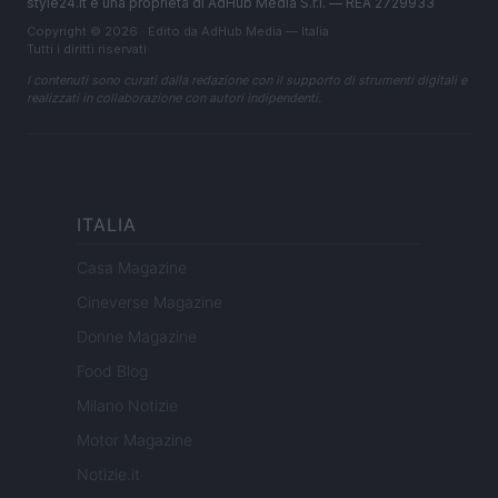
style24.it è una proprietà di AdHub Media S.r.l. — REA 2729933
Copyright © 2026 · Edito da AdHub Media — Italia
Tutti i diritti riservati
I contenuti sono curati dalla redazione con il supporto di strumenti digitali e
realizzati in collaborazione con autori indipendenti.
ITALIA
Casa Magazine
Cineverse Magazine
Donne Magazine
Food Blog
Milano Notizie
Motor Magazine
Notizie.it