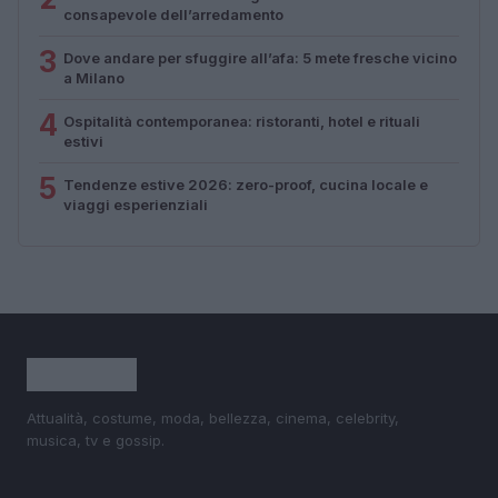
consapevole dell’arredamento
3
Dove andare per sfuggire all’afa: 5 mete fresche vicino
a Milano
4
Ospitalità contemporanea: ristoranti, hotel e rituali
estivi
5
Tendenze estive 2026: zero-proof, cucina locale e
viaggi esperienziali
Attualità, costume, moda, bellezza, cinema, celebrity,
musica, tv e gossip.