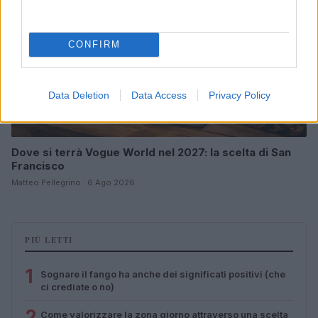
CONFIRM
Data Deletion
Data Access
Privacy Policy
Dove si terrà Vogue World nel 2027: la scelta di San
Francisco
Matteo Pellegrino · 6 Ago 2026
PIÙ LETTI
1
Sognare il fango ha anche dei significati positivi (che
ci crediate o no)
2
Come valorizzare la zona giorno attraverso una scelta