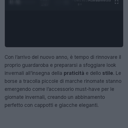
Ad
hub
Media
POWERED
1
/
4
1:47
BY
Con l’arrivo del nuovo anno, è tempo di rinnovare il
proprio guardaroba e prepararsi a sfoggiare look
invernali all’insegna della
praticità
e dello
stile
. Le
borse a tracolla piccole di marche rinomate stanno
emergendo come l’accessorio must-have per le
giornate invernali, creando un abbinamento
perfetto con cappotti e giacche eleganti.