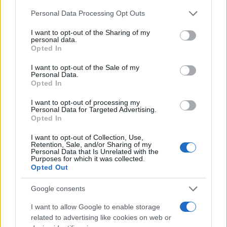
Please note that this website/app uses one or more Google
Personal Data Processing Opt Outs
services and may gather and store information including but
Continua a leggere
not limited to your visit or usage behaviour. You may click to
I want to opt-out of the Sharing of my
personal data.
grant or deny consent to Google and its third-party tags to
Opted In
LIFESTYLE
use your data for below specified purposes in below Google
consent section.
I want to opt-out of the Sale of my
Personal Data.
Opted In
I want to opt-out of processing my
Personal Data for Targeted Advertising.
Opted In
I want to opt-out of Collection, Use,
Retention, Sale, and/or Sharing of my
Personal Data that Is Unrelated with the
Purposes for which it was collected.
Opted Out
Google consents
Look da ufficio estate 2026: consigli per un
abbigliamento fresco e professionale
I want to allow Google to enable storage
Cristian Castiglioni · 7 Ago 2026
related to advertising like cookies on web or