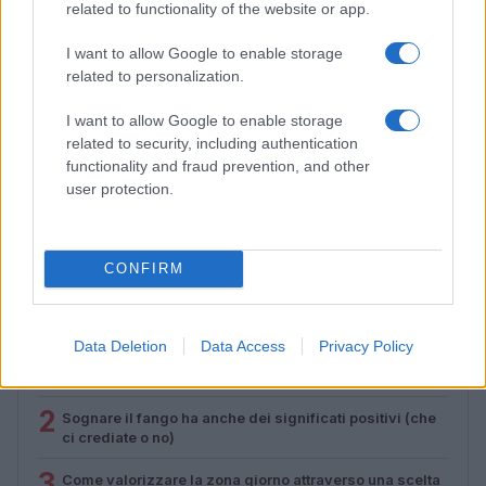
related to functionality of the website or app.
I want to allow Google to enable storage
related to personalization.
I want to allow Google to enable storage
related to security, including authentication
functionality and fraud prevention, and other
Corsi gratuiti di benessere a Riccione: il programma
user protection.
completo
Beatrice Bonaventura · 6 Ago 2026
CONFIRM
PIÙ LETTI
Data Deletion
Data Access
Privacy Policy
1
Sognare una bara è presagio di morte?
2
Sognare il fango ha anche dei significati positivi (che
ci crediate o no)
3
Come valorizzare la zona giorno attraverso una scelta