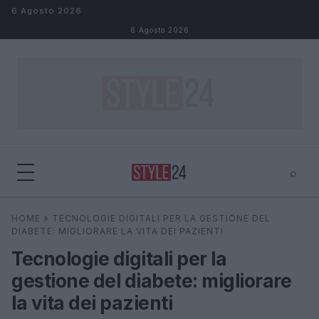
Salta al contenuto
6 Agosto 2026
6 Agosto 2026
⌕
×
⌕
HOME
»
TECNOLOGIE DIGITALI PER LA GESTIONE DEL
Cerca
DIABETE: MIGLIORARE LA VITA DEI PAZIENTI
Tecnologie digitali per la
gestione del diabete: migliorare
la vita dei pazienti