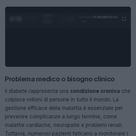
0:28 /
Ad
hub
Media
POWERED
1
/
4
3:16
BY
Problema medico o bisogno clinico
Il diabete rappresenta una
condizione cronica
che
colpisce milioni di persone in tutto il mondo. La
gestione efficace della malattia è essenziale per
prevenire complicanze a lungo termine, come
malattie cardiache, neuropatie e problemi renali.
Tuttavia, numerosi pazienti faticano a monitorare i