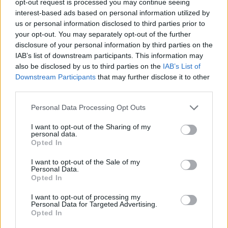
Continua a leggere
opt-out request is processed you may continue seeing
interest-based ads based on personal information utilized by
us or personal information disclosed to third parties prior to
LIFESTYLE
your opt-out. You may separately opt-out of the further
disclosure of your personal information by third parties on the
IAB’s list of downstream participants. This information may
also be disclosed by us to third parties on the
IAB’s List of
Downstream Participants
that may further disclose it to other
third parties.
Please note that this website/app uses one or more Google
Personal Data Processing Opt Outs
services and may gather and store information including but
not limited to your visit or usage behaviour. You may click to
I want to opt-out of the Sharing of my
personal data.
grant or deny consent to Google and its third-party tags to
Opted In
use your data for below specified purposes in below Google
consent section.
I want to opt-out of the Sale of my
Dove si terrà Vogue World nel 2027: la scelta di San
Personal Data.
Opted In
Francisco
Matteo Pellegrino · 6 Ago 2026
I want to opt-out of processing my
Personal Data for Targeted Advertising.
Opted In
LIFESTYLE