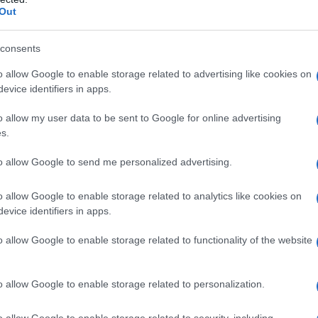
iti
nodi
, che verificano e convalidano le
Out
ssi.
consents
o allow Google to enable storage related to advertising like cookies on
evice identifiers in apps.
includono:
o allow my user data to be sent to Google for online advertising
s.
e difficile per i malintenzionati alterare i dati.
ono visibili a chiunque partecipi alla rete.
to allow Google to send me personalized advertising.
ermediari, rendendo le transazioni più veloci e meno
o allow Google to enable storage related to analytics like cookies on
evice identifiers in apps.
considerare:
o allow Google to enable storage related to functionality of the website
o allow Google to enable storage related to personalization.
o allow Google to enable storage related to security, including