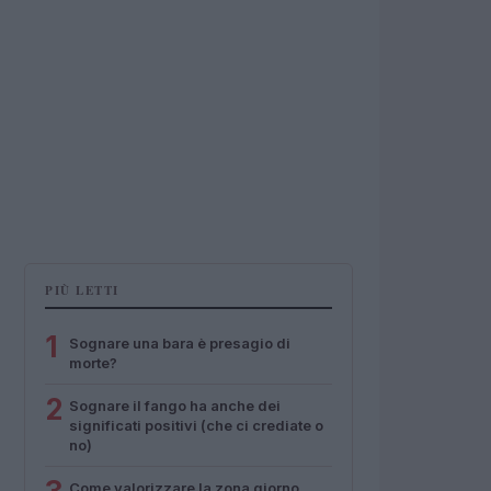
PIÙ LETTI
1
Sognare una bara è presagio di
morte?
2
Sognare il fango ha anche dei
significati positivi (che ci crediate o
no)
Come valorizzare la zona giorno