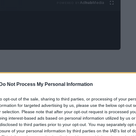
Ad
hub
Media
POWERED BY
sente la registrazione e la verifica delle
Do Not Process My Personal Information
e. Essa si basa su un grande libro mastro
nta un blocco di informazioni. Quando un nuovo
to opt-out of the sale, sharing to third parties, or processing of your per
formation for targeted advertising by us, please use the below opt-out s
 al blocco precedente, creando così una catena
r selection. Please note that after your opt-out request is processed y
kchain
.
eing interest-based ads based on personal information utilized by us or
disclosed to third parties prior to your opt-out. You may separately opt-
losure of your personal information by third parties on the IAB’s list of