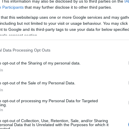
. This information may also be disclosed by us to third parties on the
IA
Participants
that may further disclose it to other third parties.
 that this website/app uses one or more Google services and may gath
including but not limited to your visit or usage behaviour. You may click 
 to Google and its third-party tags to use your data for below specifi
ogle consent section.
l Data Processing Opt Outs
o opt-out of the Sharing of my personal data.
In
o opt-out of the Sale of my Personal Data.
In
to opt-out of processing my Personal Data for Targeted
ansazioni e un codice unico, noto come
hash
,
ing.
In
ualcuno tentasse di alterare un blocco, l’hash
o opt-out of Collection, Use, Retention, Sale, and/or Sharing
e la manomissione. Questo processo è reso
ersonal Data that Is Unrelated with the Purposes for which it
lected.