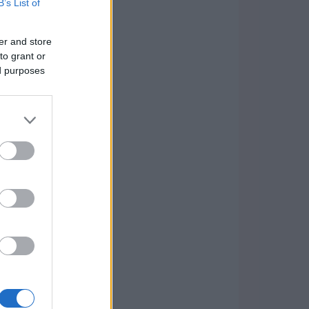
B’s List of
er and store
to grant or
ed purposes