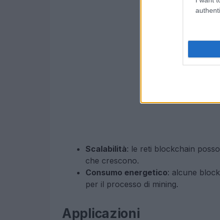
authenti
Scalabilità
: le reti blockchain po
che crescono.
Consumo energetico
: alcune block
per il processo di mining.
Applicazioni