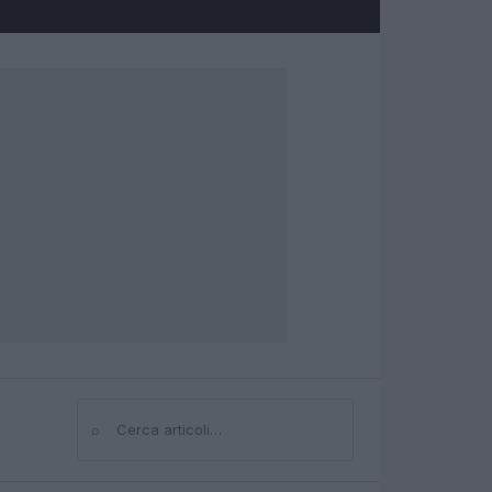
⌕
Cerca