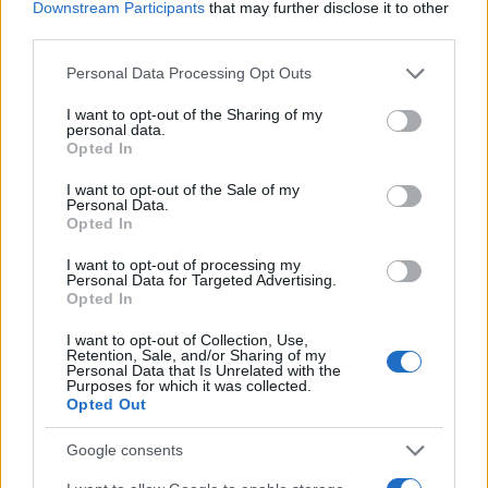
Downstream Participants
that may further disclose it to other
third parties.
Please note that this website/app uses one or more Google
Personal Data Processing Opt Outs
Magna Pars Milano: un’esperienza olfattiva unica in un
services and may gather and store information including but
ex stabilimento di profumi
not limited to your visit or usage behaviour. You may click to
I want to opt-out of the Sharing of my
personal data.
Matteo Pellegrino · 7 Ago 2026
grant or deny consent to Google and its third-party tags to
Opted In
use your data for below specified purposes in below Google
consent section.
ALIMENTAZIONE
I want to opt-out of the Sale of my
Personal Data.
Opted In
I want to opt-out of processing my
Personal Data for Targeted Advertising.
Opted In
I want to opt-out of Collection, Use,
Retention, Sale, and/or Sharing of my
Personal Data that Is Unrelated with the
Purposes for which it was collected.
Opted Out
Google consents
Acqua di cottura: benefici e usi in cucina