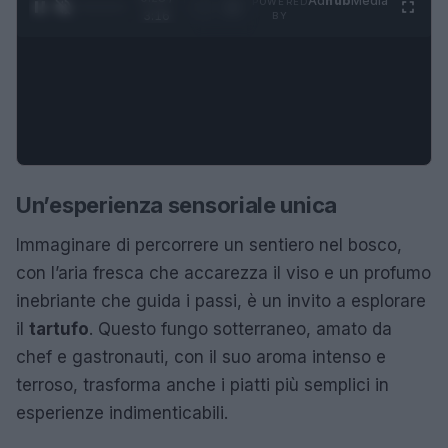
Ad
hub
Media
POWERED
1
/
4
3:16
BY
Un’esperienza sensoriale unica
Immaginare di percorrere un sentiero nel bosco,
con l’aria fresca che accarezza il viso e un profumo
inebriante che guida i passi, è un invito a esplorare
il
tartufo
. Questo fungo sotterraneo, amato da
chef e gastronauti, con il suo aroma intenso e
terroso, trasforma anche i piatti più semplici in
esperienze indimenticabili.