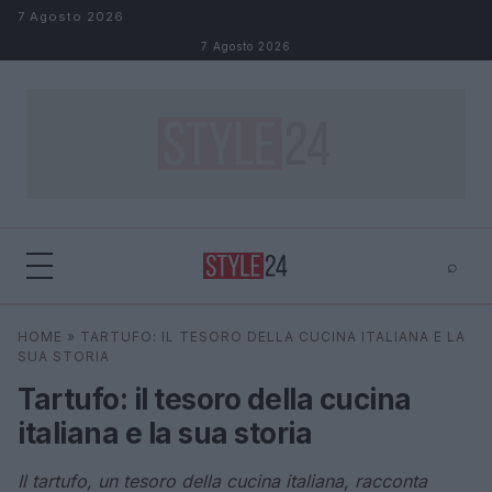
Salta al contenuto
7 Agosto 2026
7 Agosto 2026
⌕
×
⌕
HOME
»
TARTUFO: IL TESORO DELLA CUCINA ITALIANA E LA
Cerca
SUA STORIA
Tartufo: il tesoro della cucina
italiana e la sua storia
Il tartufo, un tesoro della cucina italiana, racconta