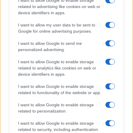
I want to allow Google to enable storage
related to advertising like cookies on web or
Cristian Castiglioni · 7 Ago 2026
device identifiers in apps.
BELLEZZA
I want to allow my user data to be sent to
Google for online advertising purposes.
I want to allow Google to send me
personalized advertising.
I want to allow Google to enable storage
related to analytics like cookies on web or
device identifiers in apps.
I want to allow Google to enable storage
related to functionality of the website or app.
Come ottenere labbra perfette con il metodo gym lips
I want to allow Google to enable storage
Cristian Castiglioni · 7 Ago 2026
related to personalization.
I want to allow Google to enable storage
related to security, including authentication