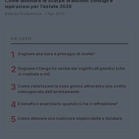
Come abbinare le scarpe arancioni: consigli e
ispirazioni per l’estate 2026
Beatrice Bonaventura · 7 Ago 2026
PIÙ LETTI
1
Sognare una bara è presagio di morte?
2
Sognare il fango ha anche dei significati positivi (che
ci crediate o no)
3
Come valorizzare la zona giorno attraverso una scelta
consapevole dell’arredamento
4
È benefico esercitarsi quando si ha il raffreddore?
5
Come ottenere una manicure impeccabile e duratura