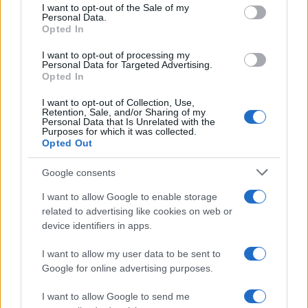
consent section.
I want to opt-out of the Sale of my
collaborativo e integrato sarà possibile raggiungere
Personal Data.
Opted In
gli obiettivi di sostenibilità a lungo termine e
garantire un futuro prospero per le generazioni a
I want to opt-out of processing my
Personal Data for Targeted Advertising.
venire.
Opted In
I want to opt-out of Collection, Use,
Retention, Sale, and/or Sharing of my
Personal Data that Is Unrelated with the
Purposes for which it was collected.
AUTORE
Opted Out
Staff
Google consents
I want to allow Google to enable storage
related to advertising like cookies on web or
device identifiers in apps.
I want to allow my user data to be sent to
Google for online advertising purposes.
I want to allow Google to send me