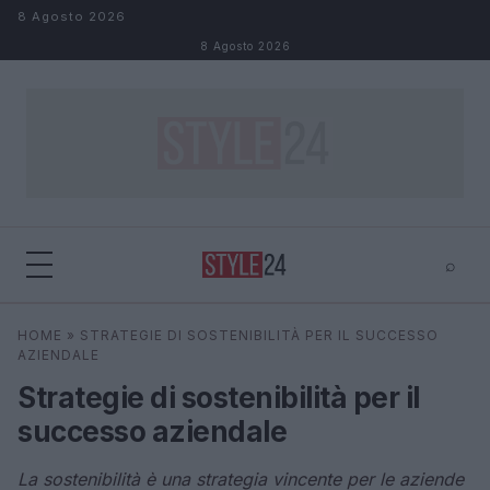
Salta al contenuto
8 Agosto 2026
8 Agosto 2026
⌕
×
⌕
HOME
»
STRATEGIE DI SOSTENIBILITÀ PER IL SUCCESSO
Cerca
AZIENDALE
Strategie di sostenibilità per il
successo aziendale
La sostenibilità è una strategia vincente per le aziende