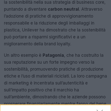
la sostenibilità nella sua strategia di business core,
puntando a diventare
carbon neutral
. Attraverso
l’adozione di pratiche di approvvigionamento
responsabile e la riduzione degli imballaggi in
plastica, Unilever ha dimostrato che la sostenibilità
può portare a risparmi significativi e a un
miglioramento della brand loyalty.
Un altro esempio è
Patagonia
, che ha costruito la
sua reputazione su un forte impegno verso la
sostenibilità, promuovendo pratiche di produzione
etiche e l’uso di materiali riciclati. La loro campagna
di marketing è incentrata sull’autenticità e
sull’impatto positivo che il marchio ha
sull’ambiente, dimostrando che le aziende possono
prosperare finanziariamente mentre fanno del bene
al pianeta.