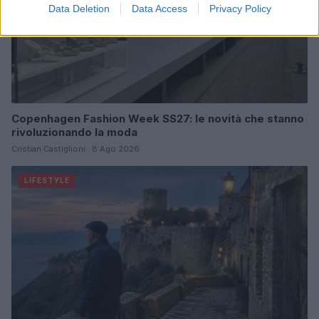
Data Deletion
Data Access
Privacy Policy
Copenhagen Fashion Week SS27: le novità che stanno
rivoluzionando la moda
Cristian Castiglioni · 8 Ago 2026
LIFESTYLE