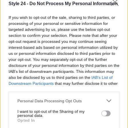
Style 24 -
Do Not Process My Personal Information
Roadmap per il futuro
If you wish to opt-out of the sale, sharing to third parties, or
processing of your personal or sensitive information for
Le aziende devono continuare a evolversi e
targeted advertising by us, please use the below opt-out
adattarsi alle sfide ambientali e sociali. Una
section to confirm your selection. Please note that after your
opt-out request is processed you may continue seeing
roadmap
efficace per il futuro della sostenibilità
interest-based ads based on personal information utilized by
implica l’adozione di tecnologie innovative, come
us or personal information disclosed to third parties prior to
l’intelligenza artificiale, per ottimizzare le operazioni
your opt-out. You may separately opt-out of the further
disclosure of your personal information by third parties on the
e ridurre l’impatto ambientale. Inoltre, è necessario
IAB’s list of downstream participants. This information may
investire in formazione e sviluppo per i dipendenti,
also be disclosed by us to third parties on the
IAB’s List of
assicurando che tutti siano allineati con gli obiettivi
Downstream Participants
that may further disclose it to other
third parties.
di sostenibilità e pronti a contribuire attivamente.
Please note that this website/app uses one or more Google
Personal Data Processing Opt Outs
È fondamentale che le aziende collaborino con altri
services and may gather and store information including but
attori del mercato, inclusi governi e organizzazioni
not limited to your visit or usage behaviour. You may click to
I want to opt-out of the Sharing of my
personal data.
grant or deny consent to Google and its third-party tags to
non profit, per affrontare le sfide globali legate alla
Opted In
use your data for below specified purposes in below Google
sostenibilità. Solo attraverso un approccio