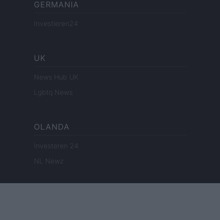
GERMANIA
Investieren24
UK
News Hub UK
Lgbtq News
OLANDA
Investeren 24
NL Newz