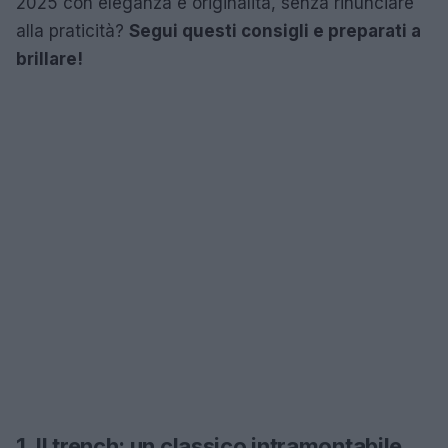
2025 con eleganza e originalità, senza rinunciare
alla praticità?
Segui questi consigli e preparati a
brillare!
1. Il trench: un classico intramontabile