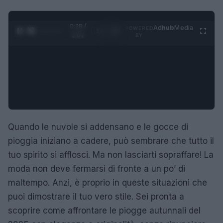
0:29 /
Ad
hub
Media
POWERED
1
/
4
2:02
BY
Quando le nuvole si addensano e le gocce di
pioggia iniziano a cadere, può sembrare che tutto il
tuo spirito si afflosci. Ma non lasciarti sopraffare! La
moda non deve fermarsi di fronte a un po’ di
maltempo. Anzi, è proprio in queste situazioni che
puoi dimostrare il tuo vero stile. Sei pronta a
scoprire come affrontare le piogge autunnali del