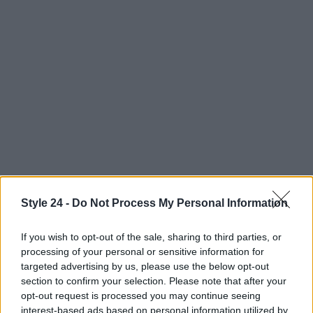
Style 24 -
Do Not Process My Personal Information
AUTORE
Staff
If you wish to opt-out of the sale, sharing to third parties, or
processing of your personal or sensitive information for
targeted advertising by us, please use the below opt-out
section to confirm your selection. Please note that after your
opt-out request is processed you may continue seeing
interest-based ads based on personal information utilized by