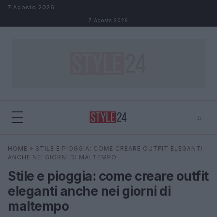
Salta al contenuto
7 Agosto 2026
7 Agosto 2026
⌕
×
⌕
HOME
»
STILE E PIOGGIA: COME CREARE OUTFIT ELEGANTI
Cerca
ANCHE NEI GIORNI DI MALTEMPO
Stile e pioggia: come creare outfit
eleganti anche nei giorni di
maltempo