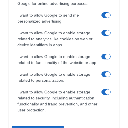
Google for online advertising purposes.
I want to allow Google to send me
personalized advertising.
I want to allow Google to enable storage
related to analytics like cookies on web or
Corsi gratuiti di benessere a Riccione: il programma
device identifiers in apps.
completo
Beatrice Bonaventura · 6 Ago 2026
I want to allow Google to enable storage
related to functionality of the website or app.
I want to allow Google to enable storage
PIÙ LETTI
related to personalization.
1
Sognare una bara è presagio di morte?
I want to allow Google to enable storage
related to security, including authentication
2
Sognare il fango ha anche dei significati positivi (che
functionality and fraud prevention, and other
ci crediate o no)
user protection.
3
Come valorizzare la zona giorno attraverso una scelta
consapevole dell’arredamento