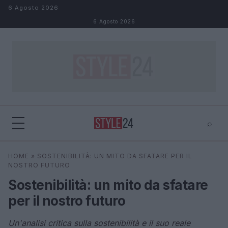
Salta al contenuto
6 Agosto 2026
6 Agosto 2026
⌕
×
⌕
HOME
»
SOSTENIBILITÀ: UN MITO DA SFATARE PER IL
Cerca
NOSTRO FUTURO
Sostenibilità: un mito da sfatare
per il nostro futuro
Un'analisi critica sulla sostenibilità e il suo reale