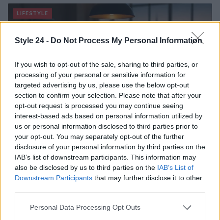
LIFESTYLE
Style 24 -
Do Not Process My Personal Information
If you wish to opt-out of the sale, sharing to third parties, or
processing of your personal or sensitive information for
targeted advertising by us, please use the below opt-out
section to confirm your selection. Please note that after your
opt-out request is processed you may continue seeing
interest-based ads based on personal information utilized by
us or personal information disclosed to third parties prior to
your opt-out. You may separately opt-out of the further
disclosure of your personal information by third parties on the
Dove si terrà Vogue World nel 2027: la scelta di San
IAB’s list of downstream participants. This information may
Francisco
also be disclosed by us to third parties on the
IAB’s List of
Matteo Pellegrino · 6 Ago 2026
Downstream Participants
that may further disclose it to other
third parties.
LIFESTYLE
Please note that this website/app uses one or more Google
Personal Data Processing Opt Outs
services and may gather and store information including but