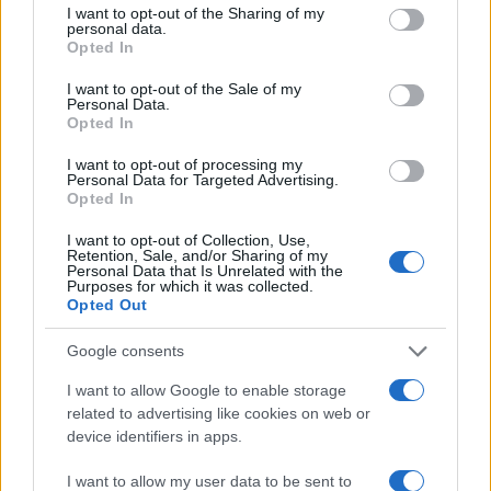
not limited to your visit or usage behaviour. You may click to
I want to opt-out of the Sharing of my
personal data.
grant or deny consent to Google and its third-party tags to
Opted In
use your data for below specified purposes in below Google
consent section.
I want to opt-out of the Sale of my
Personal Data.
Opted In
I want to opt-out of processing my
Personal Data for Targeted Advertising.
Opted In
I want to opt-out of Collection, Use,
Come riconoscere e risolvere i problemi della lavanda
Retention, Sale, and/or Sharing of my
nel tuo giardino
Personal Data that Is Unrelated with the
Purposes for which it was collected.
Beatrice Bonaventura · 6 Ago 2026
Opted Out
BENESSERE
Google consents
I want to allow Google to enable storage
related to advertising like cookies on web or
device identifiers in apps.
I want to allow my user data to be sent to