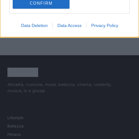
CONFIRM
4
È benefico esercitarsi quando si ha il raffreddore?
5
Come ottenere una manicure impeccabile e duratura
Data Deletion
Data Access
Privacy Policy
Attualità, costume, moda, bellezza, cinema, celebrity,
musica, tv e gossip.
SEZIONI
Lifestyle
Bellezza
Fitness