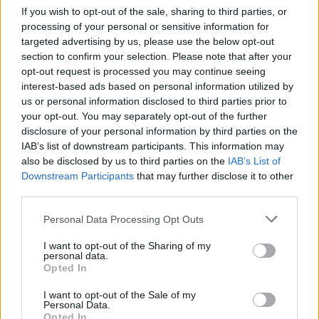
If you wish to opt-out of the sale, sharing to third parties, or
Ritocchi smart: se la pelle lucida, tampona prima
processing of your personal or sensitive information for
con carta assorbente e solo dopo aggiungi
SPF
.
targeted advertising by us, please use the below opt-out
section to confirm your selection. Please note that after your
Evita strati eccessivi di cipria: meglio micro-dose e
opt-out request is processed you may continue seeing
pressare, così il
glow
resta controllato. Borse e
interest-based ads based on personal information utilized by
tasche apprezzano formati compatti e chiusure
us or personal information disclosed to third parties prior to
your opt-out. You may separately opt-out of the further
ermetiche per evitare sprechi.
disclosure of your personal information by third parties on the
IAB’s list of downstream participants. This information may
Riapplicazione al mare: resistenza, sale
also be disclosed by us to third parties on the
IAB’s List of
e sabbia
Downstream Participants
that may further disclose it to other
third parties.
Al mare contano resistenza e comfort. Strategia
Please note that this website/app uses one or more Google
Personal Data Processing Opt Outs
pratica:
services and may gather and store information including but
not limited to your visit or usage behaviour. You may click to
I want to opt-out of the Sharing of my
Base
scegli una
cream
o lotion con resistenza
personal data.
grant or deny consent to Google and its third-party tags to
Opted In
all’acqua; applica a pelle asciutta prima di uscire.
use your data for below specified purposes in below Google
Ritocco post-bagno
asciuga tamponando,
consent section.
I want to opt-out of the Sale of my
Personal Data.
rimuovi sale con acqua dolce quando possibile e
Opted In