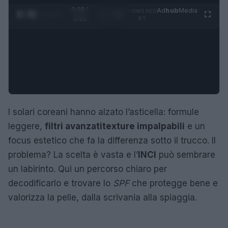
0:29 /
Ad
hub
Media
POWERED
1
/
4
3:16
BY
I solari coreani hanno alzato l’asticella: formule
leggere,
filtri avanzati
texture impalpabili
e un
focus estetico che fa la differenza sotto il trucco. Il
problema? La scelta è vasta e l’
INCI
può sembrare
un labirinto. Qui un percorso chiaro per
decodificarlo e trovare lo
SPF
che protegge bene e
valorizza la pelle, dalla scrivania alla spiaggia.