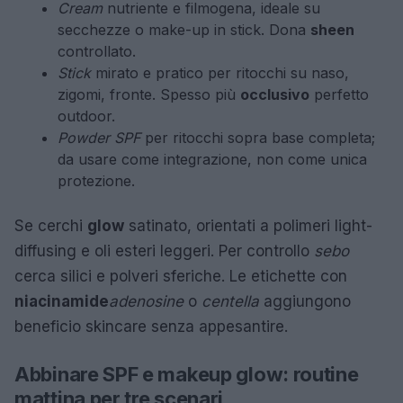
Cream
nutriente e filmogena, ideale su
secchezze o make-up in stick. Dona
sheen
controllato.
Stick
mirato e pratico per ritocchi su naso,
zigomi, fronte. Spesso più
occlusivo
perfetto
outdoor.
Powder SPF
per ritocchi sopra base completa;
da usare come integrazione, non come unica
protezione.
Se cerchi
glow
satinato, orientati a polimeri light-
diffusing e oli esteri leggeri. Per controllo
sebo
cerca silici e polveri sferiche. Le etichette con
niacinamide
adenosine
o
centella
aggiungono
beneficio skincare senza appesantire.
Abbinare SPF e makeup glow: routine
mattina per tre scenari