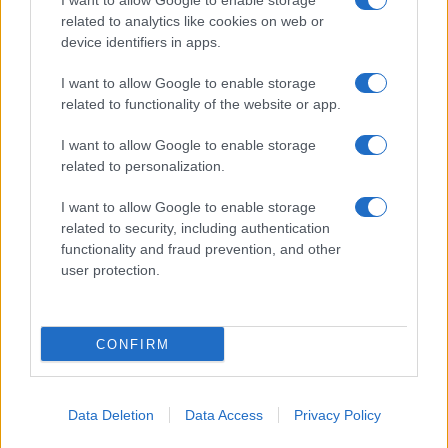
I want to allow Google to enable storage
Camilla Fiore, da Verona, annotò la prima
related to analytics like cookies on web or
review dopo aver testato un siero durante la
device identifiers in apps.
Fiera della Cosmesi: quell’articolo cambiò la
linea editoriale dedicata alla prova prodotto.
I want to allow Google to enable storage
Propone rubriche con taglio rigoroso e porta
related to functionality of the website or app.
in redazione la precisione di chi colleziona
vecchi campionari.
I want to allow Google to enable storage
related to personalization.
I want to allow Google to enable storage
related to security, including authentication
functionality and fraud prevention, and other
user protection.
CONFIRM
Data Deletion
Data Access
Privacy Policy