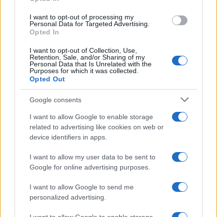
riapplica con movimenti ampi.
Zone critiche
spalle, orecchie, dorso piedi con
I want to opt-out of processing my
Personal Data for Targeted Advertising.
stick
per precisione; labbra con balsamo SPF
Opted In
dedicato.
I want to opt-out of Collection, Use,
Retention, Sale, and/or Sharing of my
Per chi desidera un aspetto curato in spiaggia: mix
Personal Data that Is Unrelated with the
Purposes for which it was collected.
di
SPF
glow e
tinta
labbra no-transfer; sopracciglia
Opted Out
pettinate e mascara waterproof. Evita oli profumati
Google consents
prima dell’esposizione: possono interferire con la
film-forming
e aumentare sensibilità cutanea. Una
I want to allow Google to enable storage
related to advertising like cookies on web or
mist
idratante senza alcol tra una riapplicazione e
device identifiers in apps.
l’altra mantiene comfort e rende uniforme lo strato
protettivo.
I want to allow my user data to be sent to
Google for online advertising purposes.
I want to allow Google to send me
personalized advertising.
AUTORE
Camilla Fiore