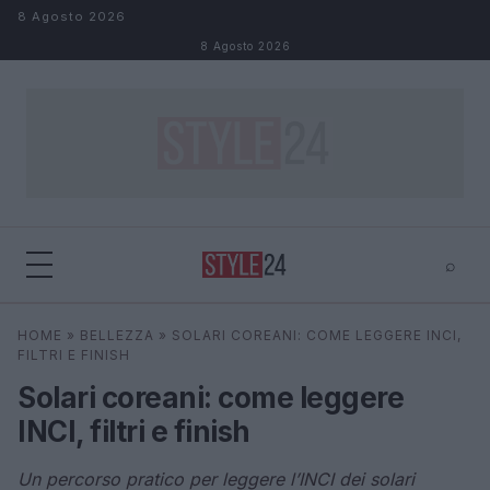
Salta al contenuto
8 Agosto 2026
8 Agosto 2026
⌕
×
⌕
HOME
»
BELLEZZA
»
SOLARI COREANI: COME LEGGERE INCI,
Cerca
FILTRI E FINISH
Solari coreani: come leggere
INCI, filtri e finish
Un percorso pratico per leggere l’INCI dei solari