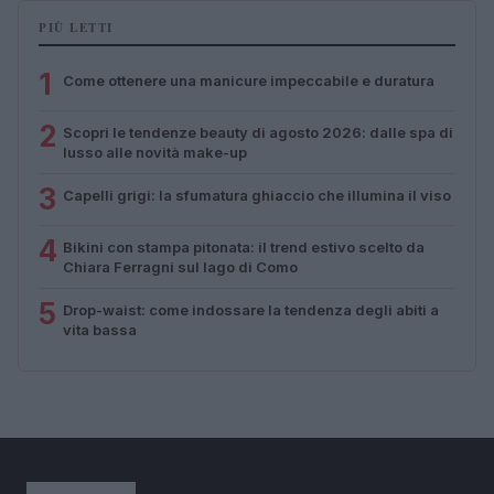
PIÙ LETTI
1
Come ottenere una manicure impeccabile e duratura
2
Scopri le tendenze beauty di agosto 2026: dalle spa di
lusso alle novità make-up
3
Capelli grigi: la sfumatura ghiaccio che illumina il viso
4
Bikini con stampa pitonata: il trend estivo scelto da
Chiara Ferragni sul lago di Como
5
Drop-waist: come indossare la tendenza degli abiti a
vita bassa