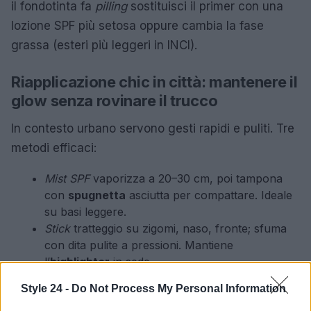
il fondotinta fa
pilling
sostituisci il primer con una
lozione SPF più setosa oppure cambia la fase
grassa (esteri più leggeri in INCI).
Riapplicazione chic in città: mantenere il
glow senza rovinare il trucco
In contesto urbano servono gesti rapidi e puliti. Tre
metodi efficaci:
Mist SPF
vaporizza a 20–30 cm, poi tampona
con
spugnetta
asciutta per compattare. Ideale
su basi leggere.
Stick
tratteggio su zigomi, naso, fronte; sfuma
con dita pulite a pressioni. Mantiene
l’
highlighter
in sede.
Cushion SPF
imbevi la
puff
pressa a zone.
Style 24 -
Do Not Process My Personal Information
Restituisce coprenza soft mantenendo il
finish
.