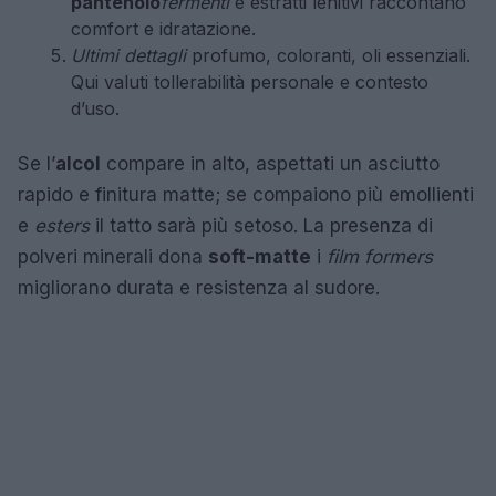
pantenolo
fermenti
e estratti lenitivi raccontano
comfort e idratazione.
Ultimi dettagli
profumo, coloranti, oli essenziali.
Qui valuti tollerabilità personale e contesto
d’uso.
Se l’
alcol
compare in alto, aspettati un asciutto
rapido e finitura matte; se compaiono più emollienti
e
esters
il tatto sarà più setoso. La presenza di
polveri minerali dona
soft-matte
i
film formers
migliorano durata e resistenza al sudore.