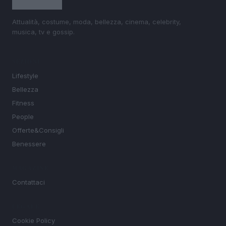
Attualità, costume, moda, bellezza, cinema, celebrity,
musica, tv e gossip.
SEZIONI
Lifestyle
Bellezza
Fitness
People
Offerte&Consigli
Benessere
MAGAZINE
Contattaci
LEGALE
Cookie Policy