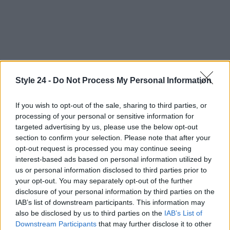
Style 24 -
Do Not Process My Personal Information
Con il suo debutto imminente, gli occhi del mondo
If you wish to opt-out of the sale, sharing to third parties, or
della moda sono puntati su Bellotti. Sarà
processing of your personal or sensitive information for
interessante vedere come riuscirà a mantenere
targeted advertising by us, please use the below opt-out
section to confirm your selection. Please note that after your
viva la storia di Jil Sander, mentre allo stesso
opt-out request is processed you may continue seeing
tempo porta il marchio verso nuove e audaci
interest-based ads based on personal information utilized by
direzioni. La strada davanti a lui è ricca di
us or personal information disclosed to third parties prior to
your opt-out. You may separately opt-out of the further
possibilità e, con ogni probabilità, non sarà mai
disclosure of your personal information by third parties on the
noiosa. Sei pronto a seguirlo in questo viaggio
IAB’s list of downstream participants. This information may
straordinario?
also be disclosed by us to third parties on the
IAB’s List of
Downstream Participants
that may further disclose it to other