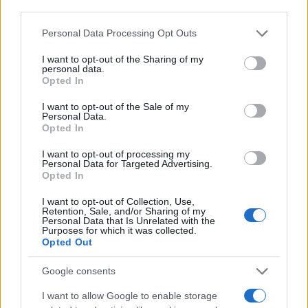
third parties.
Please note that this website/app uses one or more Google
Personal Data Processing Opt Outs
AUTORE
services and may gather and store information including but
Staff
not limited to your visit or usage behaviour. You may click to
I want to opt-out of the Sharing of my
personal data.
grant or deny consent to Google and its third-party tags to
Opted In
use your data for below specified purposes in below Google
consent section.
I want to opt-out of the Sale of my
Personal Data.
Opted In
I want to opt-out of processing my
Personal Data for Targeted Advertising.
Opted In
I want to opt-out of Collection, Use,
Retention, Sale, and/or Sharing of my
Personal Data that Is Unrelated with the
Purposes for which it was collected.
Opted Out
Google consents
I want to allow Google to enable storage