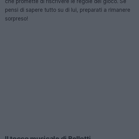
che promette di riscrivere le regole del gioco. Se
pensi di sapere tutto su di lui, preparati a rimanere
sorpreso!
Il tocco musicale di Bellotti