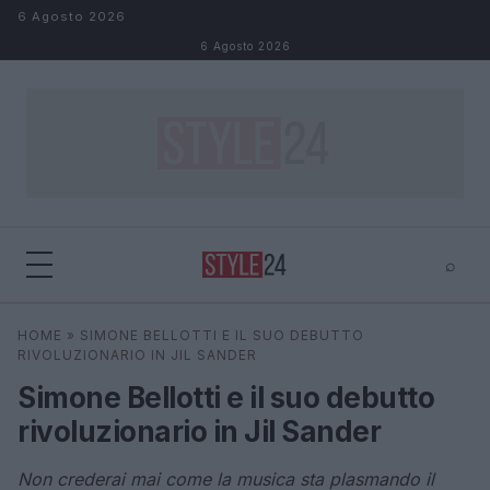
Salta al contenuto
6 Agosto 2026
6 Agosto 2026
⌕
×
⌕
HOME
»
SIMONE BELLOTTI E IL SUO DEBUTTO
Cerca
RIVOLUZIONARIO IN JIL SANDER
Simone Bellotti e il suo debutto
rivoluzionario in Jil Sander
Non crederai mai come la musica sta plasmando il