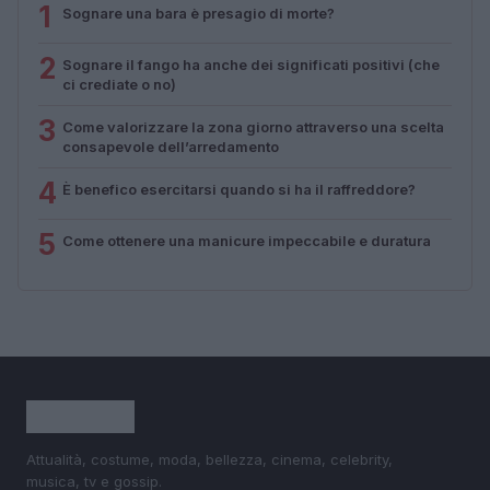
1
Sognare una bara è presagio di morte?
2
Sognare il fango ha anche dei significati positivi (che
ci crediate o no)
3
Come valorizzare la zona giorno attraverso una scelta
consapevole dell’arredamento
4
È benefico esercitarsi quando si ha il raffreddore?
5
Come ottenere una manicure impeccabile e duratura
Attualità, costume, moda, bellezza, cinema, celebrity,
musica, tv e gossip.