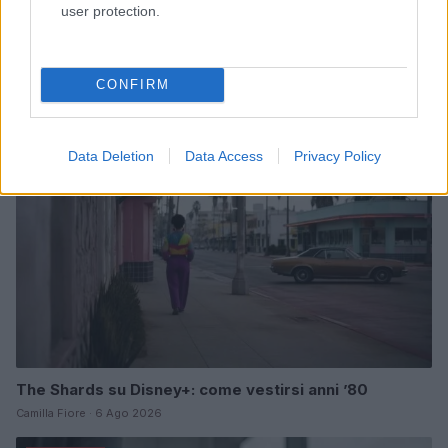
user protection.
Scopri Vulcano, l’isola delle Eolie con spiagge nere e
paesaggi vulcanici
Cristian Castiglioni · 6 Ago 2026
CONFIRM
OFFERTE&CONSIGLI
Data Deletion
Data Access
Privacy Policy
The Shards su Disney+: come vestirsi anni ’80
Camilla Fiore · 6 Ago 2026