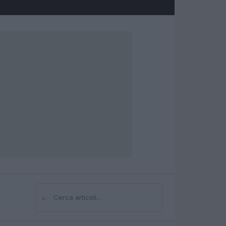
⌕
Cerca