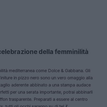
elebrazione della femminilità
nilità mediterranea come Dolce & Gabbana. Gli
ifiniture in pizzo nero sono un vero omaggio alla
ro taglio aderente abbinato a una stampa audace
fetti per una serata importante, potrai abbinarli
ffon trasparente. Preparati a essere al centro
 tutti gli occhi saranno su di te! 💃