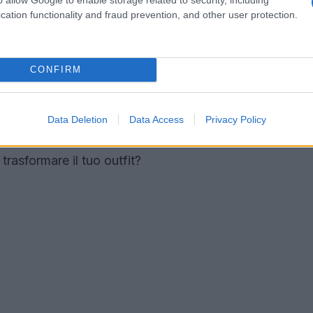
l romanticismo
cation functionality and fraud prevention, and other user protection.
te il desiderio di un look audace e urban con i
Questi shorts rappresentano una versione grintosa
CONFIRM
ntare. Indossali con una camicia bianca over e
pure con un body in lycra e sandali alti per una
gerà: la capacità di un capo di passare da un
Data Deletion
Data Access
Privacy Policy
 stata così sorprendente! Non è incredibile
rasformare il tuo outfit?