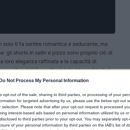
solo ti fa sentire romantica e seducente, ma
: gli shorts in satin e pizzo sono proprio ciò di
a loro eleganza raffinata e la capacità di
 sono diventati l’oggetto del desiderio di tutte le
 modelli imperdibili che ti faranno innamorare e
Do Not Process My Personal Information
per un look da giorno che per una serata
to opt-out of the sale, sharing to third parties, or processing of your per
ono? 🔥
formation for targeted advertising by us, please use the below opt-out s
r selection. Please note that after your opt-out request is processed y
eing interest-based ads based on personal information utilized by us or
disclosed to third parties prior to your opt-out. You may separately opt-
losure of your personal information by third parties on the IAB’s list of