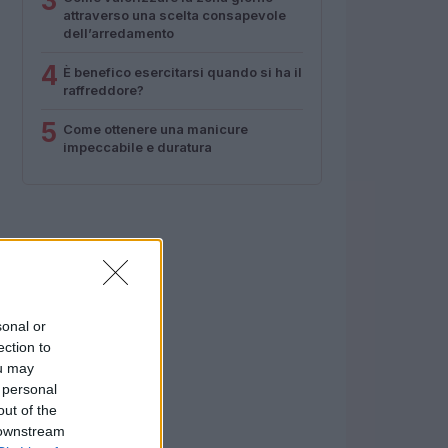
3
attraverso una scelta consapevole
dell’arredamento
4
È benefico esercitarsi quando si ha il
raffreddore?
5
Come ottenere una manicure
impeccabile e duratura
sonal or
ection to
ou may
 personal
out of the
 downstream