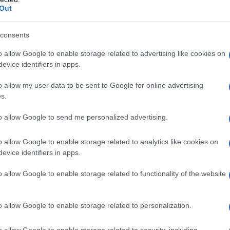
no un tocco di romanticismo, rendendoli ideali
Out
er una cena elegante. Immaginali abbinati a una
 a un top in seta per la sera: non passerai
consents
l’attenzione con un look così chic?
o allow Google to enable storage related to advertising like cookies on
evice identifiers in apps.
sfere poetiche
o allow my user data to be sent to Google for online advertising
s.
biti, ma costruisce vere e proprie atmosfere. I
to allow Google to send me personalized advertising.
liva con bordo in pizzo arancione raccontano una
e cropped, questi pantaloni non solo esaltano la
o allow Google to enable storage related to analytics like cookies on
bilità di abbinamento. Che tu scelga un look da
evice identifiers in apps.
asual con un blazer oversize, il contrasto tra il
o allow Google to enable storage related to functionality of the website
rà sempre un colpo d’occhio. Preparati a ricevere
o stile unico! 🌟
o allow Google to enable storage related to personalization.
o allow Google to enable storage related to security, including