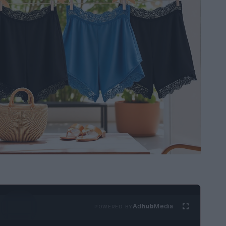
Ad
hub
Media
POWERED BY