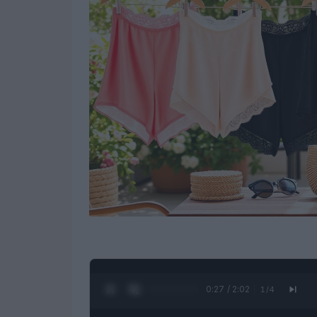
0:28 / 2:02
1
/
4