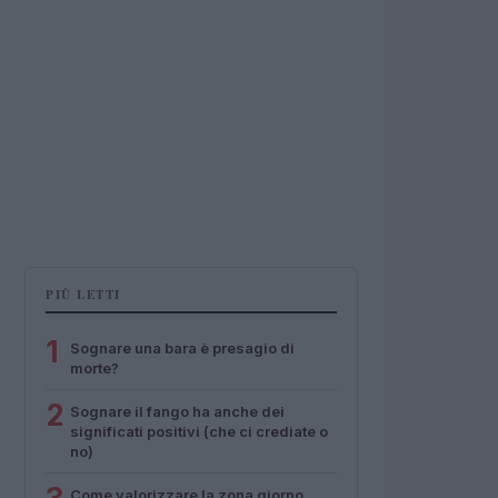
PIÙ LETTI
1
Sognare una bara è presagio di
morte?
2
Sognare il fango ha anche dei
significati positivi (che ci crediate o
no)
Come valorizzare la zona giorno