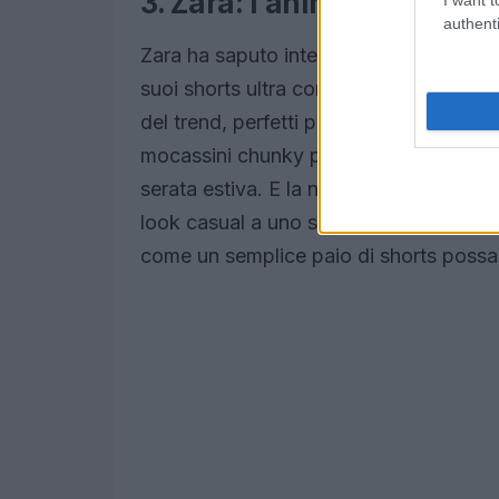
3. Zara: l’anima street de
authenti
Zara ha saputo interpretare perfettamen
suoi shorts ultra corti in satin beige. 
del trend, perfetti per chi ama sperime
mocassini chunky per un look diurno, op
serata estiva. E la numero 4 ti sconvol
look casual a uno sofisticato non è mai
come un semplice paio di shorts possa t