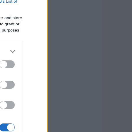
B’s List of
er and store
to grant or
ed purposes