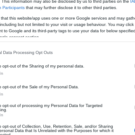
. This information may also be disclosed by us to third parties on the
IA
Participants
that may further disclose it to other third parties.
 that this website/app uses one or more Google services and may gath
including but not limited to your visit or usage behaviour. You may click 
 to Google and its third-party tags to use your data for below specifi
ogle consent section.
l Data Processing Opt Outs
o opt-out of the Sharing of my personal data.
In
o opt-out of the Sale of my Personal Data.
 senza tempo
In
to opt-out of processing my Personal Data for Targeted
brand olandese Róhe è un nome che risuona con
ing.
In
hiaro sono un esempio perfetto di come un taglio
o opt-out of Collection, Use, Retention, Sale, and/or Sharing
traordinario grazie alla qualità dei materiali. La
ersonal Data that Is Unrelated with the Purposes for which it
lected.