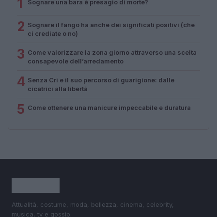
1
Sognare una bara è presagio di morte?
2
Sognare il fango ha anche dei significati positivi (che
ci crediate o no)
3
Come valorizzare la zona giorno attraverso una scelta
consapevole dell’arredamento
4
Senza Cri e il suo percorso di guarigione: dalle
cicatrici alla libertà
5
Come ottenere una manicure impeccabile e duratura
Attualità, costume, moda, bellezza, cinema, celebrity,
musica, tv e gossip.