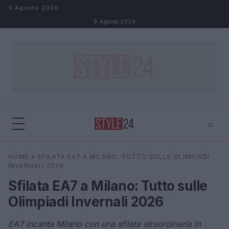
Salta al contenuto
9 Agosto 2026
9 Agosto 2026
⌕
×
⌕
HOME
»
SFILATA EA7 A MILANO: TUTTO SULLE OLIMPIADI
Cerca
INVERNALI 2026
Sfilata EA7 a Milano: Tutto sulle
Olimpiadi Invernali 2026
EA7 incanta Milano con una sfilata straordinaria in