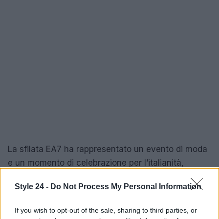
La sfilata EA7 ha rappresentato un evento di moda
e un momento di celebrazione per l’italianità,
unendo il mondo dello sport e della cultura in un
Style 24 -
Do Not Process My Personal Information
abbraccio che promette di durare nel tempo.
If you wish to opt-out of the sale, sharing to third parties, or