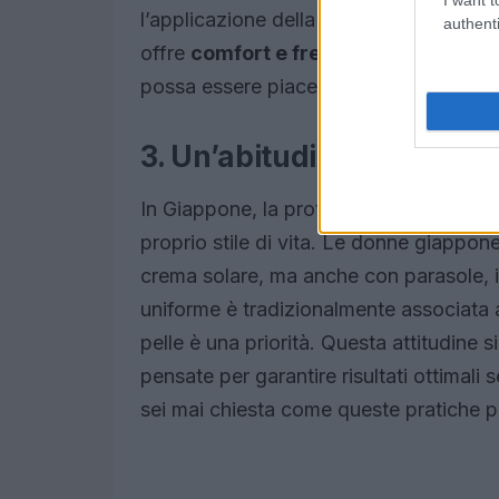
l’applicazione della crema solare un v
authenti
offre
comfort e freschezza
anche nei 
possa essere piacevole!
3. Un’abitudine culturale 
In Giappone, la protezione solare non 
proprio stile di vita. Le donne giappon
crema solare, ma anche con parasole, in
uniforme è tradizionalmente associata a
pelle è una priorità. Questa attitudine si
pensate per garantire risultati ottimal
sei mai chiesta come queste pratiche po