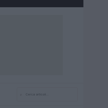
⌕
Cerca