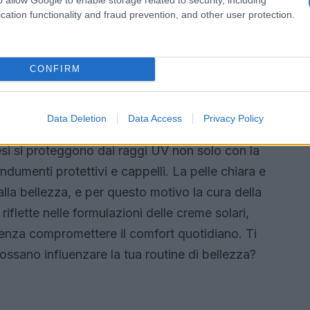
ero piacere. E chi non vorrebbe un prodotto che
cation functionality and fraud prevention, and other user protection.
giorni più afosi? Non crederai mai a quanto
CONFIRM
radicata
Data Deletion
Data Access
Privacy Policy
è solo una questione di bellezza, ma un vero e
esi si proteggono dai raggi UV non solo con la
dumenti protettivi e cappelli. La pelle chiara e
lla bellezza, e per questo motivo la cura della
 riflette nelle formulazioni delle creme solari,
i senza compromettere il comfort quotidiano. Ti
ssano influenzare la tua routine di bellezza?