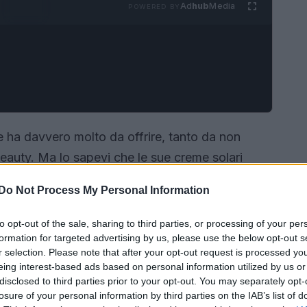
Ad
hub
Media
POWERED BY
e ha davvero molto da offrire, tanto da non
beauty. Ma lo sapevi che le sue creme solari
 di bellezza che ogni appassionato di skincare
Do Not Process My Personal Information
e che unisce innovazione e rispetto per la
non solo garantiscono una protezione
to opt-out of the sale, sharing to third parties, or processing of your per
formation for targeted advertising by us, please use the below opt-out s
rienza sensoriale unica. Ma cosa rende queste
r selection. Please note that after your opt-out request is processed y
me!
eing interest-based ads based on personal information utilized by us or
disclosed to third parties prior to your opt-out. You may separately opt-
losure of your personal information by third parties on the IAB’s list of