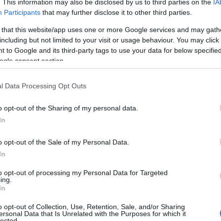
. This information may also be disclosed by us to third parties on the
IA
Participants
that may further disclose it to other third parties.
 that this website/app uses one or more Google services and may gath
including but not limited to your visit or usage behaviour. You may click 
 to Google and its third-party tags to use your data for below specifi
ogle consent section.
l Data Processing Opt Outs
o opt-out of the Sharing of my personal data.
In
o opt-out of the Sale of my Personal Data.
In
to opt-out of processing my Personal Data for Targeted
innovativa
ing.
In
per la loro straordinaria capacità di
o opt-out of Collection, Use, Retention, Sale, and/or Sharing
ersonal Data that Is Unrelated with the Purposes for which it
 un caso, perché grazie a norme rigorose, i
lected.