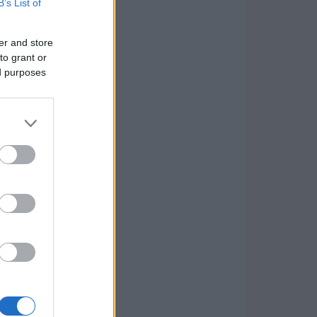
B’s List of
er and store
to grant or
ed purposes