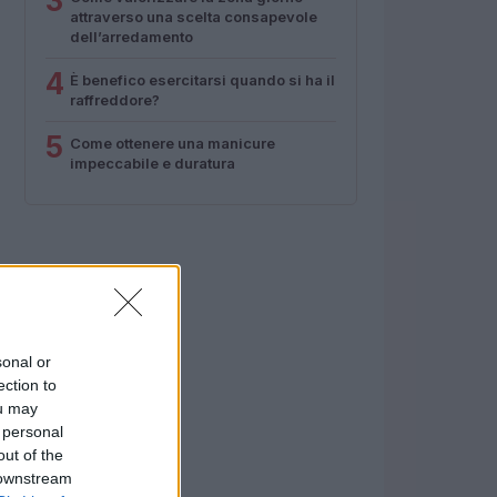
3
attraverso una scelta consapevole
dell’arredamento
4
È benefico esercitarsi quando si ha il
raffreddore?
5
Come ottenere una manicure
impeccabile e duratura
sonal or
ection to
ou may
 personal
out of the
 downstream