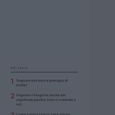
PIÙ LETTI
1
Sognare una bara è presagio di
morte?
2
Sognare il fango ha anche dei
significati positivi (che ci crediate o
no)
Come valorizzare la zona giorno