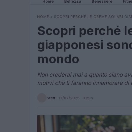
Home
Bellezza
Benessere
Fitn
HOME
»
SCOPRI PERCHÉ LE CREME SOLARI GI
Scopri perché l
giapponesi sono 
mondo
Non crederai mai a quanto siano ava
motivi che ti faranno innamorare di 
Staff
·
17/07/2025
· 3 min