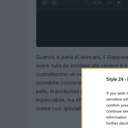
0:28 / 3:16
1
/
4
Quando si parla di skincare, il Giappon
avere nulla da invidiare alla celebre K-
custodiscono un vero e proprio segreto
Style 24 -
dovrebbe conoscere? Con una tradizion
pelle, le protezioni solari giapponesi 
If you wish 
sensitive in
impeccabile, ma offrono anche un’espe
confirm you
creme così speciali? Scopriamolo insie
continue se
information 
further disc