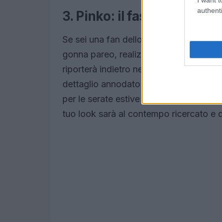
authenti
3. Pinko: il fascino vinta
Se sei una fan dello stile boho-chic, n
gonna pareo, realizzata in twill di vis
riporterà indietro nel tempo, ma con u
dettaglio annodato rendono questo cap
per le serate estive in città. Abbinata 
tuo look sarà al contempo ricercato e 