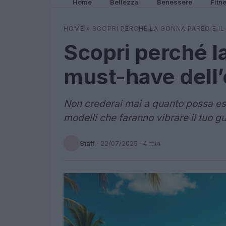
Home
Bellezza
Benessere
Fitn
HOME
»
SCOPRI PERCHÉ LA GONNA PAREO È I
Scopri perché la
must-have dell’
Non crederai mai a quanto possa ess
modelli che faranno vibrare il tuo g
Staff
·
22/07/2025
· 4 min