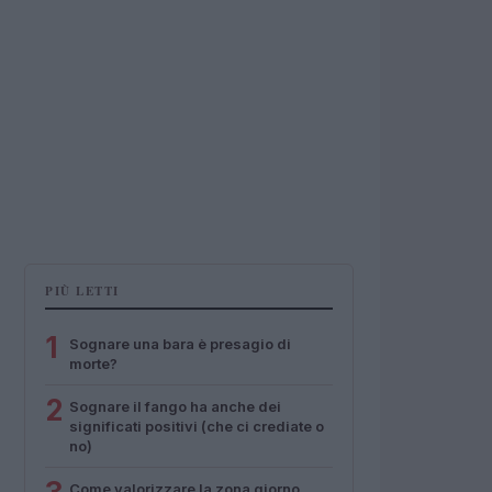
PIÙ LETTI
1
Sognare una bara è presagio di
morte?
2
Sognare il fango ha anche dei
significati positivi (che ci crediate o
no)
Come valorizzare la zona giorno