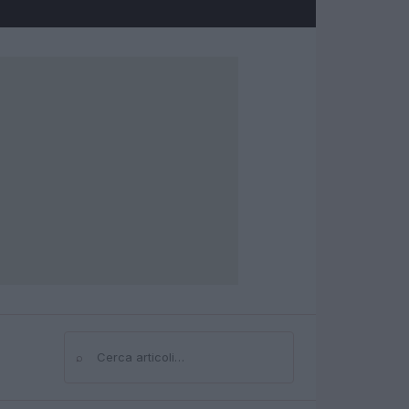
⌕
Cerca