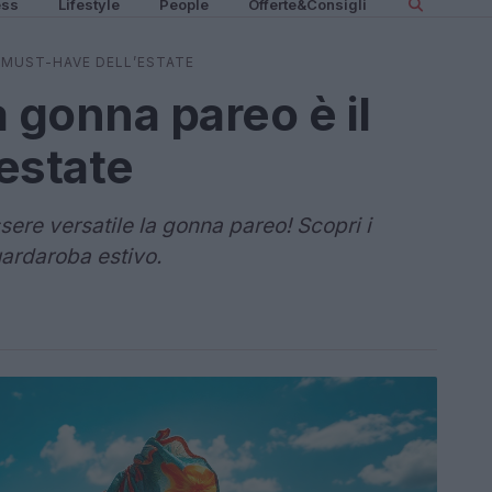
ess
Lifestyle
People
Offerte&Consigli
L MUST-HAVE DELL’ESTATE
 gonna pareo è il
estate
ere versatile la gonna pareo! Scopri i
uardaroba estivo.