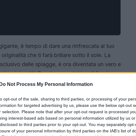
gigante, è tempo di dare una rinfrescata al tuo
ginalità che ti farà brillare sotto il sole. La
lusivo delle spiagge, è ora diventata un vero e
he si rispetti. Questo capo, intriso di fascino
to nei look estivi più stilosi e versatili. Sei pronta
Do Not Process My Personal Information
iamo!<\/p>
to opt-out of the sale, sharing to third parties, or processing of your per
formation for targeted advertising by us, please use the below opt-out s
r selection. Please note that after your opt-out request is processed y
eing interest-based ads based on personal information utilized by us or
disclosed to third parties prior to your opt-out. You may separately opt-
losure of your personal information by third parties on the IAB’s list of