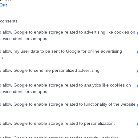
e questa gonna ideale per chi ama osare
Out
ezza del tessuto è perfetta per le calde
uida si adatta con grazia a ogni corpo. Basta
consents
dali flat per farla diventare la protagonista
o allow Google to enable storage related to advertising like cookies on
evice identifiers in apps.
o allow my user data to be sent to Google for online advertising
rt e stile
s.
to allow Google to send me personalized advertising.
 Odabash, ex modella di costumi da bagno che
 perfetto equilibrio tra eleganza e funzionalità.
o allow Google to enable storage related to analytics like cookies on
o e marrone, questo modello richiama le
evice identifiers in apps.
aggi sereni. Immagina di indossarla sopra un
o allow Google to enable storage related to functionality of the website
ia di lino bianca: il risultato sarà un look
to. Chi ha detto che comfort e stile non
o allow Google to enable storage related to personalization.
o allow Google to enable storage related to security, including