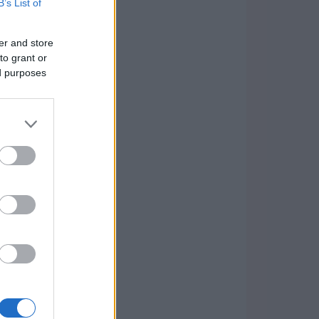
B’s List of
er and store
to grant or
ed purposes