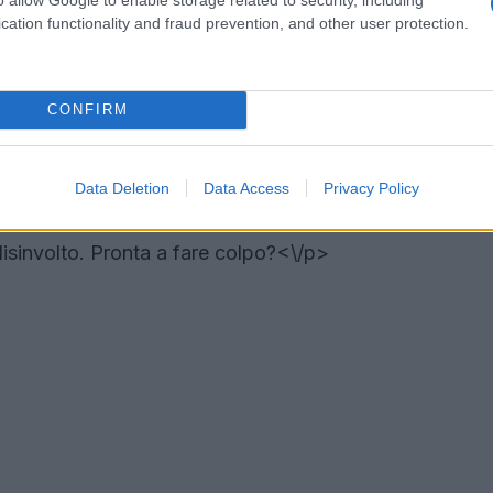
cation functionality and fraud prevention, and other user protection.
ge incontra la modernità
on puoi perderti la proposta di Pinko. Questa
CONFIRM
cosa, gioca con un pattern bandana che ti
n twist contemporaneo. La nuance terracotta e il
o particolarmente femminile e audace, perfetto
Data Deletion
Data Access
Privacy Policy
a una blusa morbida e a delle zeppe in corda, il
disinvolto. Pronta a fare colpo?<\/p>