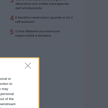
3
attraverso una scelta consapevole
dell’arredamento
4
È benefico esercitarsi quando si ha il
raffreddore?
5
Come ottenere una manicure
impeccabile e duratura
sonal or
ection to
ou may
 personal
out of the
 downstream