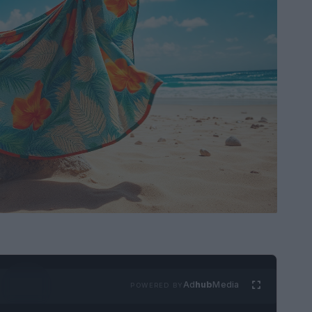
Ad
hub
Media
POWERED BY