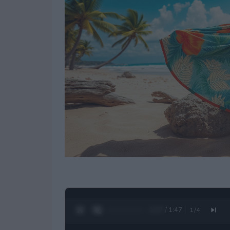
0:28 / 1:47
1
/
4