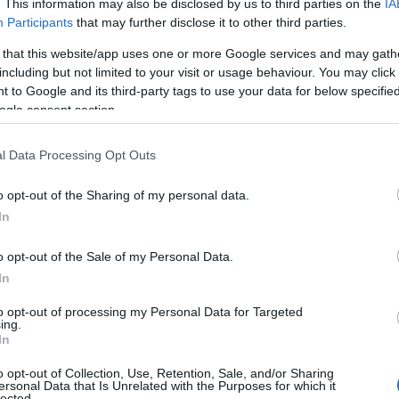
. This information may also be disclosed by us to third parties on the
IA
Participants
that may further disclose it to other third parties.
 that this website/app uses one or more Google services and may gath
including but not limited to your visit or usage behaviour. You may click 
 to Google and its third-party tags to use your data for below specifi
ogle consent section.
l Data Processing Opt Outs
o opt-out of the Sharing of my personal data.
In
ganza audace
o opt-out of the Sale of my Personal Data.
In
o non menzionare la gonna pareo firmata Dries
to opt-out of processing my Personal Data for Targeted
i stile! Realizzata in pura seta, questo modello
ing.
In
 leopardata, sapientemente bilanciata da profili
o opt-out of Collection, Use, Retention, Sale, and/or Sharing
e. Non crederai mai a quanto possa essere
ersonal Data that Is Unrelated with the Purposes for which it
lected.