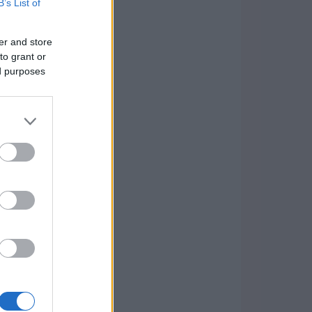
B’s List of
er and store
to grant or
ed purposes