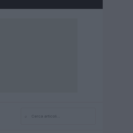
⌕
Cerca