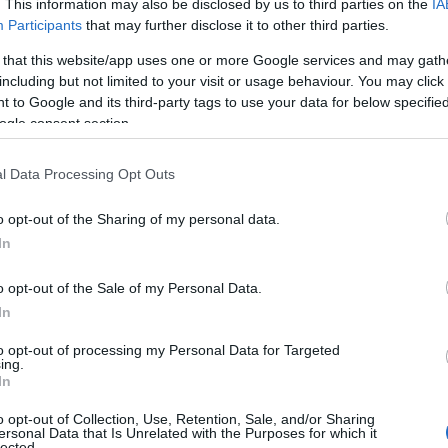
. This information may also be disclosed by us to third parties on the
IA
Participants
that may further disclose it to other third parties.
 that this website/app uses one or more Google services and may gath
including but not limited to your visit or usage behaviour. You may click 
 to Google and its third-party tags to use your data for below specifi
ogle consent section.
l Data Processing Opt Outs
o opt-out of the Sharing of my personal data.
In
 palette che fa per te
o opt-out of the Sale of my Personal Data.
che sono i veri protagonisti dell’estate. La
In
 of Bloom’ di Catrice è un autentico gioiello:
to opt-out of processing my Personal Data for Targeted
ma di tonalità che spaziano dall’oro tenue al
ing.
In
assicura una lunga durata e un’applicazione
o opt-out of Collection, Use, Retention, Sale, and/or Sharing
rederai mai a quanto il tuo sguardo brillerà! ✨
ersonal Data that Is Unrelated with the Purposes for which it
lected.