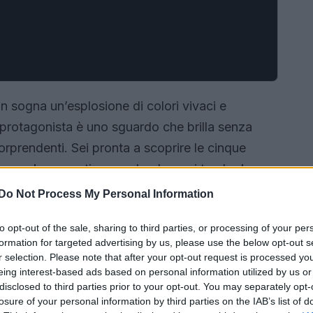
on sogna un’esplosione di colori vivaci e
o protagonista è uno sguardo che brilla senza
sorprendenti. Sei pronta a scoprire le cinque
 tuo make-up estivo, rendendo ogni tuo look
 non puoi assolutamente perdere!
Do Not Process My Personal Information
to opt-out of the sale, sharing to third parties, or processing of your per
formation for targeted advertising by us, please use the below opt-out s
r selection. Please note that after your opt-out request is processed y
eing interest-based ads based on personal information utilized by us or
disclosed to third parties prior to your opt-out. You may separately opt-
losure of your personal information by third parties on the IAB’s list of