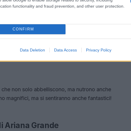
cation functionality and fraud prevention, and other user protection.
CONFIRM
Data Deletion
Data Access
Privacy Policy
i che non solo abbelliscono, ma nutrono anche
nno magnifici, ma si sentiranno anche fantastici!
 di Ariana Grande