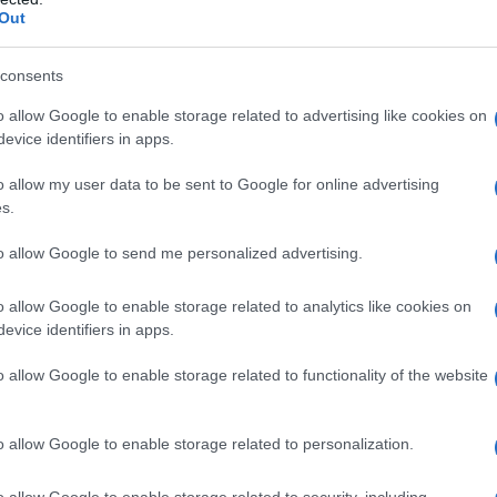
Out
bbia con un tocco di marrone per un look da
so per la sera. Le possibilità sono infinite e
consents
rte da sfoggiare con orgoglio!
o allow Google to enable storage related to advertising like cookies on
evice identifiers in apps.
iaggi senza stress
o allow my user data to be sent to Google for online advertising
s.
amo tempo per trucco elaborati. Ecco perché la
l’ideale per chi è sempre in movimento. Facile
to allow Google to send me personalized advertising.
ti permette di realizzare un perfetto smokey
o allow Google to enable storage related to analytics like cookies on
razie alla sua texture morbida, potrai raggiungere
evice identifiers in apps.
rzo!
o allow Google to enable storage related to functionality of the website
o allow Google to enable storage related to personalization.
o allow Google to enable storage related to security, including