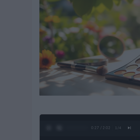
0:28 / 2:02
1
/
4