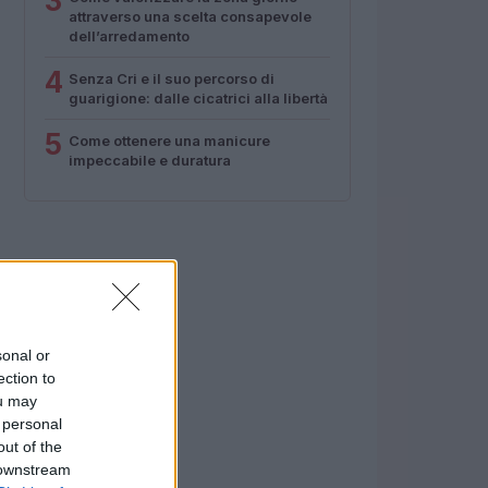
3
attraverso una scelta consapevole
dell’arredamento
4
Senza Cri e il suo percorso di
guarigione: dalle cicatrici alla libertà
5
Come ottenere una manicure
impeccabile e duratura
sonal or
ection to
ou may
 personal
out of the
 downstream