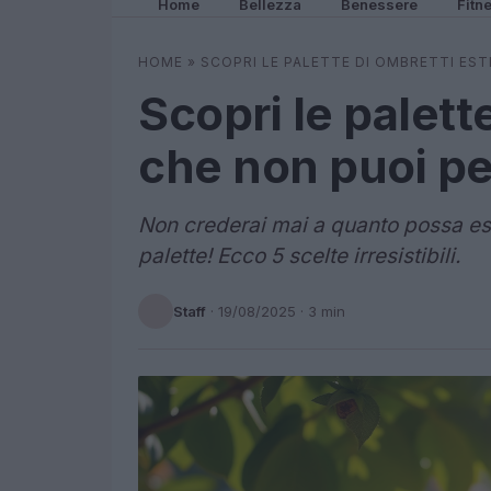
Home
Bellezza
Benessere
Fitn
HOME
»
SCOPRI LE PALETTE DI OMBRETTI EST
Scopri le palette
che non puoi p
Non crederai mai a quanto possa ess
palette! Ecco 5 scelte irresistibili.
Staff
·
19/08/2025
· 3 min