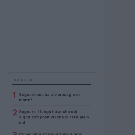
PIÙ LETTI
1
Sognare una bara è presagio di
morte?
2
Sognare il fango ha anche dei
significati positivi (che ci crediate o
no)
Come valorizzare la zona giorno