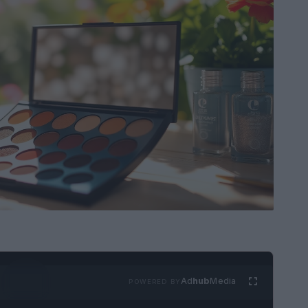
Ad
hub
Media
POWERED BY