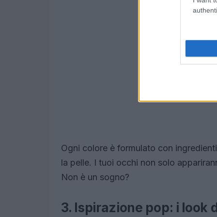
authenti
Ogni colore è formulato con ingredient
la pelle. I tuoi occhi non solo apparira
Non è un sogno?
3. Ispirazione pop: i look