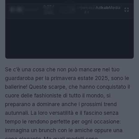
0:28 /
Ad
hub
Media
POWERED
1
/
4
3:16
BY
Se c’è una cosa che non può mancare nel tuo
guardaroba per la primavera estate 2025, sono le
ballerine! Queste scarpe, che hanno conquistato il
cuore delle fashioniste di tutto il mondo, si
preparano a dominare anche i prossimi trend
autunnali. La loro versatilità e il fascino senza
tempo le rendono perfette per ogni occasione:
immagina un brunch con le amiche oppure una
cena elegante. Ma quali modelli sono