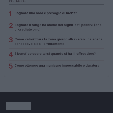
PIÙ LETTI
1
Sognare una bara è presagio di morte?
2
Sognare il fango ha anche dei significati positivi (che
ci crediate o no)
3
Come valorizzare la zona giorno attraverso una scelta
consapevole dell’arredamento
4
È benefico esercitarsi quando si ha il raffreddore?
5
Come ottenere una manicure impeccabile e duratura