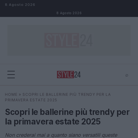
Salta al contenuto
8 Agosto 2026
8 Agosto 2026
⌕
×
⌕
HOME
»
SCOPRI LE BALLERINE PIÙ TRENDY PER LA
Cerca
PRIMAVERA ESTATE 2025
Scopri le ballerine più trendy per
la primavera estate 2025
Non crederai mai a quanto siano versatili queste