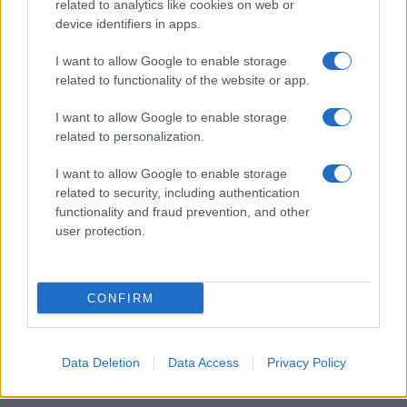
related to analytics like cookies on web or
device identifiers in apps.
Scopri Rocca San Giovanni, il borgo abruzzese tra
mare e storia
I want to allow Google to enable storage
related to functionality of the website or app.
Cristian Castiglioni · 8 Ago 2026
I want to allow Google to enable storage
OFFERTE&CONSIGLI
related to personalization.
I want to allow Google to enable storage
related to security, including authentication
functionality and fraud prevention, and other
user protection.
CONFIRM
Data Deletion
Data Access
Privacy Policy
Come abbinare le scarpe arancioni: consigli e
ispirazioni per l’estate 2026