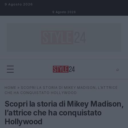
Salta al contenuto
9 Agosto 2026
9 Agosto 2026
⌕
×
⌕
HOME
»
SCOPRI LA STORIA DI MIKEY MADISON, L’ATTRICE
Cerca
CHE HA CONQUISTATO HOLLYWOOD
Scopri la storia di Mikey Madison,
l’attrice che ha conquistato
Hollywood