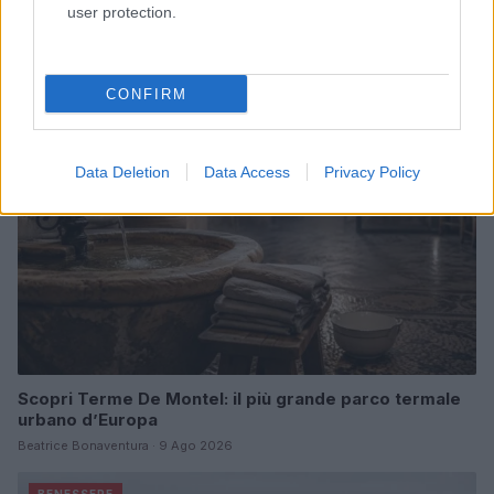
user protection.
Sicilia
Matteo Pellegrino · 9 Ago 2026
BENESSERE
CONFIRM
Data Deletion
Data Access
Privacy Policy
Scopri Terme De Montel: il più grande parco termale
urbano d’Europa
Beatrice Bonaventura · 9 Ago 2026