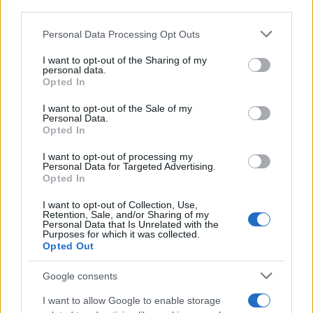
third parties.
AUTORE
Staff
Please note that this website/app uses one or more Google
Personal Data Processing Opt Outs
services and may gather and store information including but
not limited to your visit or usage behaviour. You may click to
I want to opt-out of the Sharing of my
personal data.
grant or deny consent to Google and its third-party tags to
Opted In
use your data for below specified purposes in below Google
consent section.
I want to opt-out of the Sale of my
Personal Data.
Opted In
I want to opt-out of processing my
Personal Data for Targeted Advertising.
Opted In
I want to opt-out of Collection, Use,
Retention, Sale, and/or Sharing of my
Personal Data that Is Unrelated with the
Purposes for which it was collected.
Opted Out
Google consents
I want to allow Google to enable storage