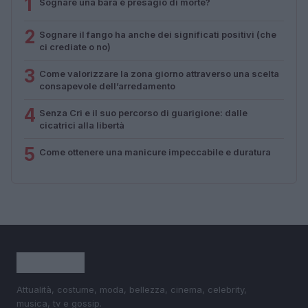
1
Sognare una bara è presagio di morte?
2
Sognare il fango ha anche dei significati positivi (che
ci crediate o no)
3
Come valorizzare la zona giorno attraverso una scelta
consapevole dell’arredamento
4
Senza Cri e il suo percorso di guarigione: dalle
cicatrici alla libertà
5
Come ottenere una manicure impeccabile e duratura
Attualità, costume, moda, bellezza, cinema, celebrity,
musica, tv e gossip.