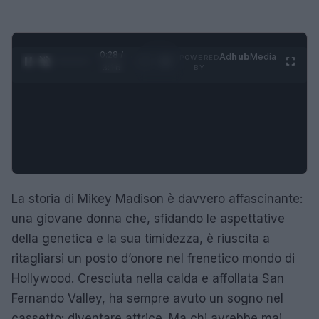
0:29 /
Ad
hub
Media
POWERED
1
/
4
3:16
BY
La storia di Mikey Madison è davvero affascinante:
una giovane donna che, sfidando le aspettative
della genetica e la sua timidezza, è riuscita a
ritagliarsi un posto d’onore nel frenetico mondo di
Hollywood. Cresciuta nella calda e affollata San
Fernando Valley, ha sempre avuto un sogno nel
cassetto: diventare attrice. Ma chi avrebbe mai