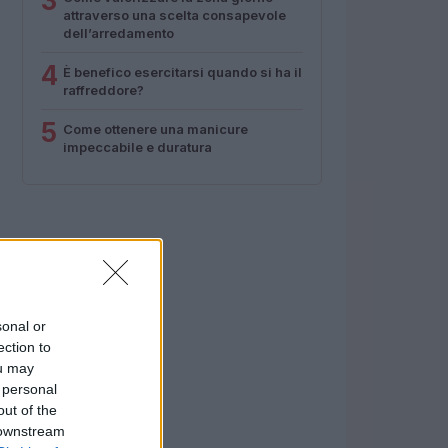
3
attraverso una scelta consapevole
dell’arredamento
4
È benefico esercitarsi quando si ha il
raffreddore?
5
Come ottenere una manicure
impeccabile e duratura
sonal or
ection to
ou may
 personal
out of the
 downstream