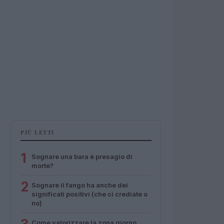
PIÙ LETTI
1
Sognare una bara è presagio di
morte?
2
Sognare il fango ha anche dei
significati positivi (che ci crediate o
no)
Come valorizzare la zona giorno