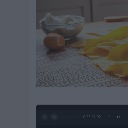
0:28 / 2:02
1
/
4