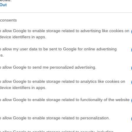
si tramandano di generazione in generazione.
Out
ssibile
consents
o allow Google to enable storage related to advertising like cookies on
nella scelta degli ingredienti e nella tecnica.
evice identifiers in apps.
fresche è fondamentale. La proporzione ideale
o allow my user data to be sent to Google for online advertising
ina. È essenziale impastare fino a ottenere una
s.
 da garantire una buona elasticità. Dopo aver
to allow Google to send me personalized advertising.
e stenderlo con un mattarello o una macchina per
dai
tagliolini
ai
tortellini
.
o allow Google to enable storage related to analytics like cookies on
evice identifiers in apps.
o e tradizione
o allow Google to enable storage related to functionality of the website
la
cultura gastronomica italiana
, un elemento
o allow Google to enable storage related to personalization.
lo. Ogni regione presenta specialità uniche: dai
ni piatto racconta una storia legata al
terroir
e
o allow Google to enable storage related to security, including