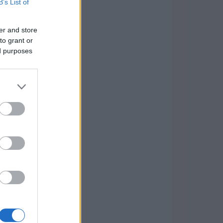
B’s List of
er and store
to grant or
ed purposes