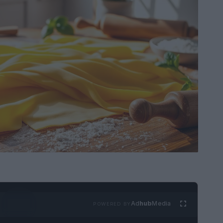
Ad
hub
Media
POWERED BY