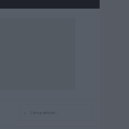
⌕
Cerca