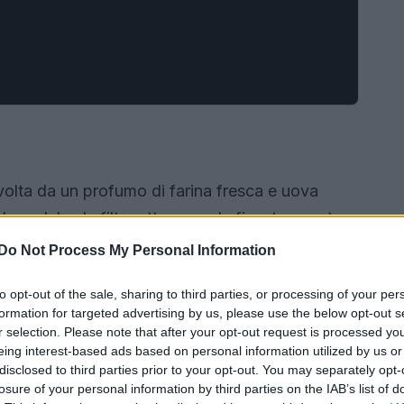
volta da un profumo di farina fresca e uova
uce del sole filtra attraverso la finestra mentre
mente sul tavolo di legno.
Il palato non mente
Do Not Process My Personal Information
re e una consistenza che rendono ogni piatto
to opt-out of the sale, sharing to third parties, or processing of your per
formation for targeted advertising by us, please use the below opt-out s
r selection. Please note that after your opt-out request is processed y
eing interest-based ads based on personal information utilized by us or
disclosed to third parties prior to your opt-out. You may separately opt-
losure of your personal information by third parties on the IAB’s list of