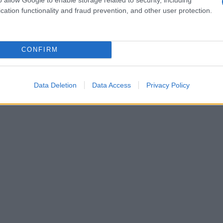
nti provenienti da filiera corta supporta i
cation functionality and fraud prevention, and other user protection.
 finale della preparazione.
CONFIRM
Data Deletion
Data Access
Privacy Policy