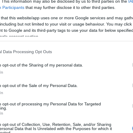
. This information may also be disclosed by us to third parties on the
IA
Participants
that may further disclose it to other third parties.
 that this website/app uses one or more Google services and may gath
including but not limited to your visit or usage behaviour. You may click 
 to Google and its third-party tags to use your data for below specifi
ogle consent section.
l Data Processing Opt Outs
o opt-out of the Sharing of my personal data.
In
o opt-out of the Sale of my Personal Data.
In
to opt-out of processing my Personal Data for Targeted
toria
che affonda le radici nella tradizione
ing.
In
nni fa, con origini che si intrecciano tra le culture
o opt-out of Collection, Use, Retention, Sale, and/or Sharing
parazione della pasta rappresenta un rito, una
ersonal Data that Is Unrelated with the Purposes for which it
lected.