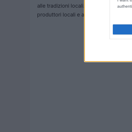
alle tradizioni locali. Scegliere ingredie
authenti
produttori locali e arricchisce il sapore