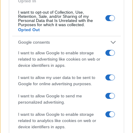
Opted In
I want to opt-out of Collection, Use,
Continua a leggere
Retention, Sale, and/or Sharing of my
Personal Data that Is Unrelated with the
Purposes for which it was collected.
Opted Out
PEOPLE
Google consents
I want to allow Google to enable storage
related to advertising like cookies on web or
device identifiers in apps.
I want to allow my user data to be sent to
Google for online advertising purposes.
I want to allow Google to send me
personalized advertising.
I want to allow Google to enable storage
Chiara Ferragni senza trucco: riflessioni su autenticità
e benessere
related to analytics like cookies on web or
device identifiers in apps.
Camilla Fiore · 8 Ago 2026