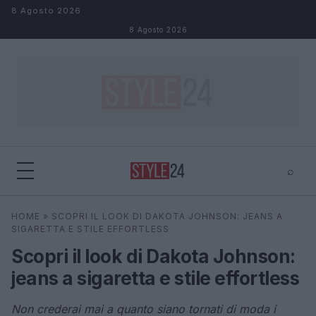
Salta al contenuto
8 Agosto 2026
8 Agosto 2026
⌕
×
⌕
HOME
»
SCOPRI IL LOOK DI DAKOTA JOHNSON: JEANS A
Cerca
SIGARETTA E STILE EFFORTLESS
Scopri il look di Dakota Johnson:
jeans a sigaretta e stile effortless
Non crederai mai a quanto siano tornati di moda i