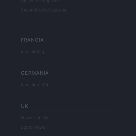
Cineverse Magazine
SecondHomeMagazine
FRANCIA
InvestirMag
GERMANIA
Investieren24
UK
News Hub UK
Lgbtq News