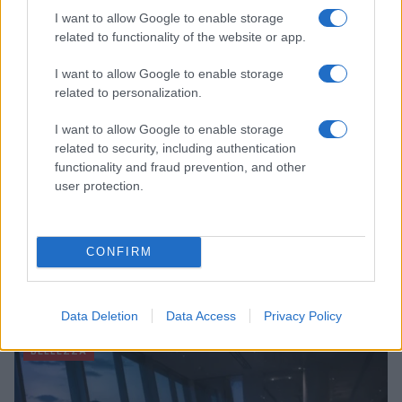
I want to allow Google to enable storage
BELLEZZA
related to functionality of the website or app.
I want to allow Google to enable storage
related to personalization.
I want to allow Google to enable storage
related to security, including authentication
functionality and fraud prevention, and other
user protection.
CONFIRM
Galib Gassanoff e Institution trionfano a Copenhagen
con la collezione Primavera/Estate 2027
Matteo Pellegrino · 8 Ago 2026
Data Deletion
Data Access
Privacy Policy
BELLEZZA