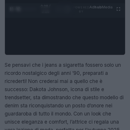
0:29 /
Ad
hub
Media
POWERED
1
/
4
3:16
BY
Se pensavi che i jeans a sigaretta fossero solo un
ricordo nostalgico degli anni ’90, preparati a
ricrederti! Non crederai mai a quello che è
successo: Dakota Johnson, icona di stile e
trendsetter, sta dimostrando che questo modello di
denim sta riconquistando un posto d’onore nei
guardaroba di tutto il mondo. Con un look che
unisce eleganza e comfort, l’attrice ci regala una
vera lezione di moda, perfetta per l’autunno 2025.