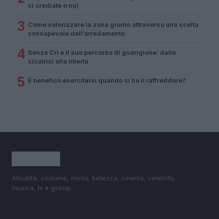
ci crediate o no)
3
Come valorizzare la zona giorno attraverso una scelta
consapevole dell’arredamento
4
Senza Cri e il suo percorso di guarigione: dalle
cicatrici alla libertà
5
È benefico esercitarsi quando si ha il raffreddore?
Attualità, costume, moda, bellezza, cinema, celebrity,
musica, tv e gossip.
SEZIONI