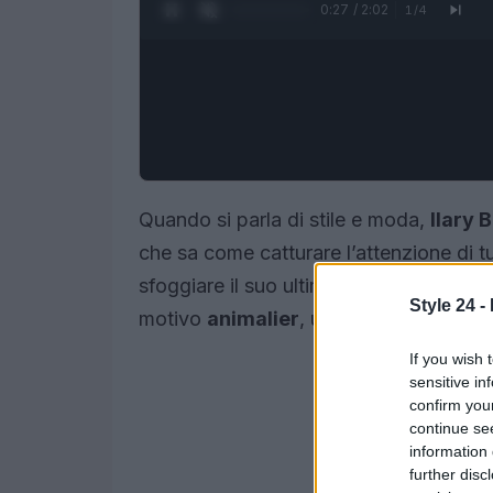
0:28 / 2:02
1
/
4
Quando si parla di stile e moda,
Ilary B
che sa come catturare l’attenzione di tu
sfoggiare il suo ultimo look da spiaggi
Style 24 -
motivo
animalier
, un trend che non sm
If you wish 
sensitive in
confirm you
continue se
information 
further disc