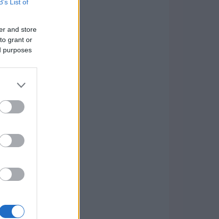
B’s List of
er and store
to grant or
ed purposes