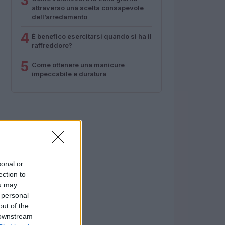
3
attraverso una scelta consapevole
dell’arredamento
4
È benefico esercitarsi quando si ha il
raffreddore?
5
Come ottenere una manicure
impeccabile e duratura
sonal or
ection to
ou may
 personal
out of the
 downstream