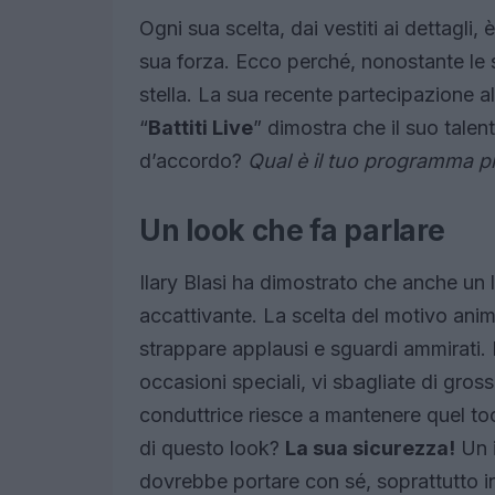
Ogni sua scelta, dai vestiti ai dettagli,
sua forza. Ecco perché, nonostante le sf
stella. La sua recente partecipazione
“
Battiti Live
” dimostra che il suo talen
d’accordo?
Qual è il tuo programma pr
Un look che fa parlare
Ilary Blasi ha dimostrato che anche un
accattivante. La scelta del motivo ani
strappare applausi e sguardi ammirati. E
occasioni speciali, vi sbagliate di gros
conduttrice riesce a mantenere quel to
di questo look?
La sua sicurezza!
Un i
dovrebbe portare con sé, soprattutto in