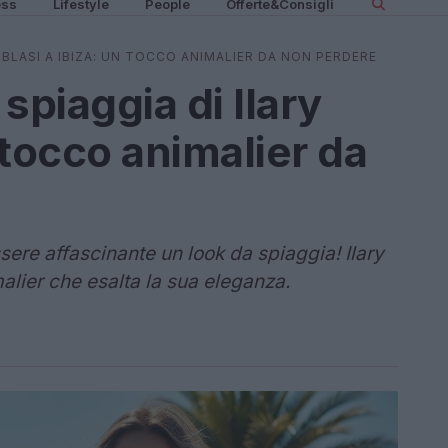
ess
Lifestyle
People
Offerte&Consigli
Y BLASI A IBIZA: UN TOCCO ANIMALIER DA NON PERDERE
 spiaggia di Ilary
n tocco animalier da
ere affascinante un look da spiaggia! Ilary
malier che esalta la sua eleganza.