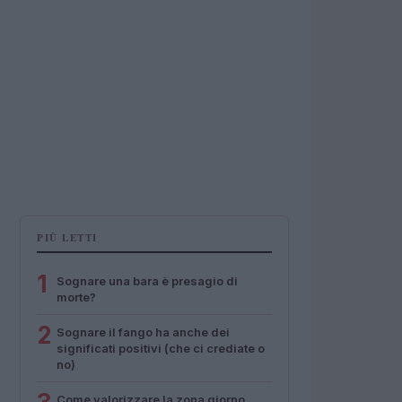
PIÙ LETTI
1
Sognare una bara è presagio di
morte?
2
Sognare il fango ha anche dei
significati positivi (che ci crediate o
no)
Come valorizzare la zona giorno