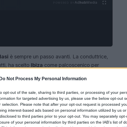
Ad
hub
Media
POWERED BY
lasi
è sempre un passo avanti. La conduttrice,
tti, ha scelto
Ibiza
come palcoscenico per
a. E indovinate un po’? Ha puntato tutto su un
Do Not Process My Personal Information
ette mai di affascinare! 🌴✨
to opt-out of the sale, sharing to third parties, or processing of your per
formation for targeted advertising by us, please use the below opt-out s
r selection. Please note that after your opt-out request is processed y
eing interest-based ads based on personal information utilized by us or
disclosed to third parties prior to your opt-out. You may separately opt-
losure of your personal information by third parties on the IAB’s list of