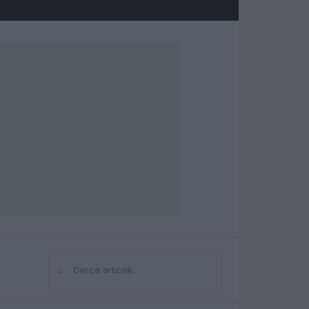
⌕
Cerca