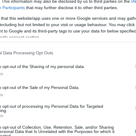
. This information may also be disclosed by us to third parties on the
IA
Participants
that may further disclose it to other third parties.
 that this website/app uses one or more Google services and may gath
including but not limited to your visit or usage behaviour. You may click 
 to Google and its third-party tags to use your data for below specifi
ogle consent section.
l Data Processing Opt Outs
o opt-out of the Sharing of my personal data.
In
 stile
o opt-out of the Sale of my Personal Data.
In
 semplice vacanza per Ilary Blasi, ma
to opt-out of processing my Personal Data for Targeted
ova vita dopo la separazione da
Francesco
ing.
In
anel
e
Isabel
, e del compagno
Bastian
, la
a verità attraverso un documentario. Ma torniamo
o opt-out of Collection, Use, Retention, Sale, and/or Sharing
ersonal Data that Is Unrelated with the Purposes for which it
to in chiffon con una stampa zebrata che la rende
lected.