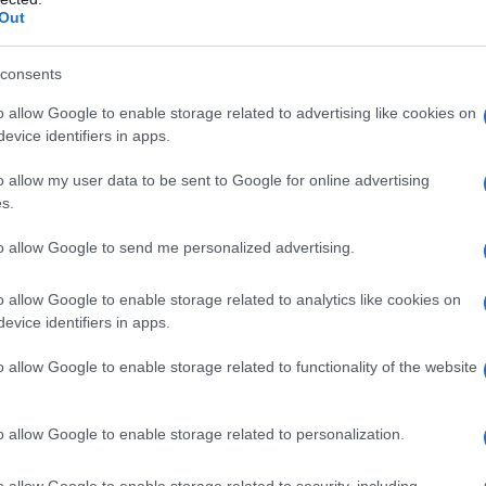
Out
 out sui fianchi e il maxi scollo sul décolleté sono
ervati!
consents
o allow Google to enable storage related to advertising like cookies on
a; è l’intero look che fa la differenza. Gli occhiali
evice identifiers in apps.
pletano l’outfit, rendendolo perfetto per le
che il suo stile continui a ispirare e
o allow my user data to be sent to Google for online advertising
s.
formali come una giornata in spiaggia. Ma cosa
 più fresco e alla moda?
to allow Google to send me personalized advertising.
o allow Google to enable storage related to analytics like cookies on
e
evice identifiers in apps.
sca a mantenere un equilibrio tra
casual
e
o allow Google to enable storage related to functionality of the website
el panorama della moda. Il motivo animalier è un
ace e della sua capacità di osare senza paura.
o allow Google to enable storage related to personalization.
igliamento da spiaggia; è una vera e propria
o allow Google to enable storage related to security, including