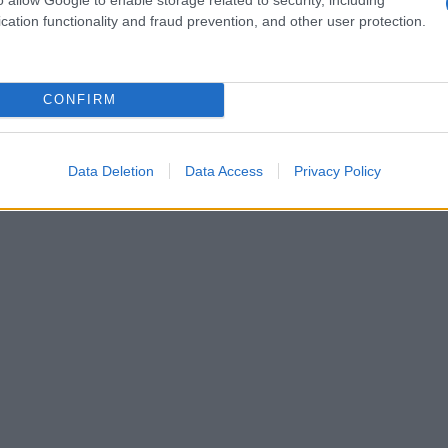
lary non è solo una conduttrice di successo, ma
cation functionality and fraud prevention, and other user protection.
giorno in una passerella.
CONFIRM
Data Deletion
Data Access
Privacy Policy