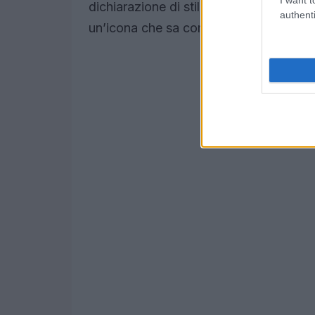
dichiarazione di stile. Ma c’è di più! I
authenti
un’icona che sa come trasformare ogni 