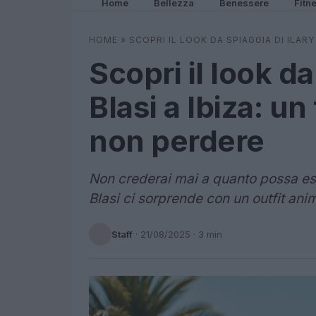
Home
Bellezza
Benessere
Fitn
HOME
»
SCOPRI IL LOOK DA SPIAGGIA DI ILAR
Scopri il look da
Blasi a Ibiza: u
non perdere
Non crederai mai a quanto possa ess
Blasi ci sorprende con un outfit ani
Staff
·
21/08/2025
· 3 min