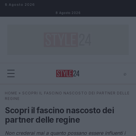
Salta al contenuto
8 Agosto 2026
8 Agosto 2026
⌕
×
⌕
HOME
»
SCOPRI IL FASCINO NASCOSTO DEI PARTNER DELLE
Cerca
REGINE
Scopri il fascino nascosto dei
partner delle regine
Non crederai mai a quanto possano essere influenti i