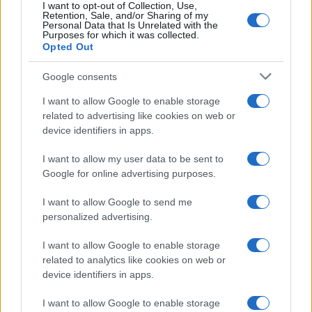
Continua a leggere
I want to opt-out of Collection, Use,
Retention, Sale, and/or Sharing of my
Personal Data that Is Unrelated with the
Purposes for which it was collected.
FITNESS
Opted Out
Google consents
I want to allow Google to enable storage
related to advertising like cookies on web or
device identifiers in apps.
I want to allow my user data to be sent to
Google for online advertising purposes.
I want to allow Google to send me
personalized advertising.
Smartband o smartwatch: come scegliere il fitness
tracker giusto
I want to allow Google to enable storage
related to analytics like cookies on web or
Camilla Fiore · 8 Ago 2026
device identifiers in apps.
FITNESS
I want to allow Google to enable storage