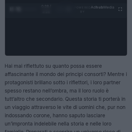
0:29 /
Ad
hub
Media
POWERED
1
/
4
3:16
BY
Hai mai riflettuto su quanto possa essere
affascinante il mondo dei principi consorti? Mentre i
protagonisti brillano sotto i riflettori, i loro partner
spesso restano nell’ombra, ma il loro ruolo è
tutt’altro che secondario. Questa storia ti porterà in
un viaggio attraverso le vite di uomini che, pur non
indossando corone, hanno saputo lasciare
un’impronta indelebile nella storia e nelle loro
famiglie. Preparati a scoprire un universo ricco di