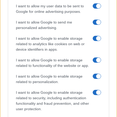
I want to allow my user data to be sent to
Continua a leggere
Google for online advertising purposes.
LIFESTYLE
I want to allow Google to send me
personalized advertising.
I want to allow Google to enable storage
related to analytics like cookies on web or
device identifiers in apps.
I want to allow Google to enable storage
related to functionality of the website or app.
I want to allow Google to enable storage
related to personalization.
I want to allow Google to enable storage
Scopri Noto: guida alla città barocca più elegante della
related to security, including authentication
Sicilia
functionality and fraud prevention, and other
Matteo Pellegrino · 9 Ago 2026
user protection.
BENESSERE