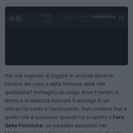
0:29 /
Ad
hub
Media
POWERED
1
/
4
3:16
BY
Hai mai sognato di fuggire in un’isola deserta,
lontano dal caos e dalla frenesia della vita
quotidiana? Immagina un luogo dove il tempo si
ferma e la bellezza naturale ti avvolge in un
abbraccio caldo e rassicurante. Non crederai mai a
quello che è successo quando ho scoperto il
Faro
delle Formiche
, un paradiso esclusivo nel