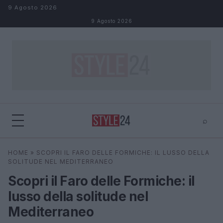
Salta al contenuto
9 Agosto 2026
9 Agosto 2026
⌕
×
⌕
HOME
»
SCOPRI IL FARO DELLE FORMICHE: IL LUSSO DELLA
Cerca
SOLITUDE NEL MEDITERRANEO
Scopri il Faro delle Formiche: il
lusso della solitude nel
Mediterraneo