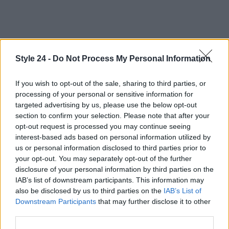
Il Faro delle Formiche è più di una semplice
Style 24 -
Do Not Process My Personal Information
destinazione turistica; è un’esperienza che cambia
la vita. Non perderti l’occasione di scoprire questo
If you wish to opt-out of the sale, sharing to third parties, or
processing of your personal or sensitive information for
angolo di paradiso e lasciati trasportare dalla sua
targeted advertising by us, please use the below opt-out
magia. Preparati a vivere la tua avventura in
section to confirm your selection. Please note that after your
un’isola che ti farà sentire libero e in pace con il
opt-out request is processed you may continue seeing
interest-based ads based on personal information utilized by
mondo. E tu, cosa aspetti? La tua isola dei sogni ti
us or personal information disclosed to third parties prior to
aspetta! ✨
your opt-out. You may separately opt-out of the further
disclosure of your personal information by third parties on the
IAB’s list of downstream participants. This information may
also be disclosed by us to third parties on the
IAB’s List of
AUTORE
Downstream Participants
that may further disclose it to other
Staff
third parties.