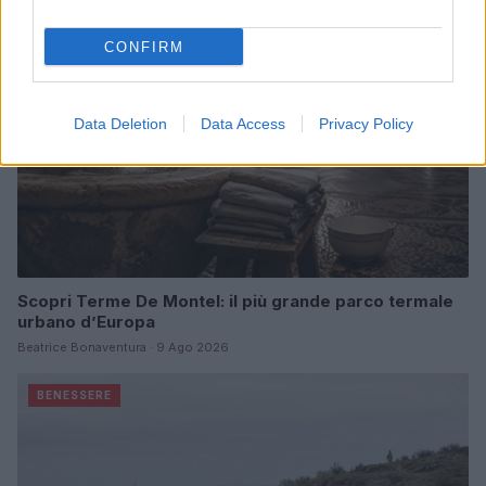
CONFIRM
Data Deletion
Data Access
Privacy Policy
Scopri Terme De Montel: il più grande parco termale
urbano d’Europa
Beatrice Bonaventura · 9 Ago 2026
BENESSERE