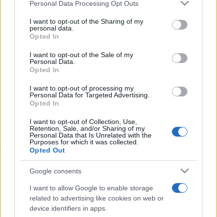
Please note that this website/app uses one or more Google
Personal Data Processing Opt Outs
services and may gather and store information including but
not limited to your visit or usage behaviour. You may click to
I want to opt-out of the Sharing of my
personal data.
grant or deny consent to Google and its third-party tags to
Opted In
use your data for below specified purposes in below Google
consent section.
I want to opt-out of the Sale of my
Personal Data.
Opted In
I want to opt-out of processing my
Personal Data for Targeted Advertising.
Opted In
I want to opt-out of Collection, Use,
Retention, Sale, and/or Sharing of my
Personal Data that Is Unrelated with the
Purposes for which it was collected.
Opted Out
Google consents
I want to allow Google to enable storage
related to advertising like cookies on web or
device identifiers in apps.