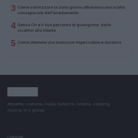
3
Come valorizzare la zona giorno attraverso una scelta
consapevole dell’arredamento
4
Senza Cri e il suo percorso di guarigione: dalle
cicatrici alla libertà
5
Come ottenere una manicure impeccabile e duratura
Attualità, costume, moda, bellezza, cinema, celebrity,
musica, tv e gossip.
SEZIONI
Lifestyle