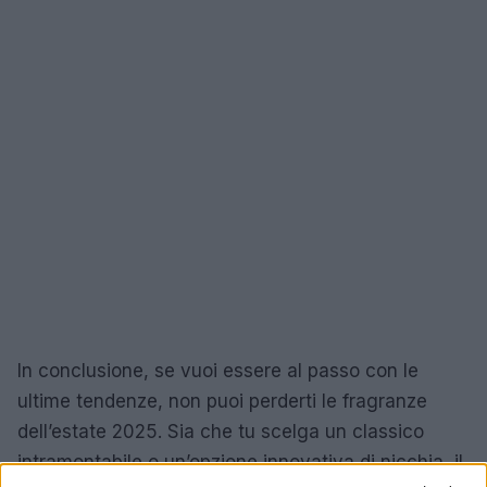
In conclusione, se vuoi essere al passo con le
ultime tendenze, non puoi perderti le fragranze
dell’estate 2025. Sia che tu scelga un classico
intramontabile o un’opzione innovativa di nicchia, il