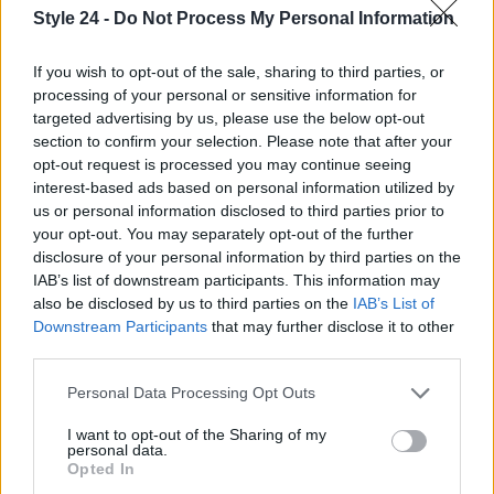
tuo profumo sarà il tuo migliore alleato per
Style 24 -
Do Not Process My Personal Information
affrontare la stagione con stile e sicurezza.
Rimanere aggiornati sulle novità olfattive non è mai
If you wish to opt-out of the sale, sharing to third parties, or
processing of your personal or sensitive information for
stato così avvincente! Sei pronto a scoprire il tuo
targeted advertising by us, please use the below opt-out
nuovo profumo preferito?
section to confirm your selection. Please note that after your
opt-out request is processed you may continue seeing
interest-based ads based on personal information utilized by
us or personal information disclosed to third parties prior to
AUTORE
your opt-out. You may separately opt-out of the further
Staff
disclosure of your personal information by third parties on the
IAB’s list of downstream participants. This information may
also be disclosed by us to third parties on the
IAB’s List of
Downstream Participants
that may further disclose it to other
third parties.
Please note that this website/app uses one or more Google
Personal Data Processing Opt Outs
services and may gather and store information including but
not limited to your visit or usage behaviour. You may click to
I want to opt-out of the Sharing of my
personal data.
grant or deny consent to Google and its third-party tags to
Opted In
use your data for below specified purposes in below Google