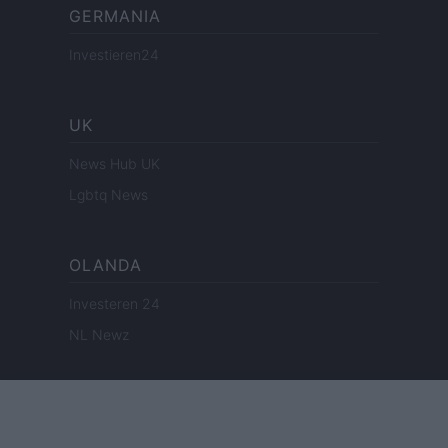
GERMANIA
Investieren24
UK
News Hub UK
Lgbtq News
OLANDA
Investeren 24
NL Newz