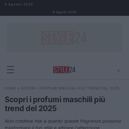
Salta al contenuto
8 Agosto 2026
8 Agosto 2026
⌕
×
⌕
HOME
»
SCOPRI I PROFUMI MASCHILI PIÙ TREND DEL 2025
Cerca
Scopri i profumi maschili più
trend del 2025
Non crederai mai a quanto queste fragranze possono
trasformare il tuo stile e attirare l'attenzione.