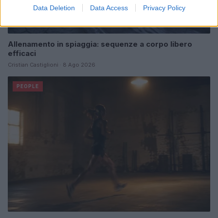
Data Deletion
Data Access
Privacy Policy
Allenamento in spiaggia: sequenze a corpo libero
efficaci
Cristian Castiglioni · 8 Ago 2026
PEOPLE