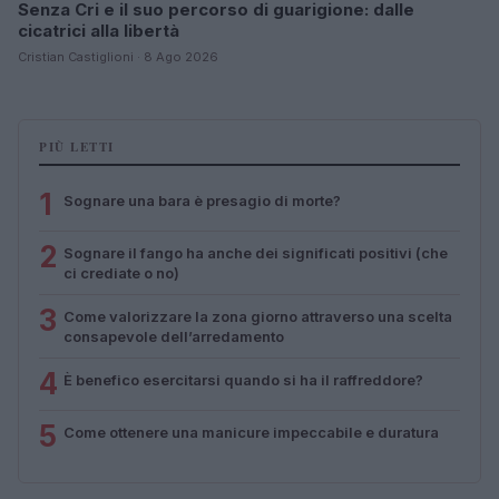
Senza Cri e il suo percorso di guarigione: dalle
cicatrici alla libertà
Cristian Castiglioni · 8 Ago 2026
PIÙ LETTI
1
Sognare una bara è presagio di morte?
2
Sognare il fango ha anche dei significati positivi (che
ci crediate o no)
3
Come valorizzare la zona giorno attraverso una scelta
consapevole dell’arredamento
4
È benefico esercitarsi quando si ha il raffreddore?
5
Come ottenere una manicure impeccabile e duratura