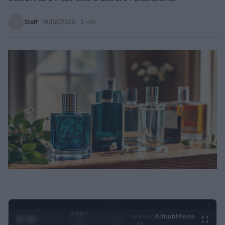
Staff
·
16/08/2025
· 3 min
0:29 /
Ad
hub
Media
POWERED
1
/
4
2:02
BY