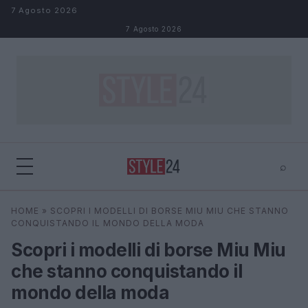
Salta al contenuto
7 Agosto 2026
7 Agosto 2026
⌕
×
⌕
HOME
»
SCOPRI I MODELLI DI BORSE MIU MIU CHE STANNO
Cerca
CONQUISTANDO IL MONDO DELLA MODA
Scopri i modelli di borse Miu Miu
che stanno conquistando il
mondo della moda