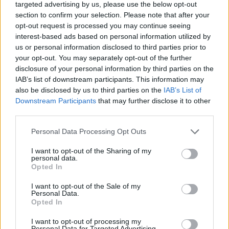
targeted advertising by us, please use the below opt-out
stile. Con dettagli curati come tasche e fibbie in
section to confirm your selection. Please note that after your
cuoio, questo accessorio è la nuova it-bag
opt-out request is processed you may continue seeing
dell’autunno inverno. Le opzioni variano da modelli
interest-based ads based on personal information utilized by
us or personal information disclosed to third parties prior to
in canvas a quelli in pelle, offrendo soluzioni per
your opt-out. You may separately opt-out of the further
ogni gusto e necessità. Se cerchi un accessorio
disclosure of your personal information by third parties on the
pratico senza rinunciare all’eleganza, questo zaino
IAB’s list of downstream participants. This information may
also be disclosed by us to third parties on the
IAB’s List of
è quello che fa per te! Non è ora di scoprire un
Downstream Participants
that may further disclose it to other
nuovo modo di portare il tuo stile?
third parties.
Please note that this website/app uses one or more Google
Hai già individuato il tuo modello preferito? Le
Personal Data Processing Opt Outs
services and may gather and store information including but
borse Miu Miu sono un must-have per ogni
not limited to your visit or usage behaviour. You may click to
I want to opt-out of the Sharing of my
personal data.
fashionista, e non vorrai certo perderti l’occasione
grant or deny consent to Google and its third-party tags to
Opted In
use your data for below specified purposes in below Google
di avere un pezzo di questa incredibile collezione
consent section.
I want to opt-out of the Sale of my
nel tuo guardaroba!
Personal Data.
Opted In
I want to opt-out of processing my
Personal Data for Targeted Advertising.