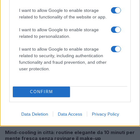
I want to allow Google to enable storage
related to functionality of the website or app.
Continua a leggere
I want to allow Google to enable storage
related to personalization.
BENESSERE
I want to allow Google to enable storage
related to security, including authentication
functionality and fraud prevention, and other
user protection.
CONFIRM
Data Deletion
Data Access
Privacy Policy
Mind-cooling in città: routine elegante da 10 minuti per
mente fresca senza rovinare il make-up