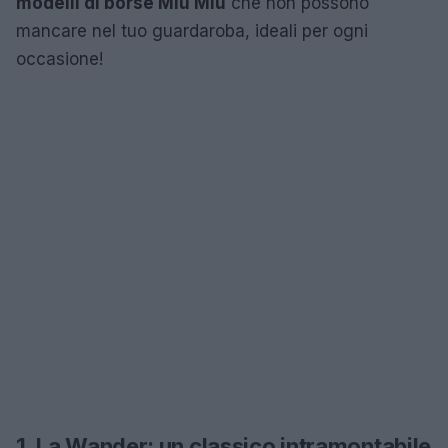
modelli di borse Miu Miu
che non possono
mancare nel tuo guardaroba, ideali per ogni
occasione!
1. La Wander: un classico intramontabile