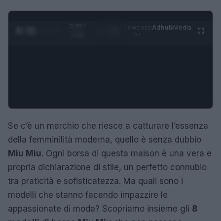
0:29 /
Ad
hub
Media
POWERED
1
/
4
3:16
BY
Se c’è un marchio che riesce a catturare l’essenza
della femminilità moderna, quello è senza dubbio
Miu Miu
. Ogni borsa di questa maison è una vera e
propria dichiarazione di stile, un perfetto connubio
tra praticità e sofisticatezza. Ma quali sono i
modelli che stanno facendo impazzire le
appassionate di moda? Scopriamo insieme gli
8