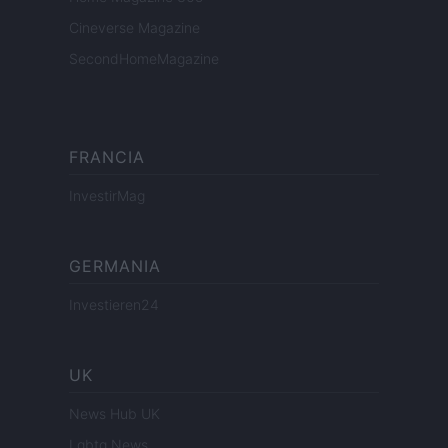
Cineverse Magazine
SecondHomeMagazine
FRANCIA
InvestirMag
GERMANIA
Investieren24
UK
News Hub UK
Lgbtq News