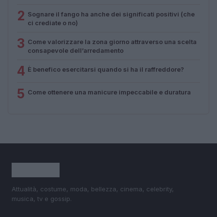
2
Sognare il fango ha anche dei significati positivi (che
ci crediate o no)
3
Come valorizzare la zona giorno attraverso una scelta
consapevole dell’arredamento
4
È benefico esercitarsi quando si ha il raffreddore?
5
Come ottenere una manicure impeccabile e duratura
Attualità, costume, moda, bellezza, cinema, celebrity,
musica, tv e gossip.