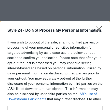
In conclusione, Hailey Bieber non è solo un’icona di
Style 24 -
Do Not Process My Personal Information
stile, ma una donna che affronta sfide reali con una
giusta dose di ironia e determinazione. La sua
If you wish to opt-out of the sale, sharing to third parties, or
passione per la lettura e la bellezza la rendono un
processing of your personal or sensitive information for
targeted advertising by us, please use the below opt-out
personaggio affascinante, capace di ispirare tanti
section to confirm your selection. Please note that after your
giovani a inseguire i propri sogni, anche in un
opt-out request is processed you may continue seeing
mondo dove tutto sembra basato sull’apparenza.
interest-based ads based on personal information utilized by
us or personal information disclosed to third parties prior to
Cosa ne pensi, è possibile trovare autenticità in un
your opt-out. You may separately opt-out of the further
mondo così superficiale?
disclosure of your personal information by third parties on the
IAB’s list of downstream participants. This information may
also be disclosed by us to third parties on the
IAB’s List of
Downstream Participants
that may further disclose it to other
AUTORE
third parties.
Staff