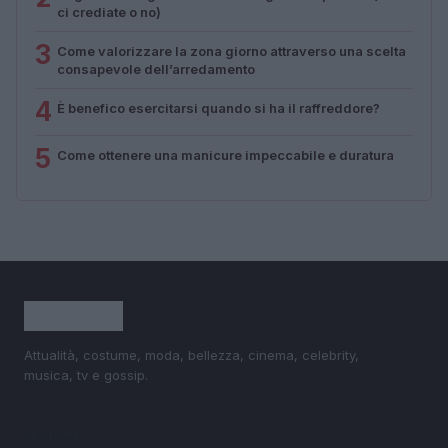
ci crediate o no)
3
Come valorizzare la zona giorno attraverso una scelta
consapevole dell’arredamento
4
È benefico esercitarsi quando si ha il raffreddore?
5
Come ottenere una manicure impeccabile e duratura
Attualità, costume, moda, bellezza, cinema, celebrity,
musica, tv e gossip.
SEZIONI