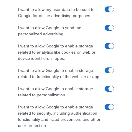
I want to allow my user data to be sent to
Continua a leggere
Google for online advertising purposes.
I want to allow Google to send me
LIFESTYLE
personalized advertising.
I want to allow Google to enable storage
related to analytics like cookies on web or
device identifiers in apps.
I want to allow Google to enable storage
related to functionality of the website or app.
I want to allow Google to enable storage
related to personalization.
I want to allow Google to enable storage
related to security, including authentication
Italia, cultura e soft power: come valorizzare il nostro
functionality and fraud prevention, and other
patrimonio
user protection.
Camilla Fiore · 7 Ago 2026