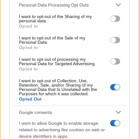
Please note that this website/app uses one or more Google
Personal Data Processing Opt Outs
services and may gather and store information including but
not limited to your visit or usage behaviour. You may click to
I want to opt-out of the Sharing of my
personal data.
grant or deny consent to Google and its third-party tags to
Opted In
use your data for below specified purposes in below Google
consent section.
I want to opt-out of the Sale of my
Personal Data.
Opted In
I want to opt-out of processing my
Personal Data for Targeted Advertising.
Opted In
I want to opt-out of Collection, Use,
Retention, Sale, and/or Sharing of my
Personal Data that Is Unrelated with the
Purposes for which it was collected.
Opted Out
Google consents
I want to allow Google to enable storage
related to advertising like cookies on web or
device identifiers in apps.