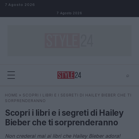
Salta al contenuto
7 Agosto 2026
7 Agosto 2026
⌕
×
⌕
HOME
»
SCOPRI I LIBRI E I SEGRETI DI HAILEY BIEBER CHE TI
Cerca
SORPRENDERANNO
Scopri i libri e i segreti di Hailey
Bieber che ti sorprenderanno
Non crederai mai ai libri che Hailey Bieber adora!