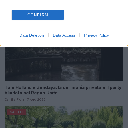
PEOPLE
CONFIRM
Data Deletion
Data Access
Privacy Policy
Tom Holland e Zendaya: la cerimonia privata e il party
blindato nel Regno Unito
Camilla Fiore · 7 Ago 2026
SALUTE