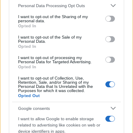
Please note that this website/app uses one or more Google
Personal Data Processing Opt Outs
services and may gather and store information including but
not limited to your visit or usage behaviour. You may click to
I want to opt-out of the Sharing of my
Continua a leggere
personal data.
grant or deny consent to Google and its third-party tags to
Opted In
use your data for below specified purposes in below Google
OFFERTE&CONSIGLI
consent section.
I want to opt-out of the Sale of my
Personal Data.
Opted In
I want to opt-out of processing my
Personal Data for Targeted Advertising.
Opted In
I want to opt-out of Collection, Use,
Retention, Sale, and/or Sharing of my
Personal Data that Is Unrelated with the
Purposes for which it was collected.
Opted Out
Google consents
Come abbinare le scarpe arancioni: consigli e
I want to allow Google to enable storage
ispirazioni per l’estate 2026
related to advertising like cookies on web or
Beatrice Bonaventura · 7 Ago 2026
device identifiers in apps.