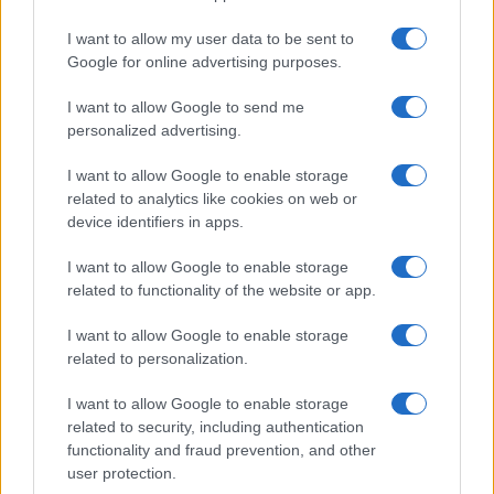
I want to allow my user data to be sent to
LIFESTYLE
Google for online advertising purposes.
I want to allow Google to send me
personalized advertising.
I want to allow Google to enable storage
related to analytics like cookies on web or
device identifiers in apps.
I want to allow Google to enable storage
related to functionality of the website or app.
I want to allow Google to enable storage
Zalando Visionary Award: INSTITUTION di Galib
related to personalization.
Gassanoff vince a Copenhagen
Cristian Castiglioni · 7 Ago 2026
I want to allow Google to enable storage
related to security, including authentication
OFFERTE&CONSIGLI
functionality and fraud prevention, and other
user protection.