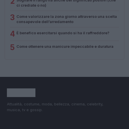
2
ci crediate o no)
3
Come valorizzare la zona giorno attraverso una scelta
consapevole dell’arredamento
4
È benefico esercitarsi quando si ha il raffreddore?
5
Come ottenere una manicure impeccabile e duratura
Attualità, costume, moda, bellezza, cinema, celebrity,
musica, tv e gossip.
SEZIONI