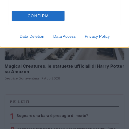
CONFIRM
Data Deletion
Data Access
Privacy Policy
Magical Creatures: le statuette ufficiali di Harry Potter
su Amazon
Beatrice Bonaventura · 7 Ago 2026
PIÙ LETTI
1
Sognare una bara è presagio di morte?
Sognare il fango ha anche dei significati positivi (che