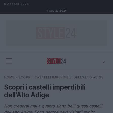
Salta al contenuto
8 Agosto 2026
8 Agosto 2026
⌕
×
⌕
HOME
»
SCOPRI I CASTELLI IMPERDIBILI DELL’ALTO ADIGE
Cerca
Scopri i castelli imperdibili
dell’Alto Adige
Non crederai mai a quanto siano belli questi castelli
dell'Alto Adige! Ecco perché devi visitarli subito.