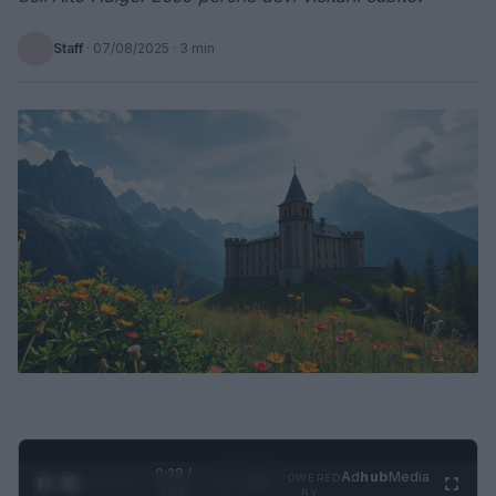
Staff
·
07/08/2025
· 3 min
0:29 /
Ad
hub
Media
POWERED
1
/
4
3:16
BY