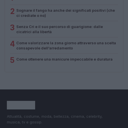
2
Sognare il fango ha anche dei significati positivi (che
ci crediate o no)
3
Senza Cri e il suo percorso di guarigione: dalle
cicatrici alla libertà
4
Come valorizzare la zona giorno attraverso una scelta
consapevole dell’arredamento
5
Come ottenere una manicure impeccabile e duratura
Attualità, costume, moda, bellezza, cinema, celebrity,
musica, tv e gossip.