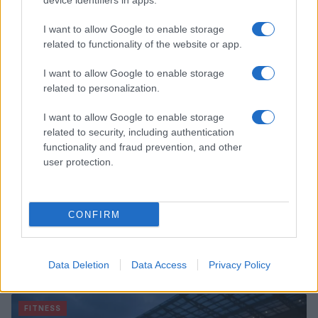
device identifiers in apps.
fatti
Beatrice Bonaventura · 10 Ago 2026
I want to allow Google to enable storage
related to functionality of the website or app.
BENESSERE
I want to allow Google to enable storage
related to personalization.
I want to allow Google to enable storage
related to security, including authentication
functionality and fraud prevention, and other
user protection.
CONFIRM
Come difendersi dalle zanzare: consigli pratici per
un’estate serena
Data Deletion
Data Access
Privacy Policy
Matteo Pellegrino · 10 Ago 2026
FITNESS