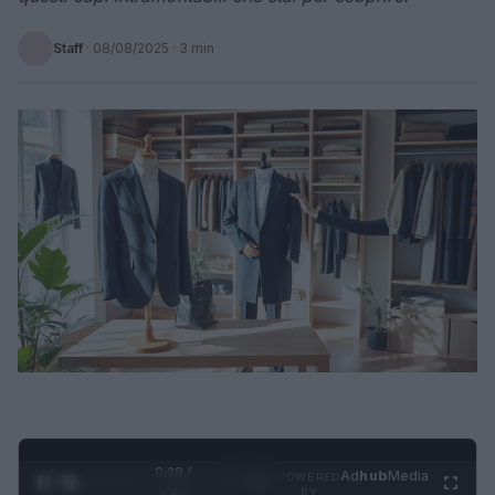
Staff
·
08/08/2025
· 3 min
0:29 /
Ad
hub
Media
POWERED
1
/
4
1:47
BY