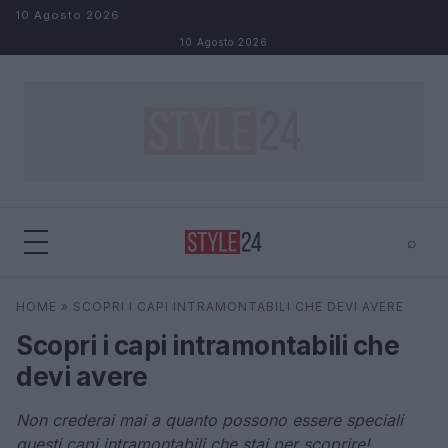
Salta al contenuto
10 Agosto 2026
10 Agosto 2026
⌕
×
⌕
HOME
»
SCOPRI I CAPI INTRAMONTABILI CHE DEVI AVERE
Cerca
Scopri i capi intramontabili che
devi avere
Non crederai mai a quanto possono essere speciali
questi capi intramontabili che stai per scoprire!