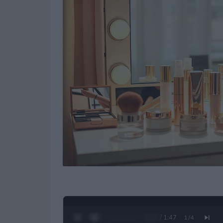
0:28 / 1:47
1
/
4