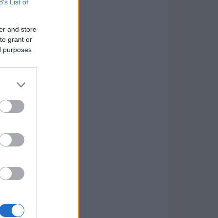
B’s List of
er and store
to grant or
ed purposes