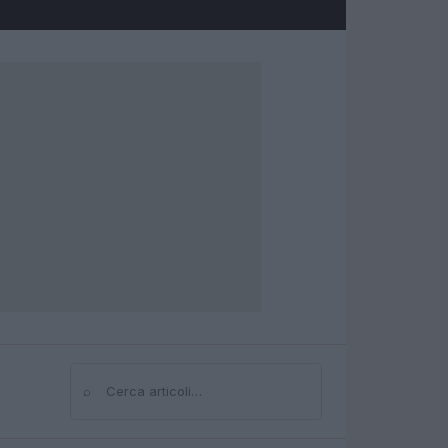
⌕
Cerca