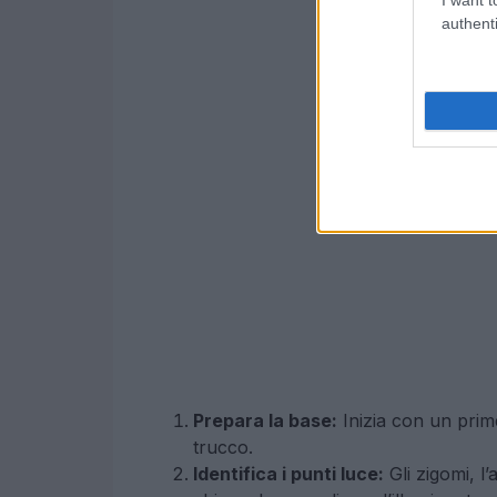
authenti
Prepara la base:
Inizia con un prime
trucco.
Identifica i punti luce:
Gli zigomi, l’