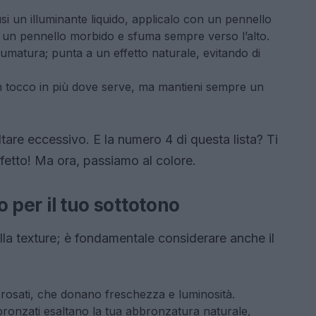
i un illuminante liquido, applicalo con un pennello
zza un pennello morbido e sfuma sempre verso l’alto.
fumatura; punta a un effetto naturale, evitando di
 tocco in più dove serve, ma mantieni sempre un
ltare eccessivo. E la numero 4 di questa lista? Ti
etto! Ma ora, passiamo al colore.
to per il tuo sottotono
alla texture; è fondamentale considerare anche il
 rosati, che donano freschezza e luminosità.
 bronzati esaltano la tua abbronzatura naturale,