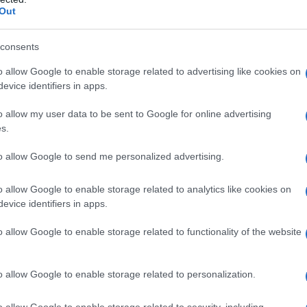
Out
li grasse, possono essere stratificati per intensificare
consents
tici, perfetti per ritocchi veloci e per chi è sempre
o allow Google to enable storage related to advertising like cookies on
evice identifiers in apps.
ra sempre il tuo tipo di pelle e il finish che
o allow my user data to be sent to Google for online advertising
s.
dono a fondersi meglio con la pelle, mentre quelli
 maggiore sull’intensità del glow. E tu, quale
to allow Google to send me personalized advertising.
o allow Google to enable storage related to analytics like cookies on
evice identifiers in apps.
inante per un effetto WOW
o allow Google to enable storage related to functionality of the website
 tempo di applicarlo! Ecco i passaggi
tta:
o allow Google to enable storage related to personalization.
o allow Google to enable storage related to security, including