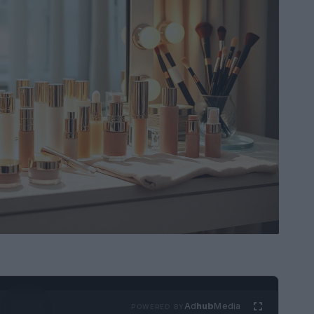
Ad
hub
Media
POWERED BY