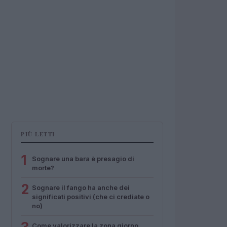
PIÙ LETTI
1
Sognare una bara è presagio di
morte?
2
Sognare il fango ha anche dei
significati positivi (che ci crediate o
no)
Come valorizzare la zona giorno