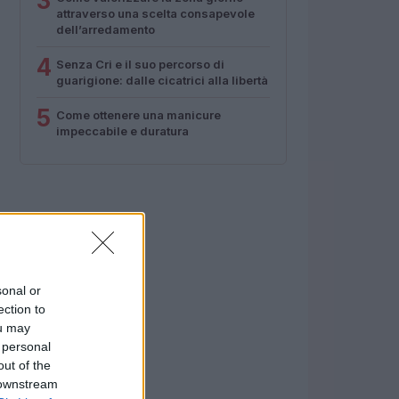
3
attraverso una scelta consapevole
dell’arredamento
4
Senza Cri e il suo percorso di
guarigione: dalle cicatrici alla libertà
5
Come ottenere una manicure
impeccabile e duratura
sonal or
ection to
ou may
 personal
out of the
 downstream