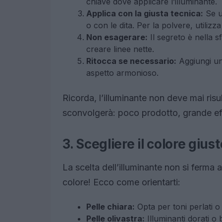
chiave dove applicare l’illuminante.
Applica con la giusta tecnica:
Se us
o con le dita. Per la polvere, utili
Non esagerare:
Il segreto è nella s
creare linee nette.
Ritocca se necessario:
Aggiungi un
aspetto armonioso.
Ricorda, l’illuminante non deve mai risu
sconvolgerà: poco prodotto, grande eff
3. Scegliere il colore gius
La scelta dell’illuminante non si ferma 
colore! Ecco come orientarti:
Pelle chiara:
Opta per toni perlati o
Pelle olivastra:
Illuminanti dorati o