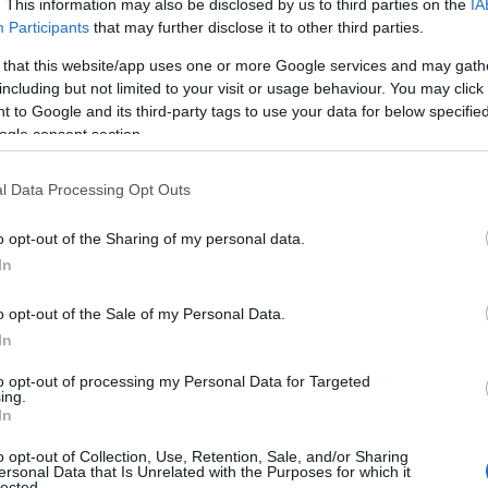
. This information may also be disclosed by us to third parties on the
IA
Participants
that may further disclose it to other third parties.
 that this website/app uses one or more Google services and may gath
including but not limited to your visit or usage behaviour. You may click 
 to Google and its third-party tags to use your data for below specifi
ogle consent section.
l Data Processing Opt Outs
o opt-out of the Sharing of my personal data.
In
o opt-out of the Sale of my Personal Data.
ante: quale scegliere?
In
to opt-out of processing my Personal Data for Targeted
nuno con le proprie caratteristiche. I più comuni
ing.
In
o opt-out of Collection, Use, Retention, Sale, and/or Sharing
ersonal Data that Is Unrelated with the Purposes for which it
 secche, si applicano facilmente e offrono un effetto
lected.