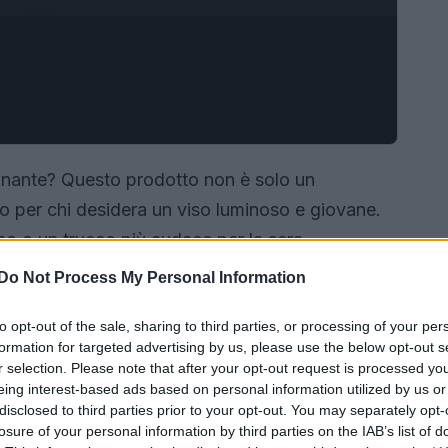
luminante? Questo prodotto non è solo un
to per chi desidera un viso luminoso e giovane.
no o un trucco più audace per la sera,
punti luce che esaltano la tua bellezza naturale.
Do Not Process My Personal Information
nte perfetto? In questo articolo, ti svelerò tutto
to opt-out of the sale, sharing to third parties, or processing of your per
do giusto!
formation for targeted advertising by us, please use the below opt-out s
r selection. Please note that after your opt-out request is processed y
eing interest-based ads based on personal information utilized by us or
disclosed to third parties prior to your opt-out. You may separately opt-
losure of your personal information by third parties on the IAB’s list of