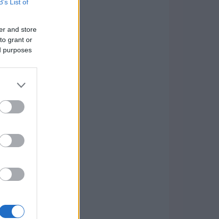
B’s List of
er and store
to grant or
ed purposes