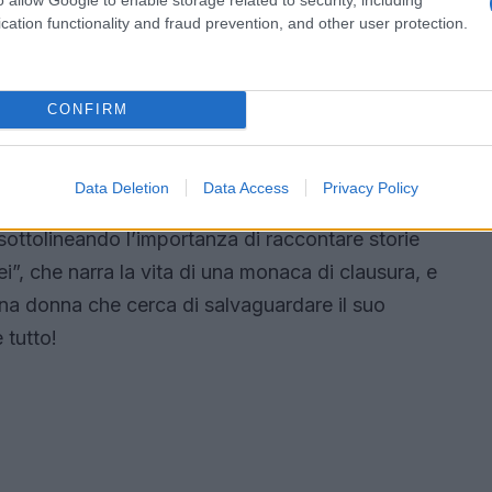
ione della Biennale. Ti sei mai chiesto quali
cation functionality and fraud prevention, and other user protection.
CONFIRM
rrazione
o del College Cinema pongono un forte accento
Data Deletion
Data Access
Privacy Policy
Audrey Diwan, vincitrice del Leone d’Oro nel
 sottolineando l’importanza di raccontare storie
i”, che narra la vita di una monaca di clausura, e
a donna che cerca di salvaguardare il suo
 tutto!