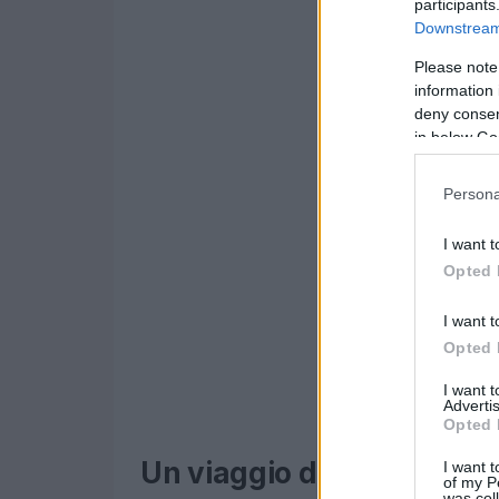
participants
Downstream 
Please note
information 
deny consent
in below Go
Persona
I want t
Opted 
I want t
Opted 
I want 
Advertis
Opted 
Un viaggio dal sogno alla 
I want t
of my P
was col