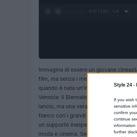
0:28 / 2:02
1
/
4
Immagina di essere un giovane cineasta
film, ma senza i mezzi per farlo. Non c
Style 24 -
quando è nata un’iniziativa straordinar
Venezia: il Biennale College Cinema. Q
If you wish 
lancio, ma una vera e propria opportunit
sensitive in
confirm you
fianco con i grandi maestri del settore.
continue se
un supporto inaspettato da Chanel, un g
information 
further disc
moda e cinema. Sei curioso di scoprire 