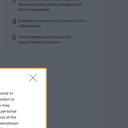
3
attraverso una scelta consapevole
dell’arredamento
4
È benefico esercitarsi quando si ha il
raffreddore?
5
Come ottenere una manicure
impeccabile e duratura
sonal or
ection to
ou may
 personal
out of the
 downstream