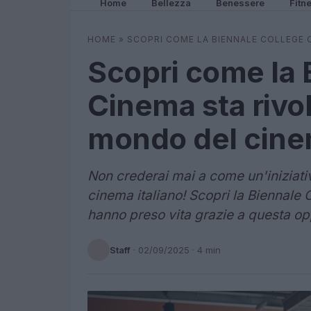
Home
Bellezza
Benessere
Fitn
HOME
»
SCOPRI COME LA BIENNALE COLLEGE 
Scopri come la 
Cinema sta rivo
mondo del cin
Non crederai mai a come un'iniziativ
cinema italiano! Scopri la Biennale 
hanno preso vita grazie a questa op
Staff
·
02/09/2025
· 4 min