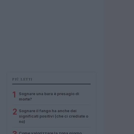
PIÙ LETTI
1
Sognare una bara è presagio di
morte?
2
Sognare il fango ha anche dei
significati positivi (che ci crediate o
no)
Come valorizzare la zona giorno