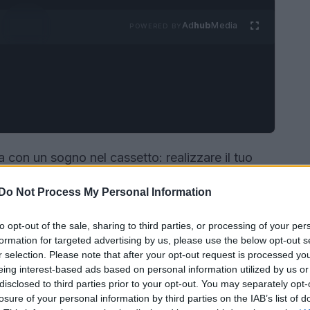
Ad
hub
Media
POWERED BY
 con un sogno nel cassetto: realizzare il tuo
rederai mai a quello che è successo nel 2012,
Do Not Process My Personal Information
ia proprio nel cuore della Mostra del Cinema di
uesto progetto non è solo un trampolino di
to opt-out of the sale, sharing to third parties, or processing of your per
à per i registi emergenti di lavorare fianco a
formation for targeted advertising by us, please use the below opt-out s
r selection. Please note that after your opt-out request is processed y
 E ora, alla sua tredicesima edizione, ha ricevuto
eing interest-based ads based on personal information utilized by us or
esto che arricchisce ulteriormente il legame tra
disclosed to third parties prior to your opt-out. You may separately opt-
losure of your personal information by third parties on the IAB’s list of
di più? Segui il racconto!