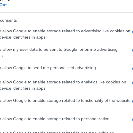
Out
 Savina Neirotti, il Biennale College Cinema ha
to il mondo, dando vita a ben 72 film provenienti
consents
ico nel suo genere», afferma Barbera con
o allow Google to enable storage related to advertising like cookies on
, i partecipanti passano dall’idea iniziale al film
evice identifiers in apps.
 euro. E i risultati parlano chiaro! Molti di
o allow my user data to be sent to Google for online advertising
dopo il loro debutto a Venezia, diventando veri
s.
cosa c’è dietro a questo incredibile viaggio?
to allow Google to send me personalized advertising.
o allow Google to enable storage related to analytics like cookies on
 trovare spazio in questo progetto. Il programma
evice identifiers in apps.
i propone di esplorare nuove tecnologie e forme
o allow Google to enable storage related to functionality of the website
volgenti e totalizzanti per il pubblico.
 ma si espande a tutte le discipline artistiche,
o allow Google to enable storage related to personalization.
ennale College Blend, ad esempio, invita artisti
 che uniscano diverse forme d’arte, dimostrando
o allow Google to enable storage related to security, including