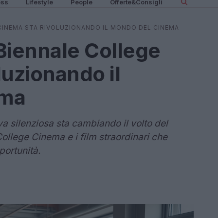
ess
Lifestyle
People
Offerte&Consigli
CINEMA STA RIVOLUZIONANDO IL MONDO DEL CINEMA
Biennale College
luzionando il
ema
a silenziosa sta cambiando il volto del
College Cinema e i film straordinari che
portunità.