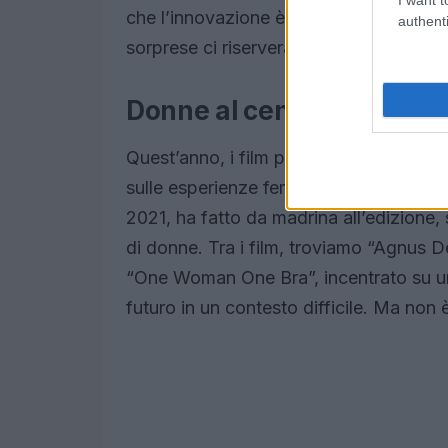
che l’innovazione è al centro della miss
authenti
sorprese ci riserverà il futuro?
Donne al centro della na
Quest’anno, i film prodotti nell’ambit
sulle esperienze femminili. La regista 
2021, ha fatto da madrina all’edizione,
di donne. Tra i film, troviamo “Agnus De
“One Woman One Bra”, incentrato su un
futuro in un contesto difficile. Ma non è