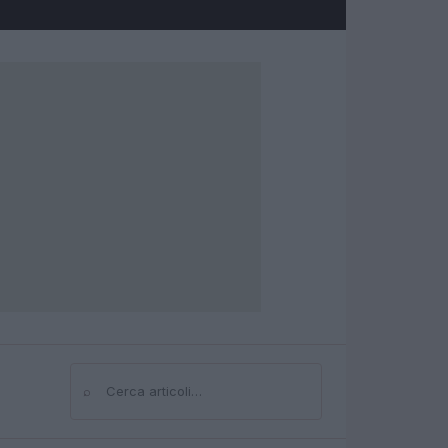
⌕
Cerca