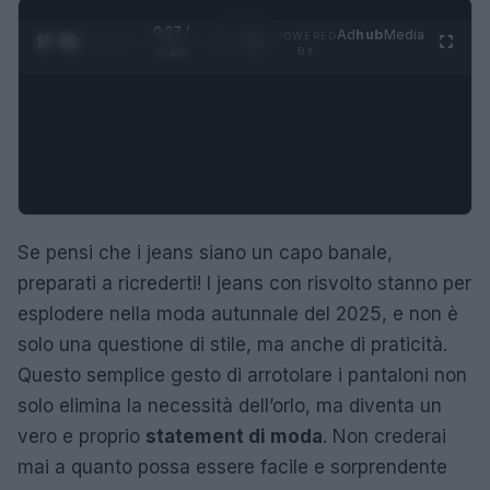
0:28 /
Ad
hub
Media
POWERED
1
/
4
3:16
BY
Se pensi che i jeans siano un capo banale,
preparati a ricrederti! I jeans con risvolto stanno per
esplodere nella moda autunnale del 2025, e non è
solo una questione di stile, ma anche di praticità.
Questo semplice gesto di arrotolare i pantaloni non
solo elimina la necessità dell’orlo, ma diventa un
vero e proprio
statement di moda
. Non crederai
mai a quanto possa essere facile e sorprendente