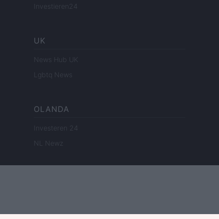
Investieren24
UK
News Hub UK
Lgbtq News
OLANDA
Investeren 24
NL Newz