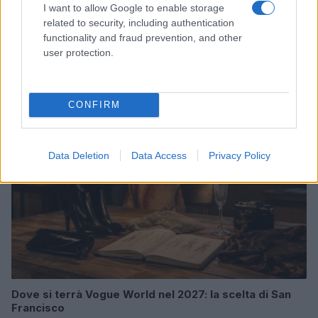
I want to allow Google to enable storage
related to security, including authentication
functionality and fraud prevention, and other
Come ottenere labbra perfette con il metodo gym lips
user protection.
Cristian Castiglioni · 7 Ago 2026
LIFESTYLE
CONFIRM
Data Deletion
Data Access
Privacy Policy
Dove si terrà Vogue World nel 2027: la scelta di San
Francisco