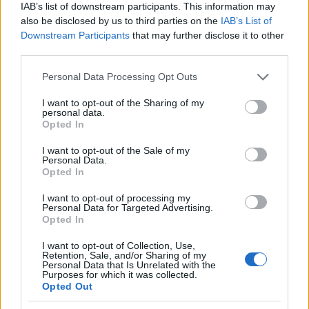
IAB’s list of downstream participants. This information may
also be disclosed by us to third parties on the
IAB’s List of
Downstream Participants
that may further disclose it to other
third parties.
Please note that this website/app uses one or more Google
Personal Data Processing Opt Outs
services and may gather and store information including but
not limited to your visit or usage behaviour. You may click to
I want to opt-out of the Sharing of my
personal data.
grant or deny consent to Google and its third-party tags to
Opted In
use your data for below specified purposes in below Google
consent section.
I want to opt-out of the Sale of my
Personal Data.
Opted In
Continua a leggere
I want to opt-out of processing my
Personal Data for Targeted Advertising.
Opted In
ALIMENTAZIONE
I want to opt-out of Collection, Use,
Retention, Sale, and/or Sharing of my
Personal Data that Is Unrelated with the
Purposes for which it was collected.
Opted Out