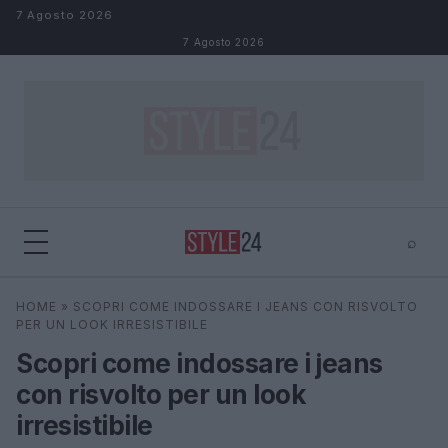
Salta al contenuto
7 Agosto 2026
7 Agosto 2026
⌕
×
⌕
HOME
»
SCOPRI COME INDOSSARE I JEANS CON RISVOLTO
Cerca
PER UN LOOK IRRESISTIBILE
Scopri come indossare i jeans
con risvolto per un look
irresistibile