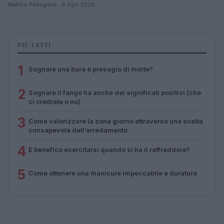
Matteo Pellegrino · 6 Ago 2026
PIÙ LETTI
1
Sognare una bara è presagio di morte?
2
Sognare il fango ha anche dei significati positivi (che
ci crediate o no)
3
Come valorizzare la zona giorno attraverso una scelta
consapevole dell’arredamento
4
È benefico esercitarsi quando si ha il raffreddore?
5
Come ottenere una manicure impeccabile e duratura