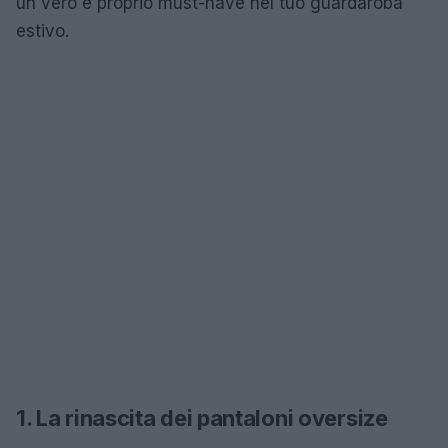
un vero e proprio must-have nel tuo guardaroba
estivo.
1. La rinascita dei pantaloni oversize