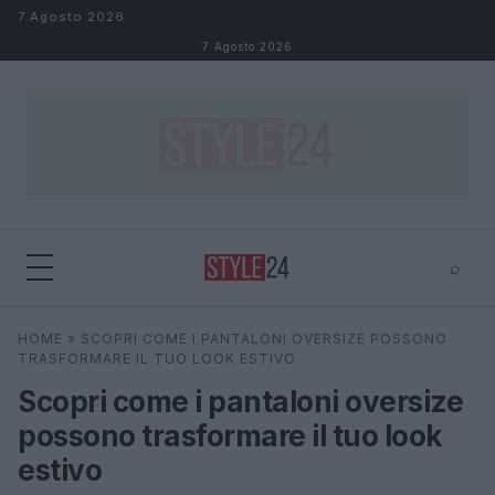
Salta al contenuto
7 Agosto 2026
7 Agosto 2026
⌕
×
⌕
HOME
»
SCOPRI COME I PANTALONI OVERSIZE POSSONO
Cerca
TRASFORMARE IL TUO LOOK ESTIVO
Scopri come i pantaloni oversize
possono trasformare il tuo look
estivo