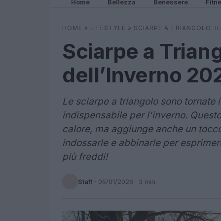
Home
Bellezza
Benessere
Fitn
HOME
»
LIFESTYLE
»
SCIARPE A TRIANGOLO: I
Sciarpe a Trian
dell’Inverno 20
Le sciarpe a triangolo sono tornat
indispensabile per l'inverno. Quest
calore, ma aggiunge anche un tocco 
indossarle e abbinarle per esprimere
più freddi!
Staff
·
05/01/2026
· 3 min