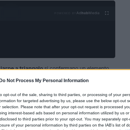
Ad
hub
Media
POWERED BY
iarpe a triangolo
si confermano un elemento
e. Negli ultimi mesi, questo accessorio ha
Do Not Process My Personal Information
ndenze moda, grazie alla sua versatilità e al suo
re e capaci di trasformare qualsiasi outfit, le
to opt-out of the sale, sharing to third parties, or processing of your per
formation for targeted advertising by us, please use the below opt-out s
pzione perfetta per chi desidera coniugare
r selection. Please note that after your opt-out request is processed y
eing interest-based ads based on personal information utilized by us or
disclosed to third parties prior to your opt-out. You may separately opt-
losure of your personal information by third parties on the IAB’s list of