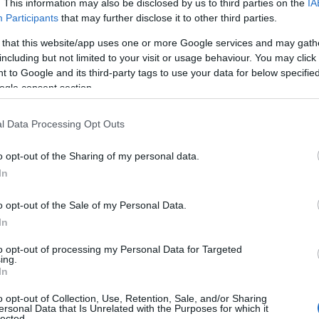
. This information may also be disclosed by us to third parties on the
IA
Participants
that may further disclose it to other third parties.
 that this website/app uses one or more Google services and may gath
including but not limited to your visit or usage behaviour. You may click 
 to Google and its third-party tags to use your data for below specifi
ogle consent section.
l Data Processing Opt Outs
o opt-out of the Sharing of my personal data.
In
o opt-out of the Sale of my Personal Data.
In
to opt-out of processing my Personal Data for Targeted
ing.
e a triangolo
In
ore
durante le giornate più fredde, ma si
o opt-out of Collection, Use, Retention, Sale, and/or Sharing
ersonal Data that Is Unrelated with the Purposes for which it
lected.