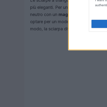
Le sciarpe a triangolo possono essere ab
authenti
più eleganti. Per un’uscita informale, è
neutro con un
maglione oversize
e je
optare per un modello in cashmere abbi
modo, la sciarpa diventa il pezzo forte 