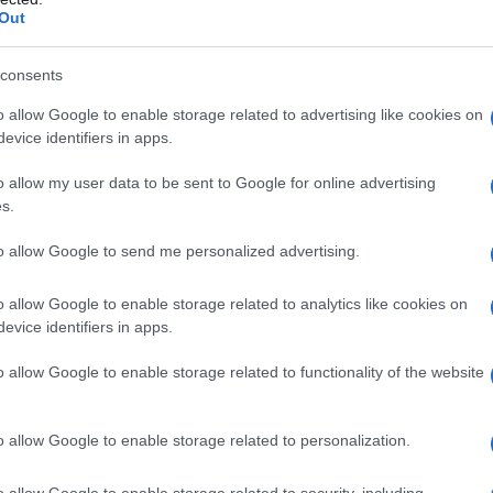
i. La loro
forma distintiva
permette di
Out
e una sciarpa tradizionale o sulla testa come
o 2 in 1 rende le sciarpe a triangolo
consents
ssionate di moda.
o allow Google to enable storage related to advertising like cookies on
evice identifiers in apps.
e
o allow my user data to be sent to Google for online advertising
in una vasta gamma di colori e materiali. I
s.
deali per affrontare le temperature più rigide,
to allow Google to send me personalized advertising.
ossono essere utilizzate anche durante le mezze
o allow Google to enable storage related to analytics like cookies on
e il rosso, si confermano molto in voga e donano un
evice identifiers in apps.
empre più caratterizzati da tonalità neutre e
o allow Google to enable storage related to functionality of the website
 a triangolo
o allow Google to enable storage related to personalization.
o allow Google to enable storage related to security, including