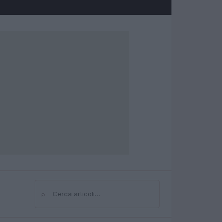
⌕
Cerca