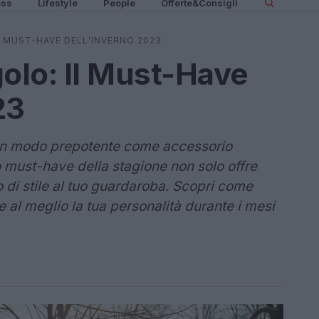
ess
Lifestyle
People
Offerte&Consigli
L MUST-HAVE DELL’INVERNO 2023
golo: Il Must-Have
23
e in modo prepotente come accessorio
o must-have della stagione non solo offre
di stile al tuo guardaroba. Scopri come
 al meglio la tua personalità durante i mesi