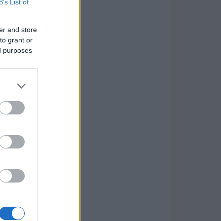
B’s List of
er and store
to grant or
ed purposes