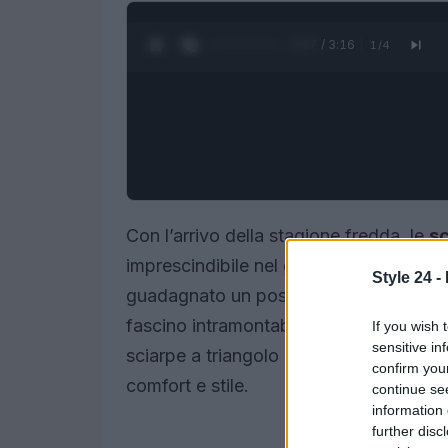
0:28 / 3:16
1
/
4
Con l’arrivo della stagione fredda, le
sc
imprescindibile nel guardaroba invernal
Style 24 -
guadagnato un posto di rilievo tra le te
fascino intramontabile. Facili da indossa
If you wish 
sensitive in
sciarpe a triangolo rappresentano un’o
confirm you
comfort e stile.
continue se
information 
further disc