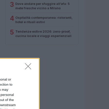
3
Dove andare per sfuggire all’afa: 5
mete fresche vicino a Milano
4
Ospitalità contemporanea: ristoranti,
hotel e rituali estivi
5
Tendenze estive 2026: zero-proof,
cucina locale e viaggi esperienziali
sonal or
ection to
ou may
 personal
out of the
 downstream