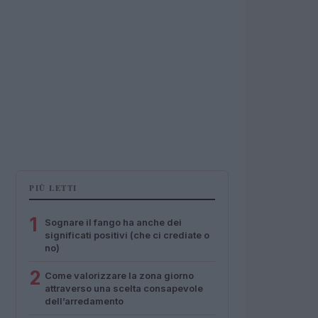
PIÙ LETTI
1
Sognare il fango ha anche dei
significati positivi (che ci crediate o
no)
2
Come valorizzare la zona giorno
attraverso una scelta consapevole
dell’arredamento