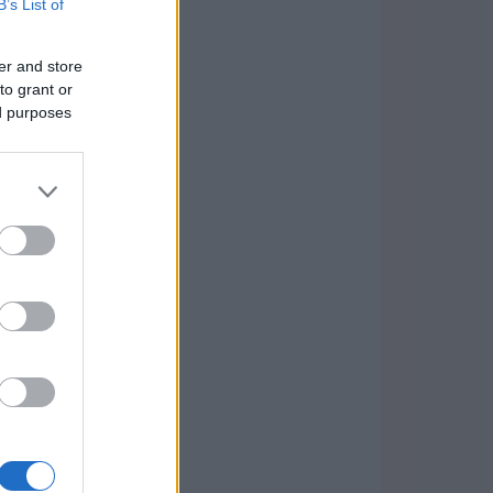
B’s List of
er and store
to grant or
ed purposes