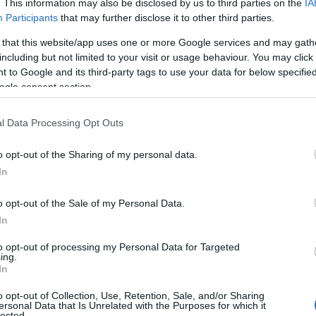
. This information may also be disclosed by us to third parties on the
IA
Participants
that may further disclose it to other third parties.
 that this website/app uses one or more Google services and may gath
including but not limited to your visit or usage behaviour. You may click 
 to Google and its third-party tags to use your data for below specifi
ogle consent section.
l Data Processing Opt Outs
o opt-out of the Sharing of my personal data.
In
o opt-out of the Sale of my Personal Data.
In
 un design elegante e un’interpretazione
to opt-out of processing my Personal Data for Targeted
ndole adatte a ogni occasione. Questo articolo
ing.
In
pe derby per l’autunno-inverno 2025/2026 e
o opt-out of Collection, Use, Retention, Sale, and/or Sharing
e.
ersonal Data that Is Unrelated with the Purposes for which it
lected.