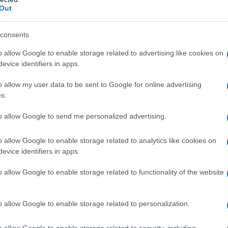
Out
l 2025
consents
videnza due tendenze principali riguardo alle
o allow Google to enable storage related to advertising like cookies on
versioni più femminili, come le
Lise di Celine
,
evice identifiers in apps.
 tomaia morbida, ispirate alle scarpe da
o allow my user data to be sent to Google for online advertising
fascinanti sono le
Souris di Lemaire
, che
s.
ndorla, perfette per chi cerca un equilibrio tra
to allow Google to send me personalized advertising.
o allow Google to enable storage related to analytics like cookies on
evice identifiers in apps.
ione
Repetto x Jacquemus
hanno
o allow Google to enable storage related to functionality of the website
es, rendendole chic e sofisticate. Questi design
k, dimostrando come le scarpe stringate possano
o allow Google to enable storage related to personalization.
.
o allow Google to enable storage related to security, including