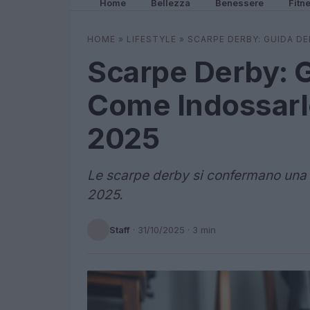
Home
Bellezza
Benessere
Fitn
HOME
»
LIFESTYLE
»
SCARPE DERBY: GUIDA DE
Scarpe Derby: G
Come Indossarl
2025
Le scarpe derby si confermano una s
2025.
Staff
·
31/10/2025
· 3 min