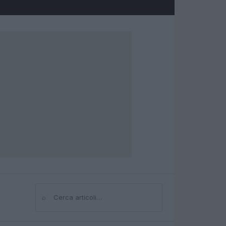
⌕
Cerca