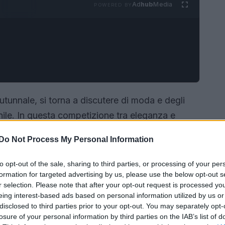
Ad
hub
Media
POWERED BY
utunnale, si torna a discutere di moda e degli
nile. In questa competizione tra eleganza e
ano come un elemento imprescindibile. Questi
Do Not Process My Personal Information
nguono per la loro versatilità e comfort, hanno le
no rese celebri dal Duca di Derby durante le sue
to opt-out of the sale, sharing to third parties, or processing of your per
formation for targeted advertising by us, please use the below opt-out s
r selection. Please note that after your opt-out request is processed y
eing interest-based ads based on personal information utilized by us or
disclosed to third parties prior to your opt-out. You may separately opt-
losure of your personal information by third parties on the IAB’s list of