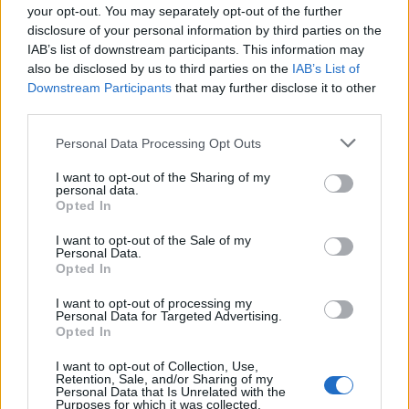
your opt-out. You may separately opt-out of the further
disclosure of your personal information by third parties on the
IAB’s list of downstream participants. This information may
also be disclosed by us to third parties on the
IAB’s List of
Downstream Participants
that may further disclose it to other
third parties.
Please note that this website/app uses one or more Google
Personal Data Processing Opt Outs
services and may gather and store information including but
Esplorare il Giardino delle Meraviglie: piante
not limited to your visit or usage behaviour. You may click to
I want to opt-out of the Sharing of my
personal data.
straordinarie e lezioni di vita
grant or deny consent to Google and its third-party tags to
Opted In
use your data for below specified purposes in below Google
Cristian Castiglioni · 6 Ago 2026
consent section.
I want to opt-out of the Sale of my
Personal Data.
LIFESTYLE
Opted In
I want to opt-out of processing my
Personal Data for Targeted Advertising.
Opted In
I want to opt-out of Collection, Use,
Retention, Sale, and/or Sharing of my
Personal Data that Is Unrelated with the
Purposes for which it was collected.