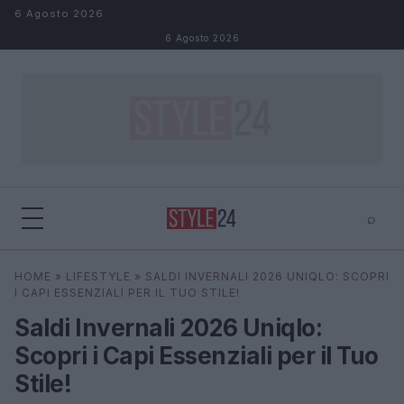
Salta al contenuto
6 Agosto 2026
6 Agosto 2026
⌕
×
⌕
HOME
»
LIFESTYLE
»
SALDI INVERNALI 2026 UNIQLO: SCOPRI
Cerca
I CAPI ESSENZIALI PER IL TUO STILE!
Saldi Invernali 2026 Uniqlo:
Scopri i Capi Essenziali per il Tuo
Stile!