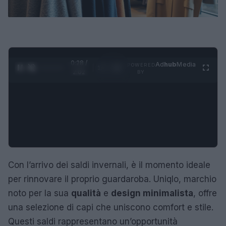
0:28 /
Ad
hub
Media
POWERED
1
/
4
2:02
BY
Con l’arrivo dei saldi invernali, è il momento ideale
per rinnovare il proprio guardaroba. Uniqlo, marchio
noto per la sua
qualità
e
design minimalista
, offre
una selezione di capi che uniscono comfort e stile.
Questi saldi rappresentano un’opportunità