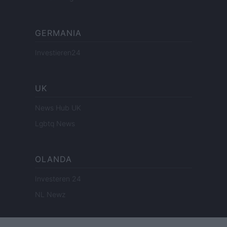
GERMANIA
Investieren24
UK
News Hub UK
Lgbtq News
OLANDA
Investeren 24
NL Newz