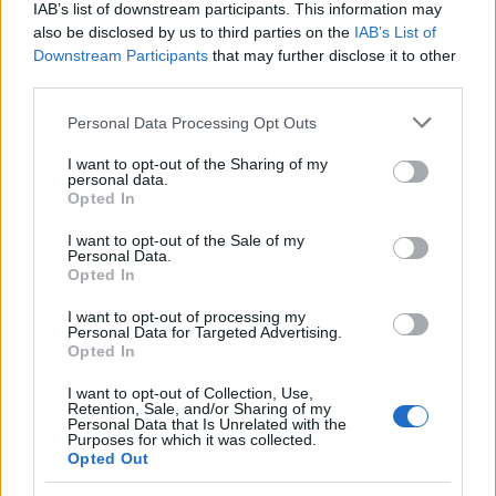
IAB’s list of downstream participants. This information may
also be disclosed by us to third parties on the
IAB’s List of
Downstream Participants
that may further disclose it to other
third parties.
Please note that this website/app uses one or more Google
Personal Data Processing Opt Outs
services and may gather and store information including but
not limited to your visit or usage behaviour. You may click to
I want to opt-out of the Sharing of my
personal data.
grant or deny consent to Google and its third-party tags to
Opted In
use your data for below specified purposes in below Google
consent section.
Continua a leggere
I want to opt-out of the Sale of my
Personal Data.
Opted In
LIFESTYLE
I want to opt-out of processing my
Personal Data for Targeted Advertising.
Opted In
I want to opt-out of Collection, Use,
Retention, Sale, and/or Sharing of my
Personal Data that Is Unrelated with the
Purposes for which it was collected.
Opted Out