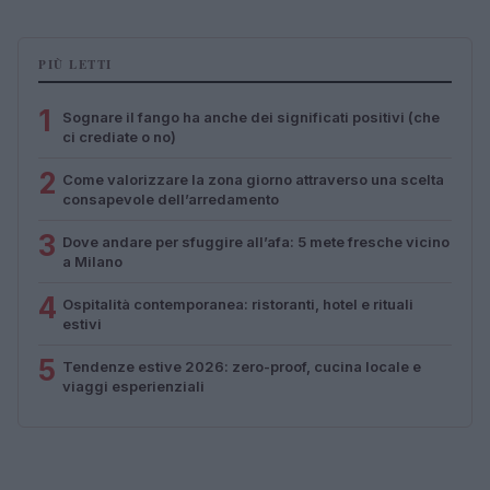
PIÙ LETTI
1
Sognare il fango ha anche dei significati positivi (che
ci crediate o no)
2
Come valorizzare la zona giorno attraverso una scelta
consapevole dell’arredamento
3
Dove andare per sfuggire all’afa: 5 mete fresche vicino
a Milano
4
Ospitalità contemporanea: ristoranti, hotel e rituali
estivi
5
Tendenze estive 2026: zero-proof, cucina locale e
viaggi esperienziali