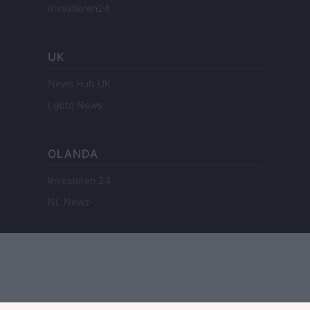
Investieren24
UK
News Hub UK
Lgbtq News
OLANDA
Investeren 24
NL Newz