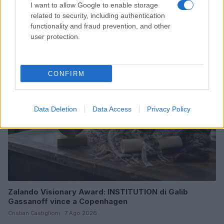
I want to allow Google to enable storage
Scopri Rocca San Giovanni, il borgo abruzzese tra
related to security, including authentication
mare e storia
functionality and fraud prevention, and other
Cristian Castiglioni · 8 Ago 2026
user protection.
LIFESTYLE
CONFIRM
Data Deletion
Data Access
Privacy Policy
Zalando Visionary Award: INSTITUTION di Galib
Gassanoff vince a Copenhagen
Cristian Castiglioni · 7 Ago 2026