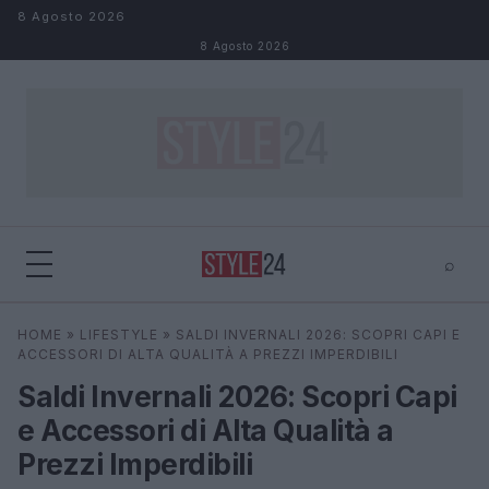
Salta al contenuto
8 Agosto 2026
8 Agosto 2026
⌕
×
⌕
HOME
»
LIFESTYLE
»
SALDI INVERNALI 2026: SCOPRI CAPI E
Cerca
ACCESSORI DI ALTA QUALITÀ A PREZZI IMPERDIBILI
Saldi Invernali 2026: Scopri Capi
e Accessori di Alta Qualità a
Prezzi Imperdibili