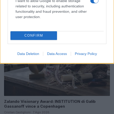
I want to allow Google to enable storage
related to security, including authentication
Come abbinare le scarpe arancioni: consigli e
functionality and fraud prevention, and other
ispirazioni per l’estate 2026
user protection.
Beatrice Bonaventura · 7 Ago 2026
LIFESTYLE
CONFIRM
Data Deletion
Data Access
Privacy Policy
Zalando Visionary Award: INSTITUTION di Galib
Gassanoff vince a Copenhagen
Cristian Castiglioni · 7 Ago 2026