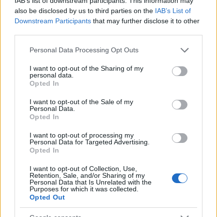
IAB’s list of downstream participants. This information may
also be disclosed by us to third parties on the
IAB’s List of
Downstream Participants
that may further disclose it to other
third parties.
Please note that this website/app uses one or more Google
Personal Data Processing Opt Outs
services and may gather and store information including but
not limited to your visit or usage behaviour. You may click to
I want to opt-out of the Sharing of my
personal data.
grant or deny consent to Google and its third-party tags to
Opted In
use your data for below specified purposes in below Google
consent section.
I want to opt-out of the Sale of my
Personal Data.
Continua a leggere
Opted In
I want to opt-out of processing my
LIFESTYLE
Personal Data for Targeted Advertising.
Opted In
I want to opt-out of Collection, Use,
Retention, Sale, and/or Sharing of my
Personal Data that Is Unrelated with the
Purposes for which it was collected.
Opted Out