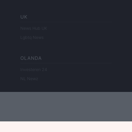
UK
News Hub UK
Lgbtq News
OLANDA
Investeren 24
NL Newz