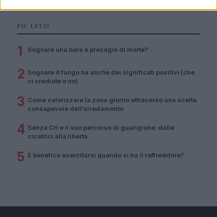
PIÙ LETTI
1
Sognare una bara è presagio di morte?
2
Sognare il fango ha anche dei significati positivi (che
ci crediate o no)
3
Come valorizzare la zona giorno attraverso una scelta
consapevole dell’arredamento
4
Senza Cri e il suo percorso di guarigione: dalle
cicatrici alla libertà
5
È benefico esercitarsi quando si ha il raffreddore?