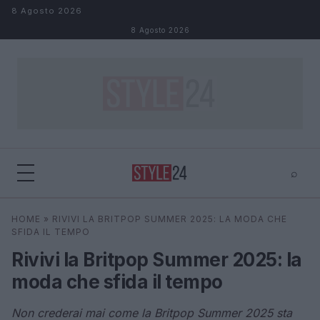
Salta al contenuto
8 Agosto 2026
8 Agosto 2026
⌕
×
⌕
HOME
»
RIVIVI LA BRITPOP SUMMER 2025: LA MODA CHE
Cerca
SFIDA IL TEMPO
Rivivi la Britpop Summer 2025: la
moda che sfida il tempo
Non crederai mai come la Britpop Summer 2025 sta