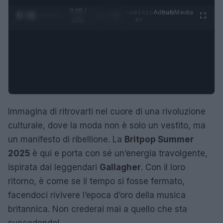
0:28 /
Ad
hub
Media
POWERED
1
/
4
2:02
BY
Immagina di ritrovarti nel cuore di una rivoluzione
culturale, dove la moda non è solo un vestito, ma
un manifesto di ribellione. La
Britpop Summer
2025
è qui e porta con sé un’energia travolgente,
ispirata dai leggendari
Gallagher
. Con il loro
ritorno, è come se il tempo si fosse fermato,
facendoci rivivere l’epoca d’oro della musica
britannica. Non crederai mai a quello che sta
succedendo!