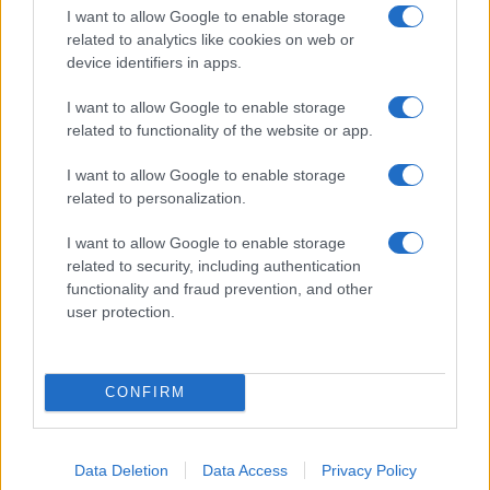
Sri Lanka: itinerari tra spiritualità, architettura e
I want to allow Google to enable storage
spiagge paradisiache
related to analytics like cookies on web or
Matteo Pellegrino · 8 Ago 2026
device identifiers in apps.
I want to allow Google to enable storage
ALIMENTAZIONE
related to functionality of the website or app.
I want to allow Google to enable storage
related to personalization.
I want to allow Google to enable storage
related to security, including authentication
functionality and fraud prevention, and other
user protection.
CONFIRM
Ricette di mare estive: primi piatti veloci e ricchi di
sapore
Camilla Fiore · 8 Ago 2026
Data Deletion
Data Access
Privacy Policy