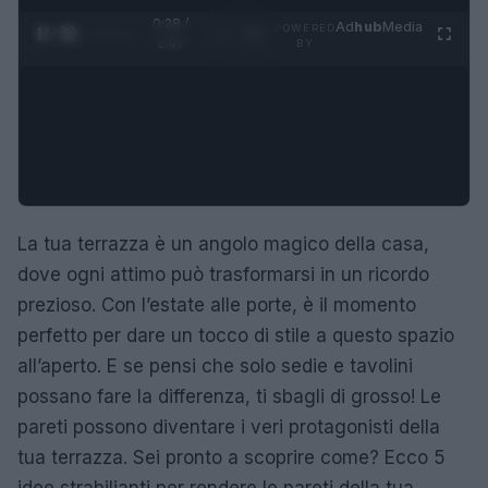
0:28 /
Ad
hub
Media
POWERED
1
/
4
1:47
BY
La tua terrazza è un angolo magico della casa,
dove ogni attimo può trasformarsi in un ricordo
prezioso. Con l’estate alle porte, è il momento
perfetto per dare un tocco di stile a questo spazio
all’aperto. E se pensi che solo sedie e tavolini
possano fare la differenza, ti sbagli di grosso! Le
pareti possono diventare i veri protagonisti della
tua terrazza. Sei pronto a scoprire come? Ecco 5
idee strabilianti per rendere le pareti della tua