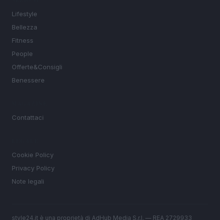
SEZIONI
Lifestyle
Bellezza
Fitness
People
Offerte&Consigli
Benessere
MAGAZINE
Contattaci
LEGALE
Cookie Policy
Privacy Policy
Note legali
style24.it è una proprietà di AdHub Media S.r.l. — REA 2729933