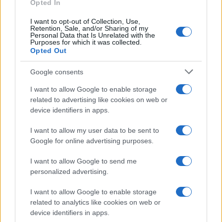
Opted In
I want to opt-out of Collection, Use,
Retention, Sale, and/or Sharing of my
Continua a leggere
Personal Data that Is Unrelated with the
Purposes for which it was collected.
Opted Out
FITNESS
Google consents
I want to allow Google to enable storage
related to advertising like cookies on web or
device identifiers in apps.
I want to allow my user data to be sent to
Google for online advertising purposes.
I want to allow Google to send me
personalized advertising.
I want to allow Google to enable storage
Smartband o smartwatch: come scegliere il fitness
related to analytics like cookies on web or
tracker giusto
device identifiers in apps.
Camilla Fiore · 8 Ago 2026