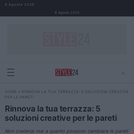
Salta al contenuto
8 Agosto 2026
8 Agosto 2026
⌕
×
⌕
HOME
»
RINNOVA LA TUA TERRAZZA: 5 SOLUZIONI CREATIVE
Cerca
PER LE PARETI
Rinnova la tua terrazza: 5
soluzioni creative per le pareti
Non crederai mai a quanto possono cambiare le pareti