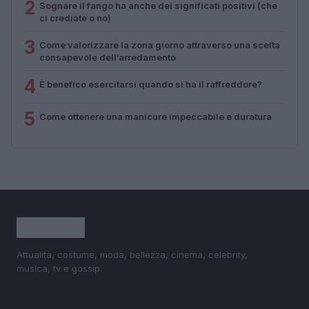
2
Sognare il fango ha anche dei significati positivi (che
ci crediate o no)
3
Come valorizzare la zona giorno attraverso una scelta
consapevole dell’arredamento
4
È benefico esercitarsi quando si ha il raffreddore?
5
Come ottenere una manicure impeccabile e duratura
Attualità, costume, moda, bellezza, cinema, celebrity,
musica, tv e gossip.