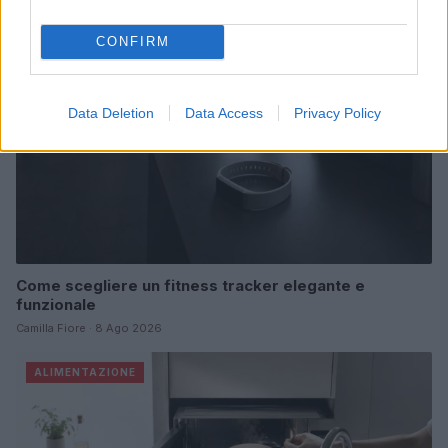
FITNESS
CONFIRM
Data Deletion
Data Access
Privacy Policy
Come scegliere un fitness tracker elegante e
funzionale
Camilla Fiore · 8 Ago 2026
ALIMENTAZIONE