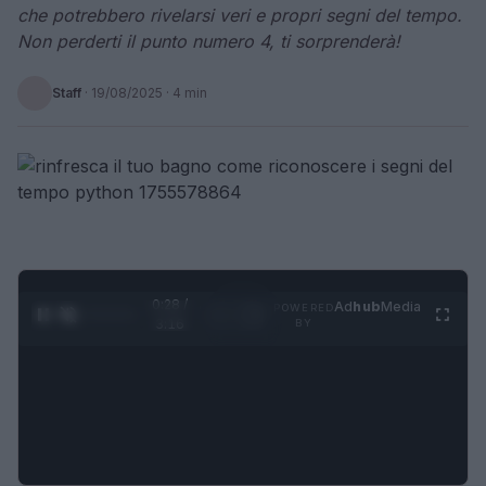
che potrebbero rivelarsi veri e propri segni del tempo.
Non perderti il punto numero 4, ti sorprenderà!
Staff
·
19/08/2025
· 4 min
0:29 /
Ad
hub
Media
POWERED
1
/
4
3:16
BY