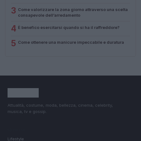
3
Come valorizzare la zona giorno attraverso una scelta
consapevole dell’arredamento
4
È benefico esercitarsi quando si ha il raffreddore?
5
Come ottenere una manicure impeccabile e duratura
Attualità, costume, moda, bellezza, cinema, celebrity,
musica, tv e gossip.
SEZIONI
Lifestyle