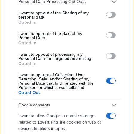
Please note that this website/app uses one or more Google
Personal Data Processing Opt Outs
services and may gather and store information including but
not limited to your visit or usage behaviour. You may click to
I want to opt-out of the Sharing of my
personal data.
grant or deny consent to Google and its third-party tags to
Opted In
use your data for below specified purposes in below Google
consent section.
I want to opt-out of the Sale of my
Personal Data.
Opted In
I want to opt-out of processing my
Personal Data for Targeted Advertising.
Opted In
I want to opt-out of Collection, Use,
Retention, Sale, and/or Sharing of my
Personal Data that Is Unrelated with the
Purposes for which it was collected.
Opted Out
Google consents
I want to allow Google to enable storage
related to advertising like cookies on web or
device identifiers in apps.