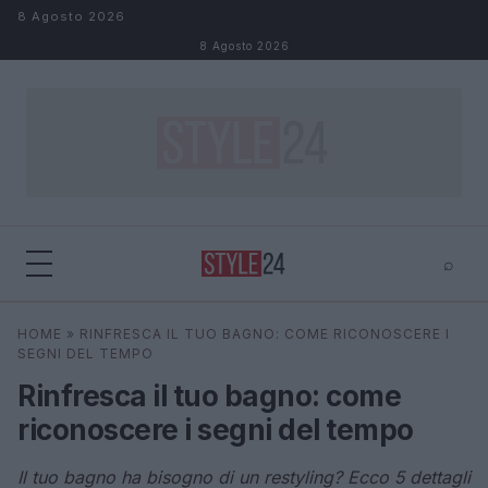
Salta al contenuto
8 Agosto 2026
8 Agosto 2026
⌕
×
⌕
HOME
»
RINFRESCA IL TUO BAGNO: COME RICONOSCERE I
Cerca
SEGNI DEL TEMPO
Rinfresca il tuo bagno: come
riconoscere i segni del tempo
Il tuo bagno ha bisogno di un restyling? Ecco 5 dettagli