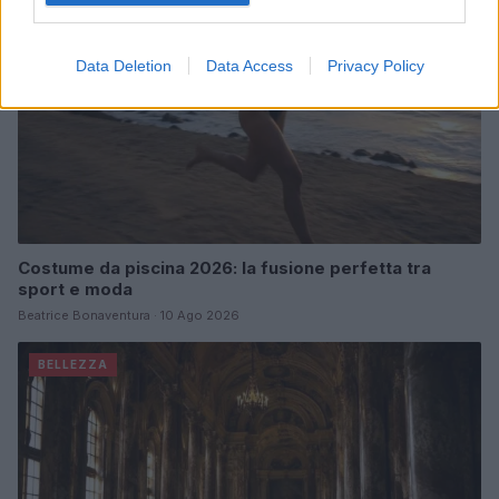
Data Deletion
Data Access
Privacy Policy
Costume da piscina 2026: la fusione perfetta tra
sport e moda
Beatrice Bonaventura · 10 Ago 2026
BELLEZZA