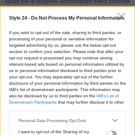
spunti per la stagione: acconciature meno costruite
e make-up più naturali compaiono nelle
passeggiate in città e negli arrivi in aeroporto. Tra i
Style 24 -
Do Not Process My Personal Information
riferimenti che hanno attirato l’attenzione ci sono la
If you wish to opt-out of the sale, sharing to third parties, or
treccia messy
di
Diane Kruger
, le
curtain bangs
processing of your personal or sensitive information for
e le onde morbide di
Heidi Klum
, oltre alle onde da
targeted advertising by us, please use the below opt-out
sirena di
Poppy Delevingne
e l’approccio minimal
section to confirm your selection. Please note that after your
opt-out request is processed you may continue seeing
di
Michelle Rodriguez
.
interest-based ads based on personal information utilized by
us or personal information disclosed to third parties prior to
I trend da annotare
your opt-out. You may separately opt-out of the further
disclosure of your personal information by third parties on the
Dal punto di vista dei beauty trend, emergono
IAB’s list of downstream participants. This information may
alcune costanti: la valorizzazione della pelle
also be disclosed by us to third parties on the
IAB’s List of
naturale con finish luminoso, l’uso di
acconciature
Downstream Participants
that may further disclose it to other
third parties.
testurizzate
come le trecce spettinate e la
preferenza per
accessori discreti
che non rubino la
Please note that this website/app uses one or more Google
Personal Data Processing Opt Outs
services and may gather and store information including but
scena all’outfit. Anche le
soap nails
e le manicure
not limited to your visit or usage behaviour. You may click to
I want to opt-out of the Sharing of my