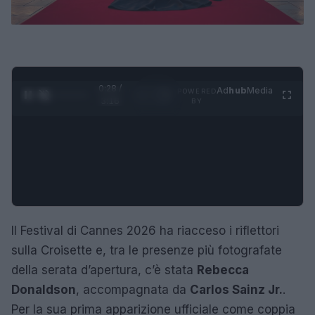
0:29 /
Ad
hub
Media
POWERED
1
/
4
3:16
BY
Il Festival di Cannes 2026 ha riacceso i riflettori
sulla Croisette e, tra le presenze più fotografate
della serata d’apertura, c’è stata
Rebecca
Donaldson
, accompagnata da
Carlos Sainz Jr.
.
Per la sua prima apparizione ufficiale come coppia