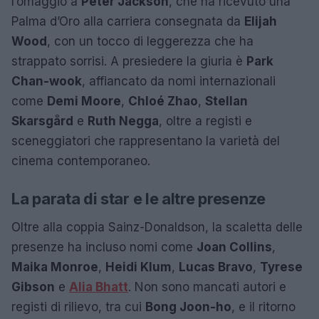
l’omaggio a
Peter Jackson
, che ha ricevuto una
Palma d’Oro alla carriera consegnata da
Elijah
Wood
, con un tocco di leggerezza che ha
strappato sorrisi. A presiedere la giuria è
Park
Chan-wook
, affiancato da nomi internazionali
come
Demi Moore
,
Chloé Zhao
,
Stellan
Skarsgård
e
Ruth Negga
, oltre a registi e
sceneggiatori che rappresentano la varietà del
cinema contemporaneo.
La parata di star e le altre presenze
Oltre alla coppia Sainz-Donaldson, la scaletta delle
presenze ha incluso nomi come
Joan Collins
,
Maika Monroe
,
Heidi Klum
,
Lucas Bravo
,
Tyrese
Gibson
e
Alia Bhatt
. Non sono mancati autori e
registi di rilievo, tra cui
Bong Joon-ho
, e il ritorno