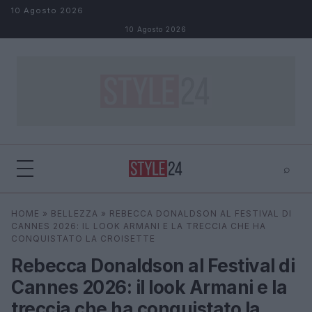
Salta al contenuto
10 Agosto 2026
10 Agosto 2026
⌕
×
⌕
HOME
»
BELLEZZA
»
REBECCA DONALDSON AL FESTIVAL DI
Cerca
CANNES 2026: IL LOOK ARMANI E LA TRECCIA CHE HA
CONQUISTATO LA CROISETTE
Rebecca Donaldson al Festival di
Cannes 2026: il look Armani e la
treccia che ha conquistato la