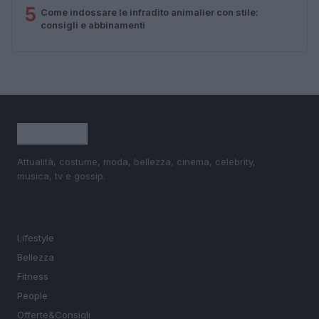
5
Come indossare le infradito animalier con stile:
consigli e abbinamenti
Attualità, costume, moda, bellezza, cinema, celebrity,
musica, tv e gossip.
SEZIONI
Lifestyle
Bellezza
Fitness
People
Offerte&Consigli