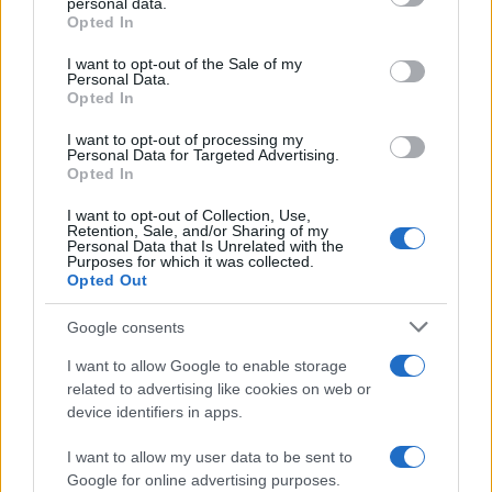
curate ma non estreme compaiono come scelta
personal data.
grant or deny consent to Google and its third-party tags to
Opted In
versatile per l’estate.
use your data for below specified purposes in below Google
consent section.
I want to opt-out of the Sale of my
Personal Data.
Opted In
AUTORE
I want to opt-out of processing my
Susanna Cardinale
Personal Data for Targeted Advertising.
Opted In
Susanna Cardinale ha ritrovato una serie di
lettere d'epoca nel fondo parrocchiale di
I want to opt-out of Collection, Use,
Verona, fonte di un approfondimento sulla
Retention, Sale, and/or Sharing of my
Personal Data that Is Unrelated with the
memoria cittadina; è collaboratrice storica che
Purposes for which it was collected.
redige dossier e guide tematiche. Ha studi
Opted Out
letteratura e partecipa a letture pubbliche
nelle librerie veronesi.
Google consents
I want to allow Google to enable storage
related to advertising like cookies on web or
device identifiers in apps.
I want to allow my user data to be sent to
Google for online advertising purposes.