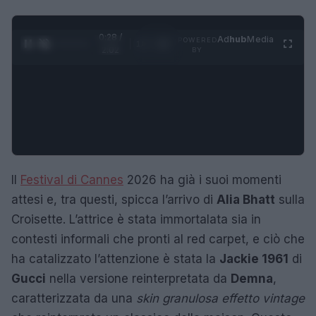
0:29 /
Ad
hub
Media
POWERED
1
/
4
2:02
BY
Il
Festival di Cannes
2026 ha già i suoi momenti
attesi e, tra questi, spicca l’arrivo di
Alia Bhatt
sulla
Croisette. L’attrice è stata immortalata sia in
contesti informali che pronti al red carpet, e ciò che
ha catalizzato l’attenzione è stata la
Jackie 1961
di
Gucci
nella versione reinterpretata da
Demna
,
caratterizzata da una
skin granulosa effetto vintage