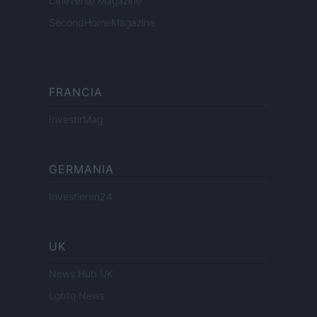
Cineverse Magazine
SecondHomeMagazine
FRANCIA
InvestirMag
GERMANIA
Investieren24
UK
News Hub UK
Lgbtq News