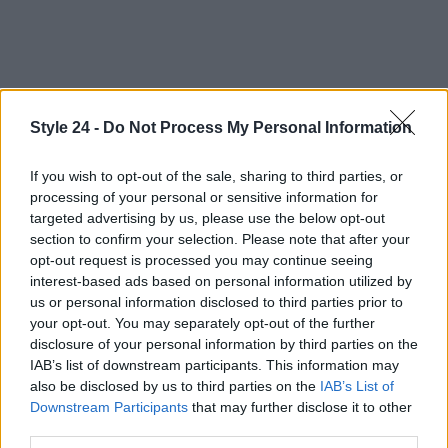
Style 24 -
Do Not Process My Personal Information
If you wish to opt-out of the sale, sharing to third parties, or
processing of your personal or sensitive information for
Perché questa lettura dello stile conta
targeted advertising by us, please use the below opt-out
section to confirm your selection. Please note that after your
Il caso di
Alia Bhatt
e della
Jackie di Gucci
opt-out request is processed you may continue seeing
interest-based ads based on personal information utilized by
rivisitata dimostra come la moda contemporanea
us or personal information disclosed to third parties prior to
lavori per stratificazioni: un elemento classico
your opt-out. You may separately opt-out of the further
reinterpretato da un direttore creativo può
disclosure of your personal information by third parties on the
IAB’s list of downstream participants. This information may
acquisire nuova vita e generare conversazioni che
also be disclosed by us to third parties on the
IAB’s List of
vanno oltre l’estetica pura. I brand traggono
Downstream Participants
that may further disclose it to other
visibilità, le star consolidano la propria immagine e
third parties.