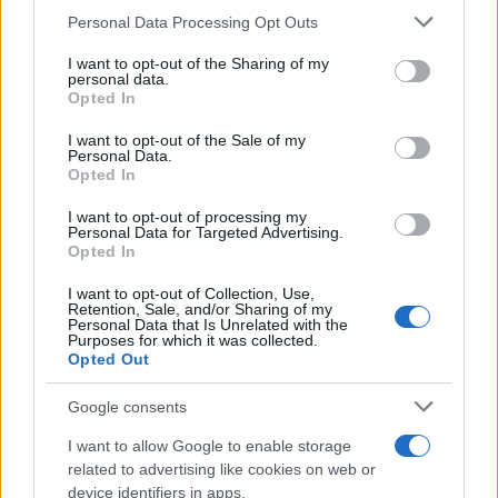
il pubblico assiste a un gioco di rimandi tra passato
Please note that this website/app uses one or more Google
Personal Data Processing Opt Outs
e presente. In questo senso, la borsa non è solo un
services and may gather and store information including but
not limited to your visit or usage behaviour. You may click to
I want to opt-out of the Sharing of my
accessorio, ma un catalizzatore di significati che
personal data.
grant or deny consent to Google and its third-party tags to
Opted In
racconta una scelta di stile e una strategia
use your data for below specified purposes in below Google
comunicativa coerente con il profilo internazionale
consent section.
I want to opt-out of the Sale of my
Personal Data.
dell’attrice.
Opted In
I want to opt-out of processing my
Personal Data for Targeted Advertising.
Opted In
AUTORE
Emanuele Negri
I want to opt-out of Collection, Use,
Retention, Sale, and/or Sharing of my
Emanuele Negri, ex architetto torinese,
Personal Data that Is Unrelated with the
documentò il recupero di un cortile in Barriera
Purposes for which it was collected.
di Milano e decise di passare alla
Opted Out
comunicazione editoriale: in redazione
promuove progetti di rigenerazione urbana e
Google consents
firma dossier su materiali sostenibili.
I want to allow Google to enable storage
Custodisce uno schizzo originale del primo
related to advertising like cookies on web or
progetto professionale.
device identifiers in apps.