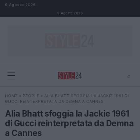
Salta al contenuto
9 Agosto 2026
9 Agosto 2026
⌕
×
⌕
HOME
»
PEOPLE
»
ALIA BHATT SFOGGIA LA JACKIE 1961 DI
Cerca
GUCCI REINTERPRETATA DA DEMNA A CANNES
Alia Bhatt sfoggia la Jackie 1961
di Gucci reinterpretata da Demna
a Cannes