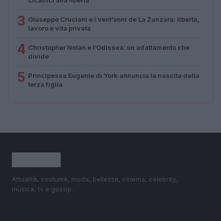
3
Giuseppe Cruciani e i vent’anni de La Zanzara: libertà,
lavoro e vita privata
4
Christopher Nolan e l’Odissea: un adattamento che
divide
5
Principessa Eugenie di York annuncia la nascita della
terza figlia
Attualità, costume, moda, bellezza, cinema, celebrity,
musica, tv e gossip.
SEZIONI