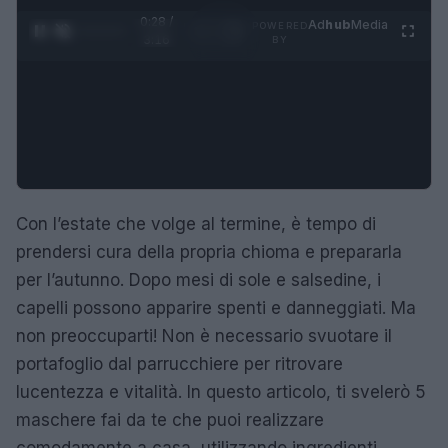
0:29 /
Ad
hub
Media
POWERED
1
/
4
3:16
BY
Con l’estate che volge al termine, è tempo di
prendersi cura della propria chioma e prepararla
per l’autunno. Dopo mesi di sole e salsedine, i
capelli possono apparire spenti e danneggiati. Ma
non preoccuparti! Non è necessario svuotare il
portafoglio dal parrucchiere per ritrovare
lucentezza e vitalità. In questo articolo, ti svelerò 5
maschere fai da te che puoi realizzare
comodamente a casa, utilizzando ingredienti