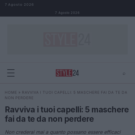
Salta al contenuto
7 Agosto 2026
7 Agosto 2026
⌕
×
⌕
HOME
»
RAVVIVA I TUOI CAPELLI: 5 MASCHERE FAI DA TE DA
Cerca
NON PERDERE
Ravviva i tuoi capelli: 5 maschere
fai da te da non perdere
Non crederai mai a quanto possano essere efficaci