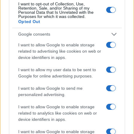
I want to opt-out of Collection, Use,
Continua a leggere
Retention, Sale, and/or Sharing of my
Personal Data that Is Unrelated with the
Purposes for which it was collected.
Opted Out
LIFESTYLE
Google consents
I want to allow Google to enable storage
related to advertising like cookies on web or
device identifiers in apps.
I want to allow my user data to be sent to
Google for online advertising purposes.
I want to allow Google to send me
personalized advertising.
I want to allow Google to enable storage
Le nuove Havaianas Kitten Heel debuttano a
related to analytics like cookies on web or
Copenhagen: un mix di comfort e stile
device identifiers in apps.
Matteo Pellegrino · 7 Ago 2026
I want to allow Google to enable storage
BELLEZZA