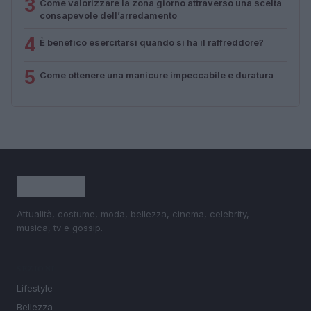
3
Come valorizzare la zona giorno attraverso una scelta
consapevole dell’arredamento
4
È benefico esercitarsi quando si ha il raffreddore?
5
Come ottenere una manicure impeccabile e duratura
Attualità, costume, moda, bellezza, cinema, celebrity,
musica, tv e gossip.
SEZIONI
Lifestyle
Bellezza