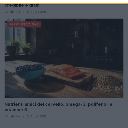
credibile e glam
Camilla Fiore · 9 Ago 2026
ALIMENTAZIONE
Nutrienti amici del cervello: omega-3, polifenoli e
vitamine B
Camilla Fiore · 9 Ago 2026