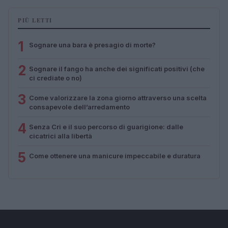
PIÙ LETTI
1
Sognare una bara è presagio di morte?
2
Sognare il fango ha anche dei significati positivi (che
ci crediate o no)
3
Come valorizzare la zona giorno attraverso una scelta
consapevole dell’arredamento
4
Senza Cri e il suo percorso di guarigione: dalle
cicatrici alla libertà
5
Come ottenere una manicure impeccabile e duratura