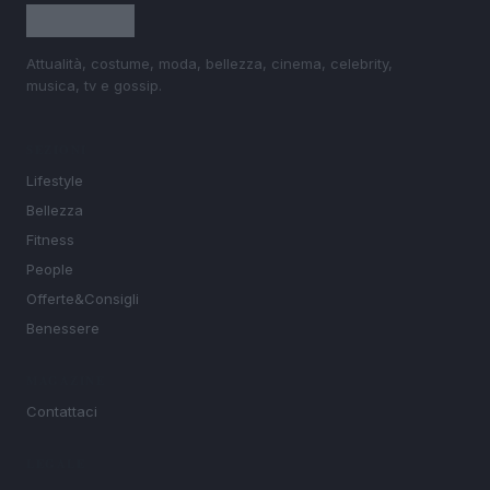
Attualità, costume, moda, bellezza, cinema, celebrity,
musica, tv e gossip.
SEZIONI
Lifestyle
Bellezza
Fitness
People
Offerte&Consigli
Benessere
MAGAZINE
Contattaci
LEGALE