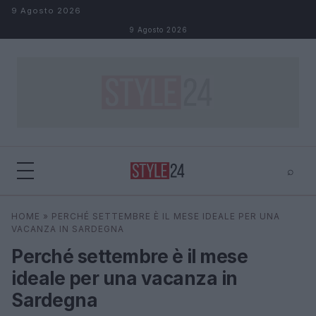
Salta al contenuto
9 Agosto 2026
9 Agosto 2026
⌕
×
⌕
HOME
»
PERCHÉ SETTEMBRE È IL MESE IDEALE PER UNA
Cerca
VACANZA IN SARDEGNA
Perché settembre è il mese
ideale per una vacanza in
Sardegna