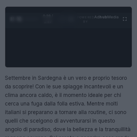
0:29 /
Ad
hub
Media
POWERED
1
/
4
1:47
BY
Settembre in Sardegna è un vero e proprio tesoro
da scoprire! Con le sue spiagge incantevoli e un
clima ancora caldo, è il momento ideale per chi
cerca una fuga dalla folla estiva. Mentre molti
italiani si preparano a tornare alla routine, ci sono
quelli che scelgono di avventurarsi in questo
angolo di paradiso, dove la bellezza e la tranquillità