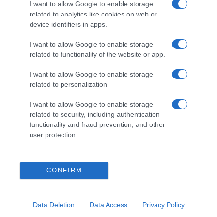
I want to allow Google to enable storage
related to analytics like cookies on web or
device identifiers in apps.
Come pulire le cozze in modo perfetto: guida pratica
I want to allow Google to enable storage
per principianti
related to functionality of the website or app.
Matteo Pellegrino · 9 Ago 2026
I want to allow Google to enable storage
LIFESTYLE
related to personalization.
I want to allow Google to enable storage
related to security, including authentication
functionality and fraud prevention, and other
user protection.
CONFIRM
Data Deletion
Data Access
Privacy Policy
Guida step-by-step per un’immagine pubblica