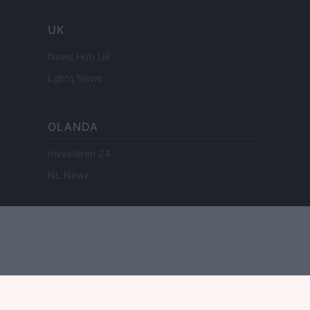
UK
News Hub UK
Lgbtq News
OLANDA
Investeren 24
NL Newz