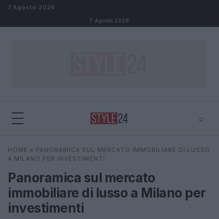
Salta al contenuto
7 Agosto 2026
7 Agosto 2026
⌕
×
⌕
HOME
»
PANORAMICA SUL MERCATO IMMOBILIARE DI LUSSO
Cerca
A MILANO PER INVESTIMENTI
Panoramica sul mercato
immobiliare di lusso a Milano per
investimenti