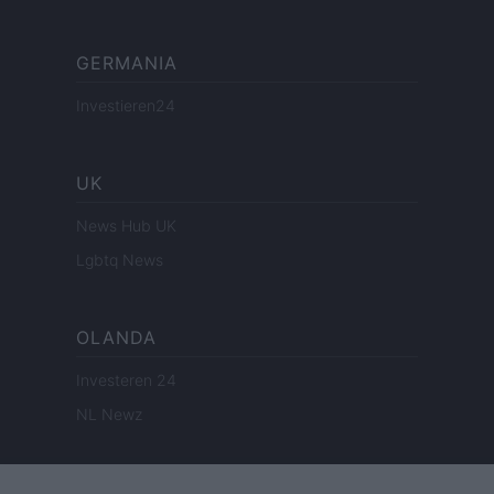
GERMANIA
Investieren24
UK
News Hub UK
Lgbtq News
OLANDA
Investeren 24
NL Newz