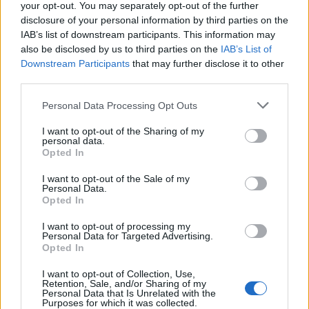
e la continua rivalutazione degli immobili
your opt-out. You may separately opt-out of the further
disclosure of your personal information by third parties on the
suggeriscono una crescita dei prezzi. Inoltre,
IAB’s list of downstream participants. This information may
l’attrattiva di Milano come centro culturale e
also be disclosed by us to third parties on the
IAB’s List of
commerciale favorirà nuovi investimenti e un
Downstream Participants
that may further disclose it to other
third parties.
ulteriore sviluppo delle infrastrutture. Gli investitori
che si avvicineranno ora al mercato potranno
Please note that this website/app uses one or more Google
Personal Data Processing Opt Outs
services and may gather and store information including but
beneficiare di questa crescita.
not limited to your visit or usage behaviour. You may click to
I want to opt-out of the Sharing of my
personal data.
grant or deny consent to Google and its third-party tags to
Opted In
use your data for below specified purposes in below Google
consent section.
I want to opt-out of the Sale of my
AUTORE
Personal Data.
Staff
Opted In
I want to opt-out of processing my
Personal Data for Targeted Advertising.
Opted In
I want to opt-out of Collection, Use,
Retention, Sale, and/or Sharing of my
Personal Data that Is Unrelated with the
Purposes for which it was collected.