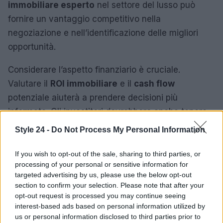
immobiliare esperto
nel settore del lusso può
fornire un vantaggio competitivo nella
negoziazione e nell’identificazione delle migliori
opportunità.
Considerare l’aspetto finanziario è cruciale.
Valutare il
ROI immobiliare
e il
cash flow
potenziale aiuterà a prendere decisioni più
informate. Gli investitori dovrebbero anche tenere
presente le implicazioni fiscali legate all’acquisto di
Style 24 -
Do Not Process My Personal Information
proprietà di lusso, per massimizzare i benefici
economici.
If you wish to opt-out of the sale, sharing to third parties, or
processing of your personal or sensitive information for
targeted advertising by us, please use the below opt-out
Previsioni a medio termine
section to confirm your selection. Please note that after your
opt-out request is processed you may continue seeing
Le previsioni per il mercato immobiliare di lusso a
interest-based ads based on personal information utilized by
Milano risultano positive. L’aumento della domanda
us or personal information disclosed to third parties prior to