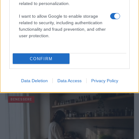
related to personalization.
I want to allow Google to enable storage
related to security, including authentication
functionality and fraud prevention, and other
user protection.
CONFIRM
Mostre di moda 2026: Franco Moschino a Forte di
Bard e gli eventi imperdibili in Italia
Data Deletion
Data Access
Privacy Policy
Cristian Castiglioni · 7 Ago 2026
BENESSERE