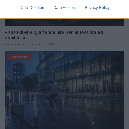
Data Deletion
Data Access
Privacy Policy
Rituali di energia femminile per autostima ed
equilibrio
Matteo Pellegrino · 7 Ago 2026
LIFESTYLE