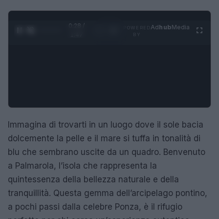
0:29 /
Ad
hub
Media
POWERED
1
/
4
1:47
BY
Immagina di trovarti in un luogo dove il sole bacia
dolcemente la pelle e il mare si tuffa in tonalità di
blu che sembrano uscite da un quadro. Benvenuto
a Palmarola, l’isola che rappresenta la
quintessenza della bellezza naturale e della
tranquillità. Questa gemma dell’arcipelago pontino,
a pochi passi dalla celebre Ponza, è il rifugio