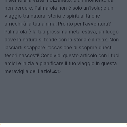
non perdere. Palmarola non è solo un’isola; è un
viaggio tra natura, storia e spiritualità che
arricchirà la tua anima. Pronto per l’avventura?
Palmarola è la tua prossima meta estiva, un luogo
dove la natura si fonde con la storia e il relax. Non
lasciarti scappare l’occasione di scoprire questi
tesori nascosti! Condividi questo articolo con i tuoi
amici e inizia a pianificare il tuo viaggio in questa
meraviglia del Lazio! 🌊✨