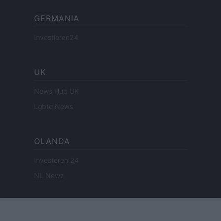
GERMANIA
Investieren24
UK
News Hub UK
Lgbtq News
OLANDA
Investeren 24
NL Newz