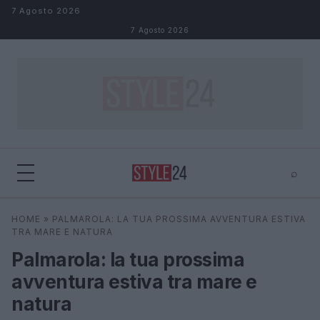
Salta al contenuto
7 Agosto 2026
7 Agosto 2026
⌕
×
⌕
HOME
»
PALMAROLA: LA TUA PROSSIMA AVVENTURA ESTIVA
Cerca
TRA MARE E NATURA
Palmarola: la tua prossima
avventura estiva tra mare e
natura