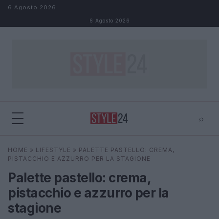
Salta al contenuto
6 Agosto 2026
6 Agosto 2026
⌕
×
⌕
HOME
»
LIFESTYLE
»
PALETTE PASTELLO: CREMA,
Cerca
PISTACCHIO E AZZURRO PER LA STAGIONE
Palette pastello: crema,
pistacchio e azzurro per la
stagione