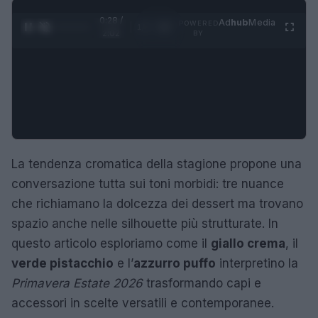
0:29 /
Ad
hub
Media
POWERED
1
/
4
2:02
BY
La tendenza cromatica della stagione propone una
conversazione tutta sui toni morbidi: tre nuance
che richiamano la dolcezza dei dessert ma trovano
spazio anche nelle silhouette più strutturate. In
questo articolo esploriamo come il
giallo crema
, il
verde pistacchio
e l’
azzurro puffo
interpretino la
Primavera Estate 2026
trasformando capi e
accessori in scelte versatili e contemporanee.