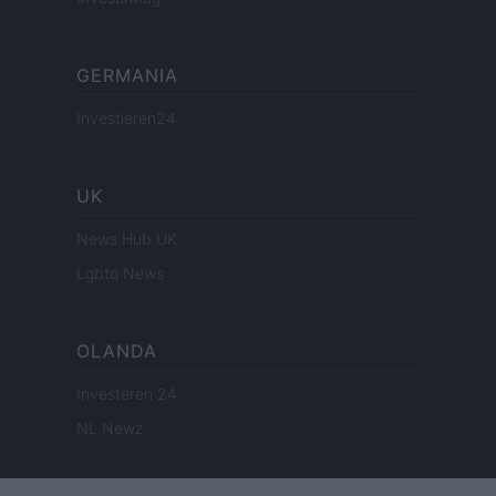
GERMANIA
Investieren24
UK
News Hub UK
Lgbtq News
OLANDA
Investeren 24
NL Newz