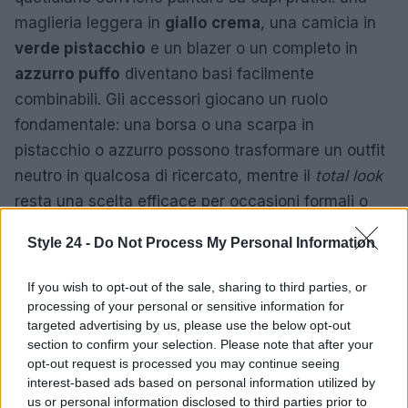
maglieria leggera in
giallo crema
, una camicia in
verde pistacchio
e un blazer o un completo in
azzurro puffo
diventano basi facilmente
combinabili. Gli accessori giocano un ruolo
fondamentale: una borsa o una scarpa in
pistacchio o azzurro possono trasformare un outfit
neutro in qualcosa di ricercato, mentre il
total look
resta una scelta efficace per occasioni formali o
cerimonie.
Style 24 -
Do Not Process My Personal Information
In definitiva, la tendenza suggerisce di trattare
If you wish to opt-out of the sale, sharing to third parties, or
questi toni come strumenti versatili: con qualche
processing of your personal or sensitive information for
accorgimento e attenzione agli abbinamenti è
targeted advertising by us, please use the below opt-out
possibile ottenere effetti che vanno dal romantico
section to confirm your selection. Please note that after your
opt-out request is processed you may continue seeing
al deciso, mantenendo sempre una sensazione di
interest-based ads based on personal information utilized by
freschezza e modernità.
us or personal information disclosed to third parties prior to