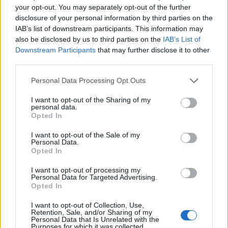
your opt-out. You may separately opt-out of the further
disclosure of your personal information by third parties on the
IAB’s list of downstream participants. This information may
AUTORE
also be disclosed by us to third parties on the
IAB’s List of
Beatrice Faggin
Downstream Participants
that may further disclose it to other
third parties.
Beatrice Faggin ha ottenuto documenti ufficiali
su una gara d'appalto dopo una settimana di
Please note that this website/app uses one or more Google
Personal Data Processing Opt Outs
accesso agli atti; è redattrice di desk che
services and may gather and store information including but
costruisce feature investigative e coordina
not limited to your visit or usage behaviour. You may click to
I want to opt-out of the Sharing of my
fact-checking interno. Genovese di nascita,
personal data.
grant or deny consent to Google and its third-party tags to
tiene un database personale di contratti
Opted In
use your data for below specified purposes in below Google
pubblici consultabili in redazione.
consent section.
I want to opt-out of the Sale of my
Personal Data.
Opted In
I want to opt-out of processing my
Personal Data for Targeted Advertising.
Opted In
I want to opt-out of Collection, Use,
Retention, Sale, and/or Sharing of my
Personal Data that Is Unrelated with the
Purposes for which it was collected.