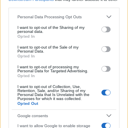
third parties.
AUTORE
Please note that this website/app uses one or more Google
Personal Data Processing Opt Outs
Staff
services and may gather and store information including but
not limited to your visit or usage behaviour. You may click to
I want to opt-out of the Sharing of my
personal data.
grant or deny consent to Google and its third-party tags to
Opted In
use your data for below specified purposes in below Google
consent section.
I want to opt-out of the Sale of my
Personal Data.
Opted In
I want to opt-out of processing my
Personal Data for Targeted Advertising.
Opted In
I want to opt-out of Collection, Use,
Retention, Sale, and/or Sharing of my
Personal Data that Is Unrelated with the
Purposes for which it was collected.
Opted Out
Google consents
I want to allow Google to enable storage