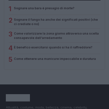
1
Sognare una bara è presagio di morte?
2
Sognare il fango ha anche dei significati positivi (che
ci crediate o no)
3
Come valorizzare la zona giorno attraverso una scelta
consapevole dell’arredamento
4
È benefico esercitarsi quando si ha il raffreddore?
5
Come ottenere una manicure impeccabile e duratura
Attualità, costume, moda, bellezza, cinema, celebrity,