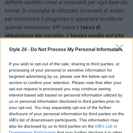
definire obiettivi chiari e misurabili per ogni fase del
funnel. Si consiglia di utilizzare strumenti di analisi
per monitorare il progresso e apportare modifiche
quando necessario. KPI come il
tasso di
abbandono del carrello
, il
tempo medio sul sito
e il
tasso di fidelizzazione
rappresentano
Style 24 -
Do Not Process My Personal Information
indicatori chiave da considerare.
If you wish to opt-out of the sale, sharing to third parties, or
Inoltre, è importante sperimentare continuamente
processing of your personal or sensitive information for
nuove tecniche di marketing e raccogliere
targeted advertising by us, please use the below opt-out
feedback dai clienti per migliorare ulteriormente
section to confirm your selection. Please note that after your
opt-out request is processed you may continue seeing
l’esperienza. La chiave è mantenere flessibilità e
interest-based ads based on personal information utilized by
prontezza nel modificare le strategie in base ai dati
us or personal information disclosed to third parties prior to
raccolti, assicurando che il funnel di vendita
your opt-out. You may separately opt-out of the further
disclosure of your personal information by third parties on the
rimanga efficace e allineato alle esigenze del
IAB’s list of downstream participants. This information may
mercato.
also be disclosed by us to third parties on the
IAB’s List of
Downstream Participants
that may further disclose it to other