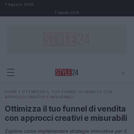
Salta al contenuto
7 Agosto 2026
7 Agosto 2026
⌕
×
⌕
HOME
»
OTTIMIZZA IL TUO FUNNEL DI VENDITA CON
Cerca
APPROCCI CREATIVI E MISURABILI
Ottimizza il tuo funnel di vendita
con approcci creativi e misurabili
Esplora come implementare strategie innovative per il