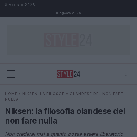
Salta al contenuto
8 Agosto 2026
8 Agosto 2026
⌕
×
⌕
HOME
»
NIKSEN: LA FILOSOFIA OLANDESE DEL NON FARE
Cerca
NULLA
Niksen: la filosofia olandese del
non fare nulla
Non crederai mai a quanto possa essere liberatorio