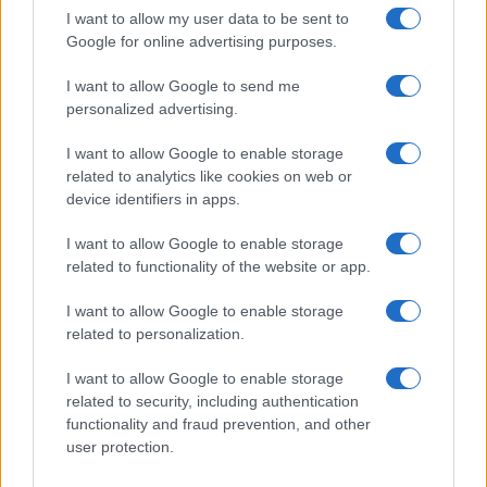
I want to allow my user data to be sent to
Continua a leggere
Google for online advertising purposes.
I want to allow Google to send me
LIFESTYLE
personalized advertising.
I want to allow Google to enable storage
related to analytics like cookies on web or
device identifiers in apps.
I want to allow Google to enable storage
related to functionality of the website or app.
I want to allow Google to enable storage
related to personalization.
I want to allow Google to enable storage
Copenhagen Fashion Week SS27: le novità che stanno
related to security, including authentication
rivoluzionando la moda
functionality and fraud prevention, and other
Cristian Castiglioni · 8 Ago 2026
user protection.
LIFESTYLE