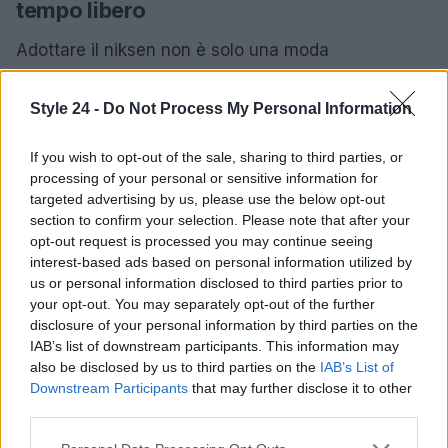
tempo libero
Adottare il niksen non è solo una moda
passeggera, ma una vera e propria rivoluzione
personale. Ci ricorda che, per vivere pienamente,
Style 24 -
Do Not Process My Personal Information
dobbiamo concederci il diritto di non fare nulla.
If you wish to opt-out of the sale, sharing to third parties, or
Quindi, la prossima volta che ti senti sopraffatto,
processing of your personal or sensitive information for
prendi un momento per te stesso e pratica il niksen.
targeted advertising by us, please use the below opt-out
Scoprirai che questo semplice gesto può fare la
section to confirm your selection. Please note that after your
opt-out request is processed you may continue seeing
differenza nella tua vita. Non sottovalutare l’arte del
interest-based ads based on personal information utilized by
non fare nulla: potrebbe essere il segreto per una
us or personal information disclosed to third parties prior to
vita più felice e serena!
your opt-out. You may separately opt-out of the further
disclosure of your personal information by third parties on the
IAB’s list of downstream participants. This information may
also be disclosed by us to third parties on the
IAB’s List of
AUTORE
Downstream Participants
that may further disclose it to other
Staff
third parties.
Please note that this website/app uses one or more Google