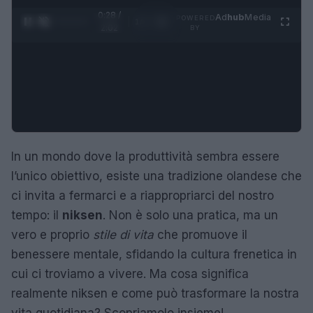
0:29 /
Ad
hub
Media
POWERED
1
/
4
2:02
BY
In un mondo dove la produttività sembra essere
l’unico obiettivo, esiste una tradizione olandese che
ci invita a fermarci e a riappropriarci del nostro
tempo: il
niksen
. Non è solo una pratica, ma un
vero e proprio
stile di vita
che promuove il
benessere mentale, sfidando la cultura frenetica in
cui ci troviamo a vivere. Ma cosa significa
realmente niksen e come può trasformare la nostra
vita quotidiana? Scopriamolo insieme!