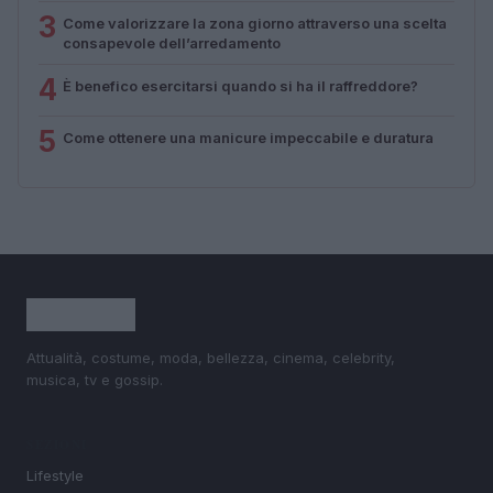
3
Come valorizzare la zona giorno attraverso una scelta
consapevole dell’arredamento
4
È benefico esercitarsi quando si ha il raffreddore?
5
Come ottenere una manicure impeccabile e duratura
Attualità, costume, moda, bellezza, cinema, celebrity,
musica, tv e gossip.
SEZIONI
Lifestyle