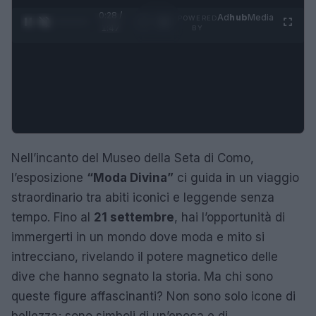
0:29 /
Ad
hub
Media
POWERED
1
/
4
1:47
BY
Nell’incanto del Museo della Seta di Como,
l’esposizione
“Moda Divina”
ci guida in un viaggio
straordinario tra abiti iconici e leggende senza
tempo. Fino al
21 settembre
, hai l’opportunità di
immergerti in un mondo dove moda e mito si
intrecciano, rivelando il potere magnetico delle
dive che hanno segnato la storia. Ma chi sono
queste figure affascinanti? Non sono solo icone di
bellezza; sono simboli di un’epoca e di