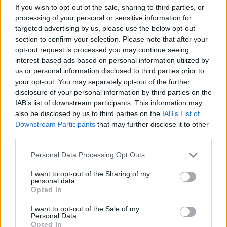
crederai mai a quanto possa essere profondo
If you wish to opt-out of the sale, sharing to third parties, or
questo legame!<\/p>
processing of your personal or sensitive information for
targeted advertising by us, please use the below opt-out
section to confirm your selection. Please note that after your
opt-out request is processed you may continue seeing
AUTORE
interest-based ads based on personal information utilized by
Staff
us or personal information disclosed to third parties prior to
your opt-out. You may separately opt-out of the further
disclosure of your personal information by third parties on the
IAB’s list of downstream participants. This information may
also be disclosed by us to third parties on the
IAB’s List of
Downstream Participants
that may further disclose it to other
third parties.
Please note that this website/app uses one or more Google
Personal Data Processing Opt Outs
services and may gather and store information including but
not limited to your visit or usage behaviour. You may click to
I want to opt-out of the Sharing of my
personal data.
grant or deny consent to Google and its third-party tags to
Opted In
use your data for below specified purposes in below Google
consent section.
I want to opt-out of the Sale of my
Personal Data.
Opted In