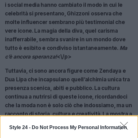
i social media hanno cambiato il modo in cui le
celebrità si presentano, Ghizzoni osserva che
molte influencer sembrano più testimonial che
vere icone. La magia della diva, quel carisma
inafferrabile, sembra svanire in un mondo dove
tutto è esibito e condiviso istantaneamente.
Ma
c’è ancora speranza!
<\/p>
Tuttavia, ci sono ancora figure come
Zendaya
e
Dua Lipa
che incapsulano quell’alchimia unica tra
presenza scenica, abiti e pubblico. La cultura
continua a nutrirsi di queste icone, ricordandoci
che la moda non è solo ciò che indossiamo, ma un
racconto di storia, cultura e creatività. La mostra a
Como ci invita a riflettere su questo legame
Style 24 -
Do Not Process My Personal Information
eterno: la diva fa la moda e la moda fa la diva. Non