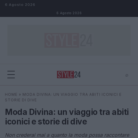
Salta al contenuto
6 Agosto 2026
6 Agosto 2026
⌕
×
⌕
HOME
»
MODA DIVINA: UN VIAGGIO TRA ABITI ICONICI E
Cerca
STORIE DI DIVE
Moda Divina: un viaggio tra abiti
iconici e storie di dive
Non crederai mai a quanto la moda possa raccontare