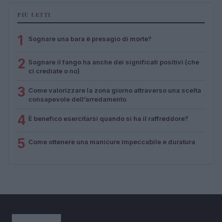
PIÙ LETTI
1
Sognare una bara è presagio di morte?
2
Sognare il fango ha anche dei significati positivi (che
ci crediate o no)
3
Come valorizzare la zona giorno attraverso una scelta
consapevole dell’arredamento
4
È benefico esercitarsi quando si ha il raffreddore?
5
Come ottenere una manicure impeccabile e duratura