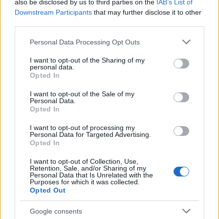
also be disclosed by us to third parties on the
IAB’s List of
Downstream Participants
that may further disclose it to other
third parties.
Smartband o smartwatch: come scegliere il fitness
Please note that this website/app uses one or more Google
Personal Data Processing Opt Outs
tracker giusto
services and may gather and store information including but
not limited to your visit or usage behaviour. You may click to
I want to opt-out of the Sharing of my
Camilla Fiore · 8 Ago 2026
personal data.
grant or deny consent to Google and its third-party tags to
Opted In
use your data for below specified purposes in below Google
FITNESS
consent section.
I want to opt-out of the Sale of my
Personal Data.
Opted In
I want to opt-out of processing my
Personal Data for Targeted Advertising.
Opted In
I want to opt-out of Collection, Use,
Retention, Sale, and/or Sharing of my
Personal Data that Is Unrelated with the
Purposes for which it was collected.
Opted Out
Google consents
Allenamento in spiaggia: sequenze a corpo libero