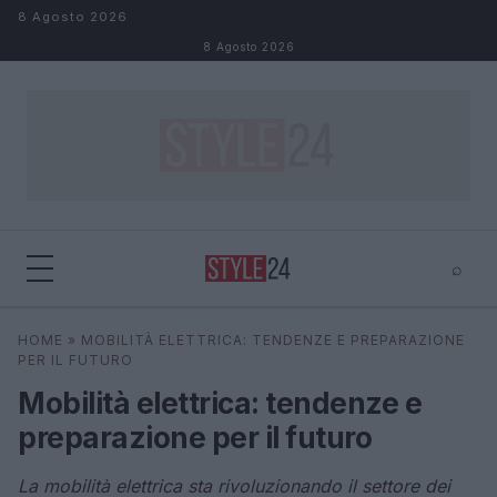
Salta al contenuto
8 Agosto 2026
8 Agosto 2026
⌕
×
⌕
HOME
»
MOBILITÀ ELETTRICA: TENDENZE E PREPARAZIONE
Cerca
PER IL FUTURO
Mobilità elettrica: tendenze e
preparazione per il futuro
La mobilità elettrica sta rivoluzionando il settore dei