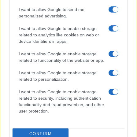
I want to allow Google to send me
personalized advertising.
Scopri Terme De Montel: il più grande parco termale
I want to allow Google to enable storage
urbano d’Europa
related to analytics like cookies on web or
Beatrice Bonaventura · 9 Ago 2026
device identifiers in apps.
I want to allow Google to enable storage
related to functionality of the website or app.
PIÙ LETTI
I want to allow Google to enable storage
1
Sognare una bara è presagio di morte?
related to personalization.
I want to allow Google to enable storage
2
Sognare il fango ha anche dei significati positivi (che
related to security, including authentication
ci crediate o no)
functionality and fraud prevention, and other
3
Come valorizzare la zona giorno attraverso una scelta
user protection.
consapevole dell’arredamento
4
Senza Cri e il suo percorso di guarigione: dalle
CONFIRM
cicatrici alla libertà