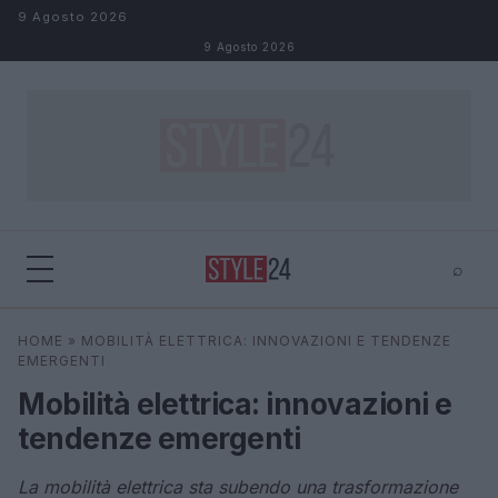
Salta al contenuto
9 Agosto 2026
9 Agosto 2026
⌕
×
⌕
HOME
»
MOBILITÀ ELETTRICA: INNOVAZIONI E TENDENZE
Cerca
EMERGENTI
Mobilità elettrica: innovazioni e
tendenze emergenti
La mobilità elettrica sta subendo una trasformazione