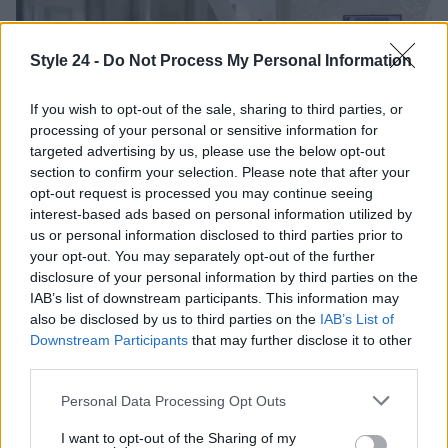
Style 24 -
Do Not Process My Personal Information
If you wish to opt-out of the sale, sharing to third parties, or
processing of your personal or sensitive information for
targeted advertising by us, please use the below opt-out
section to confirm your selection. Please note that after your
opt-out request is processed you may continue seeing
interest-based ads based on personal information utilized by
us or personal information disclosed to third parties prior to
Scambio di embrioni al San Raffaele: cosa è successo
your opt-out. You may separately opt-out of the further
e quali sono le conseguenze
disclosure of your personal information by third parties on the
Beatrice Bonaventura · 9 Ago 2026
IAB’s list of downstream participants. This information may
also be disclosed by us to third parties on the
IAB’s List of
Downstream Participants
that may further disclose it to other
LIFESTYLE
third parties.
Please note that this website/app uses one or more Google
Personal Data Processing Opt Outs
services and may gather and store information including but
not limited to your visit or usage behaviour. You may click to
I want to opt-out of the Sharing of my