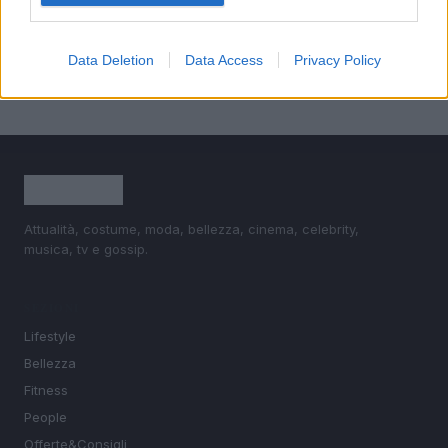
5
Come ottenere una manicure impeccabile e duratura
Data Deletion
Data Access
Privacy Policy
Attualità, costume, moda, bellezza, cinema, celebrity,
musica, tv e gossip.
SEZIONI
Lifestyle
Bellezza
Fitness
People
Offerte&Consigli